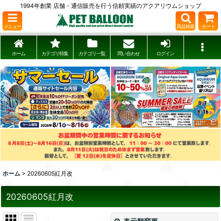
1994年創業 店舗・通信販売を行う信頼実績のアクアリウムショップ
メニュー
商品検索
カート
ホーム
カテゴリ特集
カテゴリ一覧
問い合わせ
ログイン
ホーム
>
20260605紅月改
20260605紅月改