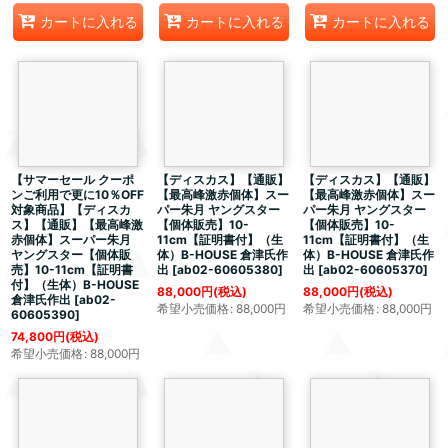
カートに入れる
カートに入れる
カートに入れる
【サマーセール クーポ
【ディスカス】【通販】
【ディスカス】【通販】
ンご利用で更に10％OFF
【最高峰激赤個体】スー
【最高峰激赤個体】スー
対象商品】【ディスカ
パー朱月 ヤングスター
パー朱月 ヤングスター
ス】【通販】【最高峰激
【個体販売】10-
【個体販売】10-
赤個体】スーパー朱月
11cm【証明書付】（生
11cm【証明書付】（生
ヤングスター【個体販
体）B-HOUSE 倉津氏作
体）B-HOUSE 倉津氏作
売】10-11cm【証明書
出
[
ab02-60605380
]
出
[
ab02-60605370
]
付】（生体）B-HOUSE
88,000
円
(税込)
88,000
円
(税込)
倉津氏作出
[
ab02-
希望小売価格
:
88,000
円
希望小売価格
:
88,000
円
60605390
]
74,800
円
(税込)
希望小売価格
:
88,000
円