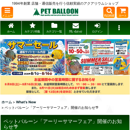
1994年創業 店舗・通信販売を行う信頼実績のアクアリウムショップ
メニュー
商品検索
カート
ホーム
カテゴリ特集
カテゴリ一覧
問い合わせ
ログイン
ホーム
>
What's New
>
ペットバルーン「アーリーサマーフェア」開催のお知らせ🌴
ペットバルーン「アーリーサマーフェア」開催のお知
らせ🌴