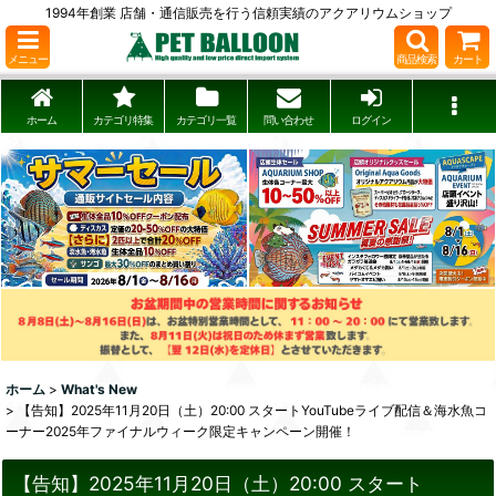
1994年創業 店舗・通信販売を行う信頼実績のアクアリウムショップ
メニュー
商品検索
カート
ホーム
カテゴリ特集
カテゴリ一覧
問い合わせ
ログイン
ホーム
>
What's New
>
【告知】2025年11月20日（土）20:00 スタートYouTubeライブ配信＆海水魚コ
ーナー2025年ファイナルウィーク限定キャンペーン開催！
【告知】2025年11月20日（土）20:00 スタート