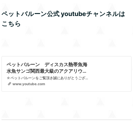
ペットバルーン公式 youtubeチャンネルは
こちら
ペットバルーン ディスカス熱帯魚海
水魚サンゴ関西最大級のアクアリウム
ショップ
☆ペットバルーンをご覧頂き誠にありがとうございます。 大阪の堺に店舗のある、総合アクアリウムショップ「ペットバルーン」です。 関西最大級の大型店舗とネットショップで世界中の魚をご購入頂けます。 ワイルドディスカス・ディスカス・熱帯魚・水草・海水魚・サンゴなどを世界中から直輸入・販売している通販専門ショップです。 店舗で愛情を込めて世話をした、各種熱帯魚…
www.youtube.com