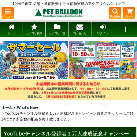
1994年創業 店舗・通信販売を行う信頼実績のアクアリウムショップ
メニュー
商品検索
カート
ホーム
カテゴリ特集
カテゴリ一覧
問い合わせ
ログイン
ホーム
>
What's New
>
YouTubeチャンネル登録者１万人達成記念キャンペーン特典ステッカーはご好
評につき所定数の配布を終了致しました。
YouTubeチャンネル登録者１万人達成記念キャンペー