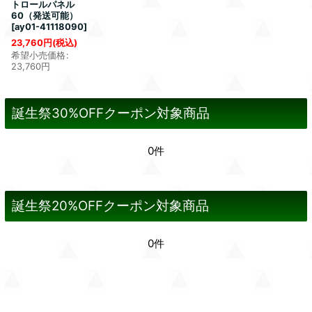
トロールパネル
60（発送可能）
[
ay01-41118090
]
23,760
円
(税込)
希望小売価格
:
23,760
円
誕生祭30%OFFクーポン対象商品
0件
誕生祭20%OFFクーポン対象商品
0件