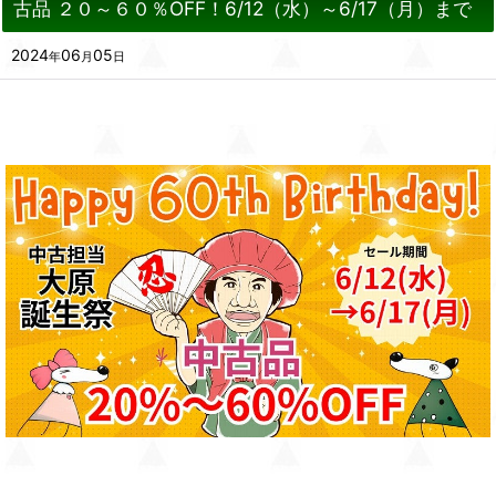
古品 ２０～６０％OFF！6/12（水）～6/17（月）まで
2024
06
05
年
月
日