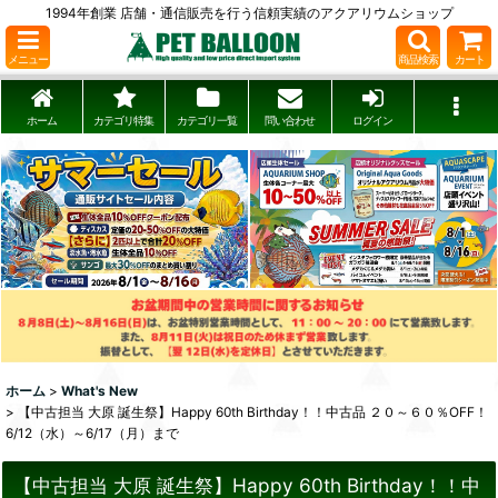
1994年創業 店舗・通信販売を行う信頼実績のアクアリウムショップ
メニュー
商品検索
カート
ホーム
カテゴリ特集
カテゴリ一覧
問い合わせ
ログイン
ホーム
>
What's New
>
【中古担当 大原 誕生祭】Happy 60th Birthday！！中古品 ２０～６０％OFF！
6/12（水）～6/17（月）まで
【中古担当 大原 誕生祭】Happy 60th Birthday！！中