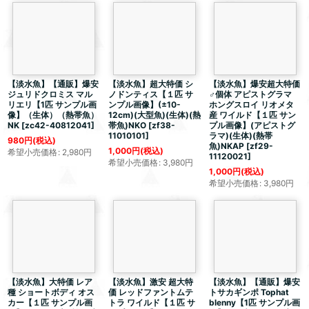
【淡水魚】【通販】爆安
【淡水魚】
超大特価
シ
【淡水魚】爆安
超大特価
ジュリドクロミス マル
ノドンティス【１匹 サ
♂個体 アピストグラマ
リエリ【1匹 サンプル画
ンプル画像】(±10-
ホングスロイ リオメタ
像】（生体）（熱帯魚）
12cm)(大型魚)(生体)(熱
産 ワイルド【１匹 サン
NK
[
zc42-40812041
]
帯魚)NKO
[
zf38-
プル画像】(アピストグ
11010101
]
ラマ)(生体)(熱帯
980
円
(税込)
魚)NKAP
[
zf29-
1,000
円
(税込)
希望小売価格
:
2,980
円
11120021
]
希望小売価格
:
3,980
円
1,000
円
(税込)
希望小売価格
:
3,980
円
【淡水魚】大特価 レア
【淡水魚】激安
超大特
【淡水魚】【通販】爆安
種 ショートボディ オス
価
レッドファントムテ
トサカギンポ Tophat
カー【１匹 サンプル画
トラ ワイルド【１匹 サ
blenny【1匹 サンプル画