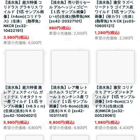
【淡水魚】
超大特価
コ
【淡水魚】売り切りセー
【淡水魚】激安 ラズベ
リドラス グラキリス ワ
ル デルヘッジィゴビー
リーテトラ ゴイアス産
イルド【1匹 サンプル画
【１匹 サンプル画像】
ワイルド【1匹 サンプル
像】(±4cm)(コリドラ
(ハゼ)(生体)(熱帯魚)NK
画像】(珍カラ)（生体）
ス)（生体）（熱帯魚）
[
zc42-20327101
]
(熱帯魚)ＮＫCK
[
zc03-
NKCR
[
zc32-
10605121
]
980
円
(税込)
10422191
]
1,280
円
(税込)
希望小売価格
:
2,500
円
3,980
円
(税込)
希望小売価格
:
2,380
円
希望小売価格
:
6,000
円
【淡水魚】
超大特価
激
【淡水魚】レア種 レト
【淡水魚】激安 コリド
レア フェスティバム ガ
ロクルス ラピディフェ
ラス アマンダジャネア
イアナエ リオタクトゥ
ール トカンチンス産 ワ
ワイルド【1匹 サンプル
ー産 ワイルド【１匹 サ
イルド【１匹 サンプル
画像】(±5-6cm)(コリ
ンプル画像】(±6.5ｃｍ)
画像】(±5-6cm)(生体)
ドラス)(生体)(淡
(生体)(淡水)ＮＫＯ
(淡水)ＮＫＯ
[
zc42-
水)NKCR
[
zc32-
[
zc42-10404021
]
10311141
]
00529061
]
5,980
円
(税込)
9,800
円
(税込)
1,980
円
(税込)
希望小売価格
:
9,800
円
希望小売価格
:
9,800
円
希望小売価格
:
4,400
円