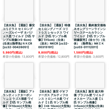
【淡水魚】【通販】爆安
【淡水魚】【通販】特価
【淡水魚】最終激安価格
コリドラス セミロング
セミロングノーズ コリ
ネオングリーンラインシ
ノーズルイーザ タパジ
ドラス レセックス ワイ
ザーステールカラシン
ョス産 ワイルド【1匹 サ
ルド【1匹 サンプル画
ワイルド【1匹 サンプル
ンプル画像(±5-6cm)
像】(±5cm)（生体）
画像販売】(珍カラ)（生
(生体)(熱帯魚)ＮＫCR
（淡水）NKCR
[
zc32-
体）（熱帯魚）NKＣＫ
[
zc32-00426051
]
00315191
]
[
zc03-01112011
]
5,980
円
(税込)
9,800
円
(税込)
1,580
円
(税込)
希望小売価格
:
13,800
円
希望小売価格
:
12,800
円
希望小売価格
:
3,600
円
【淡水魚】【通販】アト
【淡水魚】激安 ゲオフ
【淡水魚】激安
超大特
ランティックターポン
ァーガス アルティフロ
価
ブラジル便 ワイルド
マココ ラゴス湖産 ワイ
ンス トロンベタ産 ワイ
オスカー プルス産【１
ルド【1匹 サンプル画
ルド【１匹 サンプル画
匹 サンプル画像】
像】(±10cm)(大型魚)
像】(±8-10cm)(大型魚)
(±5cm)(大型魚)(生体)