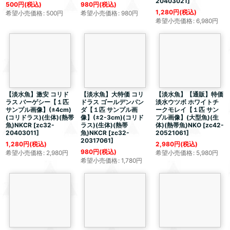
20403021
]
500
円
(税込)
980
円
(税込)
1,280
円
(税込)
希望小売価格
:
500
円
希望小売価格
:
980
円
希望小売価格
:
6,980
円
【淡水魚】激安 コリド
【淡水魚】大特価 コリ
【淡水魚】【通販】特価
ラス バーゲシー【１匹
ドラス ゴールデンパン
淡水ウツボ ホワイトチ
サンプル画像】(±4cm)
ダ【１匹 サンプル画
ークモレイ【１匹 サン
(コリドラス)(生体)(熱帯
像】(±2-3cm)(コリド
プル画像】(大型魚)(生
魚)NKCR
[
zc32-
ラス)(生体)(熱帯
体)(熱帯魚)NKO
[
zc42-
20403011
]
魚)NKCR
[
zc32-
20521061
]
20317061
]
1,280
円
(税込)
2,980
円
(税込)
980
円
(税込)
希望小売価格
:
2,980
円
希望小売価格
:
5,980
円
希望小売価格
:
1,780
円