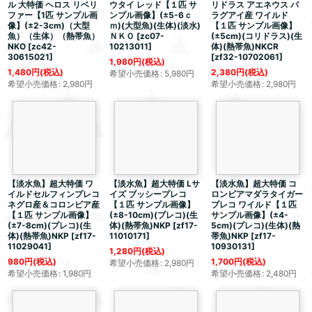
ル 大特価 ヘロス リベリ
ウタイ レッド【１匹 サ
リドラス アエネウス パ
ファー【1匹 サンプル画
ンプル画像】(±5-6ｃ
ラグアイ産 ワイルド
像】(±2-3cm)（大型
ｍ)(大型魚)(生体)(淡水)
【１匹 サンプル画像】
魚）（生体）（熱帯魚）
ＮＫＯ
[
zc07-
(±5cm)(コリドラス)(生
NKO
[
zc42-
10213011
]
体)(熱帯魚)NKCR
30615021
]
[
zf32-10702061
]
1,980
円
(税込)
1,480
円
(税込)
2,380
円
(税込)
希望小売価格
:
5,980
円
希望小売価格
:
2,980
円
希望小売価格
:
2,980
円
【淡水魚】
超大特価
ワ
【淡水魚】
超大特価
Lサ
【淡水魚】
超大特価
コ
イルドセルフィンプレコ
イズ ブッシープレコ
ロンビアマダラタイガー
ネグロ産＆コロンビア産
【１匹 サンプル画像】
プレコ ワイルド【１匹
【１匹 サンプル画像】
(±8-10cm)(プレコ)(生
サンプル画像】(±4-
(±7-8cm)(プレコ)(生
体)(熱帯魚)NKP
[
zf17-
5cm)(プレコ)(生体)(熱
体)(熱帯魚)NKP
[
zf17-
11010171
]
帯魚)NKP
[
zf17-
11029041
]
10930131
]
1,280
円
(税込)
980
円
(税込)
1,700
円
(税込)
希望小売価格
:
2,980
円
希望小売価格
:
1,980
円
希望小売価格
:
2,480
円