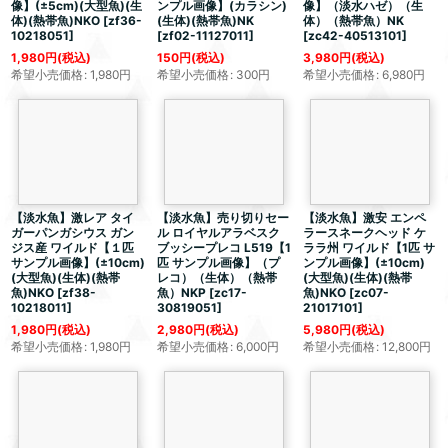
像】(±5cm)(大型魚)(生
ンプル画像】(カラシン)
像】（淡水ハゼ）（生
体)(熱帯魚)NKO
[
zf36-
(生体)(熱帯魚)NK
体）（熱帯魚）NK
10218051
]
[
zf02-11127011
]
[
zc42-40513101
]
1,980
円
(税込)
150
円
(税込)
3,980
円
(税込)
希望小売価格
:
1,980
円
希望小売価格
:
300
円
希望小売価格
:
6,980
円
【淡水魚】激レア タイ
【淡水魚】売り切りセー
【淡水魚】激安 エンペ
ガーパンガシウス ガン
ル ロイヤルアラベスク
ラースネークヘッド ケ
ジス産 ワイルド【１匹
ブッシープレコ L519【1
ララ州 ワイルド【1匹 サ
サンプル画像】(±10cm)
匹 サンプル画像】（プ
ンプル画像】(±10cm)
(大型魚)(生体)(熱帯
レコ）（生体）（熱帯
(大型魚)(生体)(熱帯
魚)NKO
[
zf38-
魚）NKP
[
zc17-
魚)NKO
[
zc07-
10218011
]
30819051
]
21017101
]
1,980
円
(税込)
2,980
円
(税込)
5,980
円
(税込)
希望小売価格
:
1,980
円
希望小売価格
:
6,000
円
希望小売価格
:
12,800
円