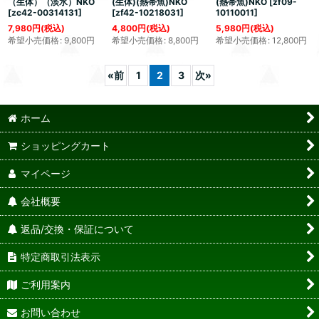
（生体）（淡水）NKO
(生体)(熱帯魚)NKO
(熱帯魚)NKO
[
zf09-
[
zc42-00314131
]
[
zf42-10218031
]
10110011
]
7,980
円
(税込)
4,800
円
(税込)
5,980
円
(税込)
希望小売価格
:
9,800
円
希望小売価格
:
8,800
円
希望小売価格
:
12,800
円
«
前
1
2
3
次
»
ホーム
ショッピングカート
マイページ
会社概要
返品/交換・保証について
特定商取引法表示
ご利用案内
お問い合わせ