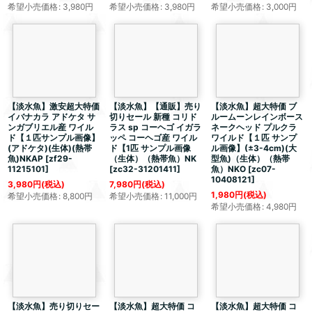
希望小売価格
:
3,980
円
希望小売価格
:
3,980
円
希望小売価格
:
3,000
円
【淡水魚】激安
超大特価
【淡水魚】【通販】売り
【淡水魚】
超大特価
ブ
イバナカラ アドケタ サ
切りセール 新種 コリド
ルームーンレインボース
ンガブリエル産 ワイル
ラス sp コーヘゴ イガラ
ネークヘッド プルクラ
ド【１匹サンプル画像】
ッペ コーヘゴ産 ワイル
ワイルド【１匹 サンプ
(アドケタ)(生体)(熱帯
ド【1匹 サンプル画像
ル画像】(±3-4cm)(大
魚)NKAP
[
zf29-
（生体）（熱帯魚）NK
型魚)（生体）（熱帯
11215101
]
[
zc32-31201411
]
魚）NKO
[
zc07-
10408121
]
3,980
円
(税込)
7,980
円
(税込)
1,980
円
(税込)
希望小売価格
:
8,800
円
希望小売価格
:
11,000
円
希望小売価格
:
4,980
円
【淡水魚】売り切りセー
【淡水魚】
超大特価
コ
【淡水魚】
超大特価
コ