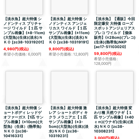
【淡水魚】
超大特価
シ
【淡水魚】
超大特価
シ
【淡水魚】【通販】今回
ノドンティス ブリチャ
ノドンティス アンジェ
限定爆安 大特価 ローズ
ージ ワイルド【１匹 サ
リカス ワイルド【１匹
スポットアンジェリアス
ンプル画像】(±8-11cm)
サンプル画像】(±11cm)
プレコ ワイルド【個体
(大型魚)(生体)(淡水)Ｎ
(大型魚)(生体)(淡水)Ｎ
販売】(±28cm)(プレコ)
ＫＯ
[
zc38-10319201
]
ＫＯ
[
zc38-10319191
]
(生体)(熱帯魚)NKP
[
ac17-51103020
]
4,980
円
(税込)
9,800
円
(税込)
59,800
円
(税込)
希望小売価格
:
6,000
円
希望小売価格
:
12,800
円
希望小売価格
:
128,000
円
【淡水魚】
超大特価
シ
【淡水魚】
超大特価
激
【淡水魚】
超大特価
変
ョートボディ レッドゲ
レア ショートボディ キ
わり種 天然ウナギ【１
オファーガス【1匹 サン
クラ メラニアエ【１匹
匹 サンプル画像】(±40
プル画像】(±10cm)(大
サンプル画像】(±3-
ｃｍ)(ウナギ)(生体)(淡
型魚)（生体）(熱帯魚)
5cm)(大型魚)(生体)(淡
水)ＮＫＯ
[
zc38-
ＮＫＯ
[
zc36-
水)ＮＫＯ
[
zc36-
10308231
]
10416331
]
10319231
]
3,000
円
(税込)