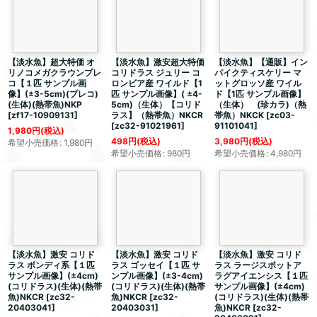
【淡水魚】
超大特価
オ
【淡水魚】激安
超大特価
【淡水魚】【通販】イン
リノコメガクラウンプレ
コリドラス ジュリー コ
パイクティスケリー マ
コ【１匹 サンプル画
ロンビア産 ワイルド【1
ットグロッソ産 ワイル
像】(±3-5cm)(プレコ)
匹 サンプル画像】( ±4-
ド【1匹 サンプル画像】
(生体)(熱帯魚)NKP
5cm)（生体）【コリド
（生体） (珍カラ)（熱
[
zf17-10909131
]
ラス】（熱帯魚）NKCR
帯魚）NKCK
[
zc03-
[
zc32-91021961
]
91101041
]
1,980
円
(税込)
498
円
(税込)
3,980
円
(税込)
希望小売価格
:
1,980
円
希望小売価格
:
980
円
希望小売価格
:
4,980
円
【淡水魚】激安 コリド
【淡水魚】激安 コリド
【淡水魚】激安 コリド
ラス ボンディ系【１匹
ラス ゴッセイ【１匹 サ
ラス ラージスポットア
サンプル画像】(±4cm)
ンプル画像】(±3-4cm)
ラグアイエンシス【１匹
(コリドラス)(生体)(熱帯
(コリドラス)(生体)(熱帯
サンプル画像】(±4cm)
魚)NKCR
[
zc32-
魚)NKCR
[
zc32-
(コリドラス)(生体)(熱帯
20403041
]
20403031
]
魚)NKCR
[
zc32-