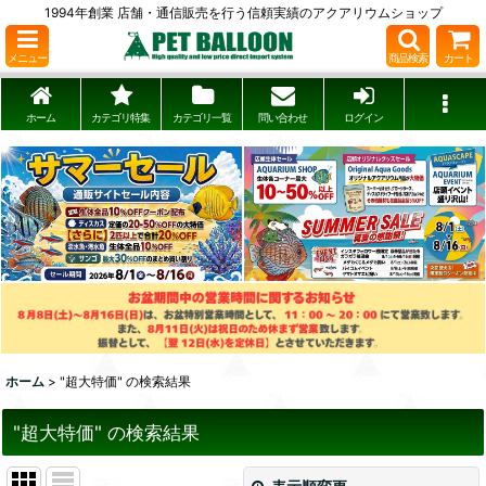
1994年創業 店舗・通信販売を行う信頼実績のアクアリウムショップ
メニュー
商品検索
カート
ホーム
カテゴリ特集
カテゴリ一覧
問い合わせ
ログイン
ホーム
>
"超大特価"
の
検索結果
"超大特価"
の
検索結果