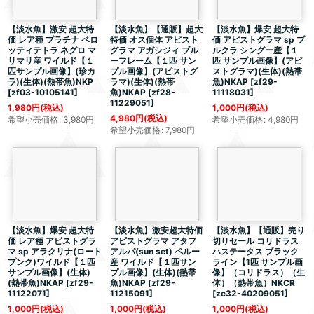
【淡水魚】激安
超大特
【淡水魚】【通販】
超大
【淡水魚】爆安
超大特
価
レア種 プラチナ ベロ
特価
オス個体 アピスト
価
アピストグラマ sp プ
ッティテトラ ネグロ マ
グラマ アガシジィ ブル
ルクラ シングー産【１
リマリ産 ワイルド【１
ーフレーム【１匹 サン
匹 サンプル画像】(アピ
匹サンプル画像】(珍カ
プル画像】(アピストグ
ストグラマ)(生体)(熱帯
ラ)(生体)(熱帯魚)NKP
ラマ)(生体)(熱帯
魚)NKAP
[
zf29-
[
zf03-10105141
]
魚)NKAP
[
zf28-
11118031
]
11229051
]
1,980
円
(税込)
1,000
円
(税込)
4,980
円
(税込)
希望小売価格
:
3,980
円
希望小売価格
:
4,980
円
希望小売価格
:
7,980
円
【淡水魚】爆安
超大特
【淡水魚】激安
超大特価
【淡水魚】【通販】売り
価
レア種 アピストグラ
アピストグラマ アタフ
切りセール コリドラス
マ sp アラクリナ(ロート
アルパ(sun set) ペルー
ハステータス ブラック
プンク)ワイルド【１匹
産 ワイルド【１匹サン
ライン【1匹 サンプル画
サンプル画像】(生体)
プル画像】(生体)(熱帯
像】（コリドラス）（生
(熱帯魚)NKAP
[
zf29-
魚)NKAP
[
zf29-
体）（熱帯魚）NKCR
11122071
]
11215091
]
[
zc32-40209051
]
1,000
円
(税込)
1,000
円
(税込)
1,000
円
(税込)