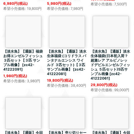
6,980
円
(税込)
5,980
円
(税込)
希望小売価格
:
7,500
円
希望小売価格
:
19,800
円
希望小売価格
:
7,980
円
【淡水魚】【通販】福袋
【淡水魚】【通販】淡水
【淡水魚】【通販】淡水
お得エンゼルフィッシュ
生体福袋 (コリドラス パ
生体福袋(日本初入荷？
３匹セット【３匹 サン
ンタナルエンシス ワイ
超激レア アルビノレッ
プル画像】
[
zc42-
ルド ３匹セット)【３匹
ドデビルエンゼルフィッ
41222091
]
サンプル画像】
[
zc42-
シュ ５匹セット)5匹サ
41222081
]
ンプル画像
[
zc42-
1,980
円
(税込)
41222061
]
19,800
円
(税込)
希望小売価格
:
3,980
円
29,800
円
(税込)
希望小売価格
:
38,400
円
希望小売価格
:
99,000
円
【淡水魚】【通販】今回
【淡水魚】売り切りセー
【淡水魚】【通販】今回