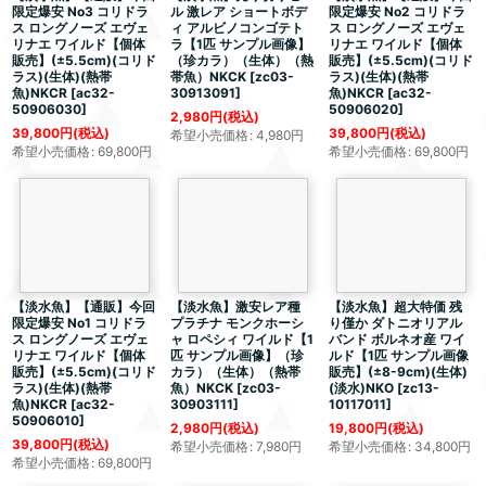
限定爆安 No3 コリドラ
ル 激レア ショートボデ
限定爆安 No2 コリドラ
ス ロングノーズ エヴェ
ィ アルビノコンゴテト
ス ロングノーズ エヴェ
リナエ ワイルド【個体
ラ【1匹 サンプル画像】
リナエ ワイルド【個体
販売】(±5.5cm)(コリド
（珍カラ）（生体）（熱
販売】(±5.5cm)(コリド
ラス)(生体)(熱帯
帯魚）NKCK
[
zc03-
ラス)(生体)(熱帯
魚)NKCR
[
ac32-
30913091
]
魚)NKCR
[
ac32-
50906030
]
50906020
]
2,980
円
(税込)
39,800
円
(税込)
39,800
円
(税込)
希望小売価格
:
4,980
円
希望小売価格
:
69,800
円
希望小売価格
:
69,800
円
【淡水魚】【通販】今回
【淡水魚】激安レア種
【淡水魚】
超大特価
残
限定爆安 No1 コリドラ
プラチナ モンクホーシ
り僅か ダトニオリアル
ス ロングノーズ エヴェ
ャ ロペシィ ワイルド【1
バンド ボルネオ産 ワイ
リナエ ワイルド【個体
匹 サンプル画像】（珍
ルド【1匹 サンプル画像
販売】(±5.5cm)(コリド
カラ）（生体）（熱帯
販売】(±8-9cm)(生体)
ラス)(生体)(熱帯
魚）NKCK
[
zc03-
(淡水)NKO
[
zc13-
魚)NKCR
[
ac32-
30903111
]
10117011
]
50906010
]
2,980
円
(税込)
19,800
円
(税込)
39,800
円
(税込)
希望小売価格
:
7,980
円
希望小売価格
:
34,800
円
希望小売価格
:
69,800
円