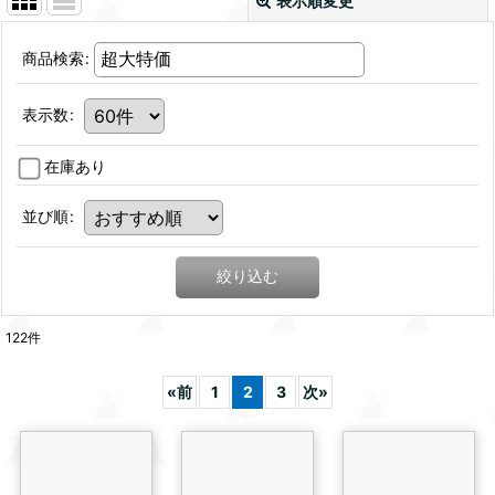
表示順変更
商品検索
:
表示数
:
在庫あり
並び順
:
絞り込む
122
件
«
前
1
2
3
次
»