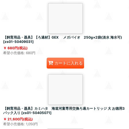
【飼育用品・器具】【ろ過材】GEX メガバイオ 250g×2袋(淡水 海水可)
[
zs01-50409031
]
680
円
(税込)
希望小売価格
:
680
円
カートに入れる
【飼育用品・器具】カミハタ 海道河童専用交換ろ過カートリッジ 大 お徳用3
パック入り
[
zs01-50405071
]
21,600
円
(税込)
希望小売価格
:
1,050
円