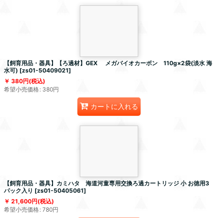
【飼育用品・器具】【ろ過材】GEX メガバイオカーボン 110g×2袋(淡水 海
水可)
[
zs01-50409021
]
380
円
(税込)
希望小売価格
:
380
円
カートに入れる
【飼育用品・器具】カミハタ 海道河童専用交換ろ過カートリッジ 小 お徳用3
パック入り
[
zs01-50405061
]
21,600
円
(税込)
希望小売価格
:
780
円