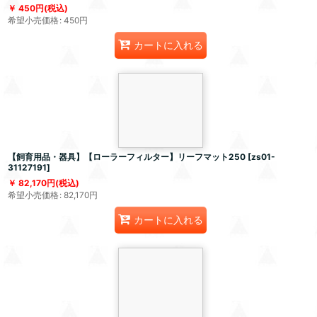
450
円
(税込)
希望小売価格
:
450
円
カートに入れる
【飼育用品・器具】【ローラーフィルター】リーフマット250
[
zs01-
31127191
]
82,170
円
(税込)
希望小売価格
:
82,170
円
カートに入れる