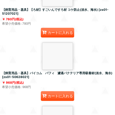
【飼育用品・器具】【ろ材】すごいんですろ材 コケ防止(淡水、海水)
[
zs01-
51207021
]
780
円
(税込)
希望小売価格
:
780
円
カートに入れる
【飼育用品・器具】バイコム バフィ 濾過バクテリア専用吸着材(淡水、海水)
[
zs01-50628021
]
968
円
(税込)
希望小売価格
:
968
円
カートに入れる