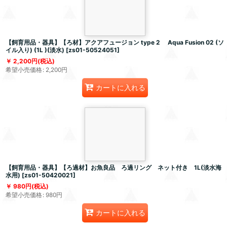
【飼育用品・器具】【ろ材】アクアフュージョン type 2 Aqua Fusion 02 (ソ
イル入り) (1L )(淡水)
[
zs01-50524051
]
2,200
円
(税込)
希望小売価格
:
2,200
円
カートに入れる
【飼育用品・器具】【ろ過材】お魚良品 ろ過リング ネット付き 1L(淡水海
水用)
[
zs01-50420021
]
980
円
(税込)
希望小売価格
:
980
円
カートに入れる