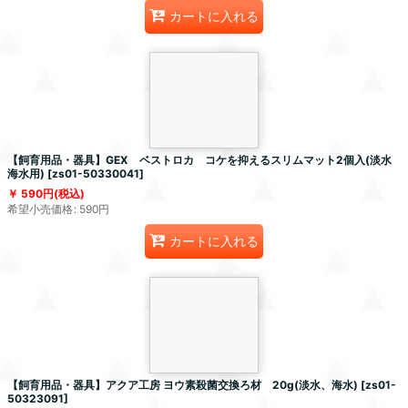
カートに入れる
【飼育用品・器具】GEX ベストロカ コケを抑えるスリムマット2個入(淡水
海水用)
[
zs01-50330041
]
590
円
(税込)
希望小売価格
:
590
円
カートに入れる
【飼育用品・器具】アクア工房 ヨウ素殺菌交換ろ材 20g(淡水、海水)
[
zs01-
50323091
]