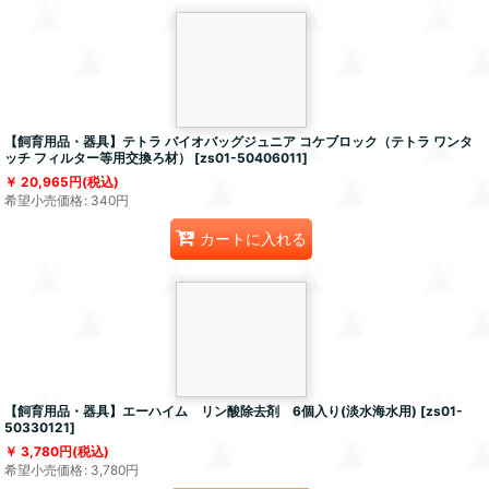
【飼育用品・器具】テトラ バイオバッグジュニア コケブロック（テトラ ワンタ
ッチ フィルター等用交換ろ材）
[
zs01-50406011
]
20,965
円
(税込)
希望小売価格
:
340
円
カートに入れる
【飼育用品・器具】エーハイム リン酸除去剤 6個入り(淡水海水用)
[
zs01-
50330121
]
3,780
円
(税込)
希望小売価格
:
3,780
円