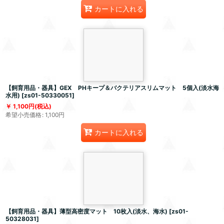
カートに入れる
【飼育用品・器具】GEX PHキープ＆バクテリアスリムマット 5個入(淡水海
水用)
[
zs01-50330051
]
1,100
円
(税込)
希望小売価格
:
1,100
円
カートに入れる
【飼育用品・器具】薄型高密度マット 10枚入(淡水、海水)
[
zs01-
50328031
]