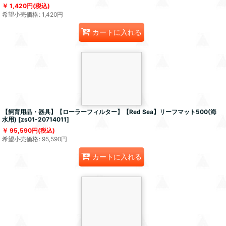
1,420
円
(税込)
希望小売価格
:
1,420
円
カートに入れる
【飼育用品・器具】【ローラーフィルター】【Red Sea】リーフマット500(海
水用)
[
zs01-20714011
]
95,590
円
(税込)
希望小売価格
:
95,590
円
カートに入れる