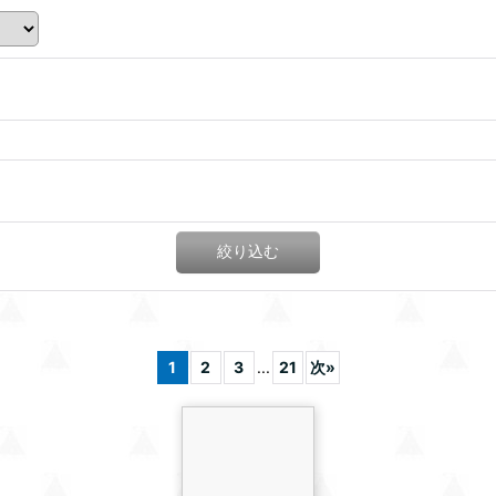
絞り込む
1
2
3
...
21
次
»