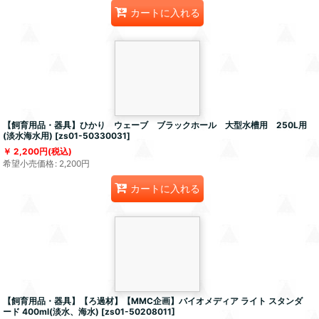
カートに入れる
【飼育用品・器具】ひかり ウェーブ ブラックホール 大型水槽用 250L用
(淡水海水用)
[
zs01-50330031
]
2,200
円
(税込)
希望小売価格
:
2,200
円
カートに入れる
【飼育用品・器具】【ろ過材】【MMC企画】バイオメディア ライト スタンダ
ード 400ml(淡水、海水)
[
zs01-50208011
]