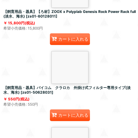
【飼育用品・器具】【ろ材】ZOOX x Polyplab Genesis Rock Power Rack full
(淡水、海水)
[
zs01-60128011
]
15,800
円
(税込)
希望小売価格
:
15,800
円
カートに入れる
【飼育用品・器具】バイコム クラロカ 外掛け式フィルター専用タイプ(淡
水、海水)
[
zs01-50628031
]
550
円
(税込)
希望小売価格
:
550
円
カートに入れる