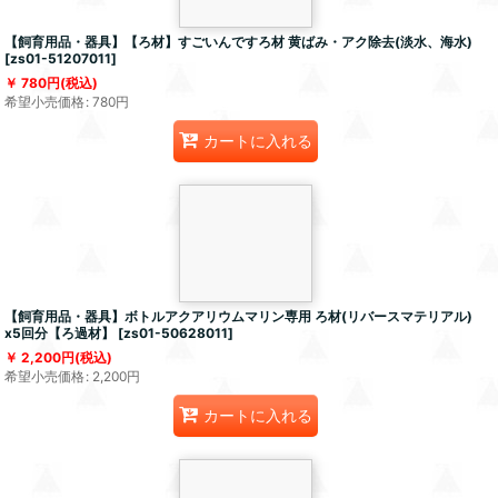
【飼育用品・器具】【ろ材】すごいんですろ材 黄ばみ・アク除去(淡水、海水)
[
zs01-51207011
]
780
円
(税込)
希望小売価格
:
780
円
カートに入れる
【飼育用品・器具】ボトルアクアリウムマリン専用 ろ材(リバースマテリアル)
x5回分【ろ過材】
[
zs01-50628011
]
2,200
円
(税込)
希望小売価格
:
2,200
円
カートに入れる