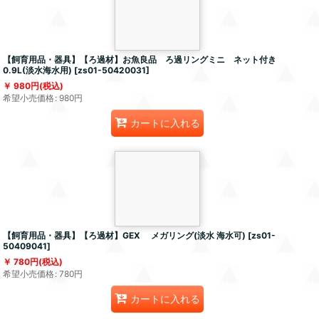
【飼育用品・器具】【ろ過材】お魚良品 ろ過リングミニ ネット付き
0.9L(淡水海水用)
[
zs01-50420031
]
980
円
(税込)
希望小売価格
:
980
円
カートに入れる
【飼育用品・器具】【ろ過材】GEX メガリング(淡水 海水可)
[
zs01-
50409041
]
780
円
(税込)
希望小売価格
:
780
円
カートに入れる