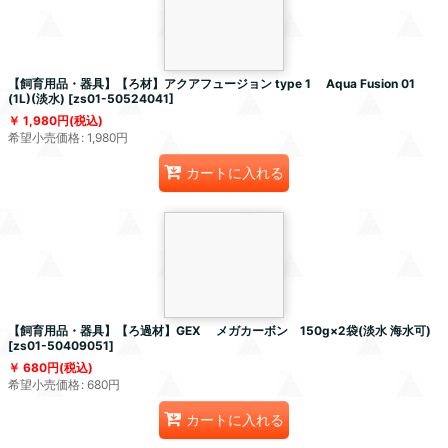
【飼育用品・器具】【ろ材】アクアフュージョン type 1 Aqua Fusion 01
(1L)(淡水)
[
zs01-50524041
]
1,980
円
(税込)
希望小売価格
:
1,980
円
カートに入れる
【飼育用品・器具】【ろ過材】GEX メガカーボン 150g×2袋(淡水 海水可)
[
zs01-50409051
]
680
円
(税込)
希望小売価格
:
680
円
カートに入れる