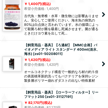
1,400
円
(税込)
希望小売価格
:
1,400
円
古代魚・無脊椎・水草・微生物には影響ありませ
ん。安心してご使用ください。海水魚の病気の
80%は白点病と言われています。水の循環によっ
て殺菌ろ材が菌を吸着し死滅させます。菌が通る
ときだけヨウ素を出して死…
【飼育用品・器具】【ろ過材】【MMC企画】バ
イオメディア ライト スタンダード 400ml(淡水、
海水)
[
zs01-50208011
]
1,420
円
(税込)
希望小売価格
:
1,420
円
オールコネクテッド構造で一般的なろ材の約５倍
の表面積革新的洗ってもバクテリアを保持レジン
製多層ポリマー崩れずダストの出ない特殊素材
【飼育用品・器具】【ローラーフィルター】リー
フマット250
[
zs01-31127191
]
82,170
円
(税込)
希望小売価格
:
82,170
円