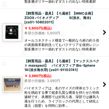
製多層ポリマー崩れずダストの出ない特殊素材
【飼育用品・器具】【ろ過材】【MMC企画】
ZOOX バイオメディア S(淡水、海水)
[
zs01-10802011
]
5,600
円
(税込)
希望小売価格
:
5,600
円
オールコネクテッド構造で一般的なろ材の約５倍
の表面積革新的洗ってもバクテリアを保持レジン
製多層ポリマー崩れずダストの出ない特殊素材
【飼育用品・器具】【ろ過材】【マックススペク
ト maxspect】 バイオスフィア Bio-Sphere
1K(淡水海水用)
[
zs01-91103741
]
3,990
円
(税込)
希望小売価格
:
3,990
円
バイオスフィアは、名のサイズの球体セラミック
粒を焼結する事で超多孔質な構造を持たせた特殊
濾材です。表層部では好気ろ過、深部では嫌気ろ
過を行うため、ライブロックの代用として硝化と
還元（脱窒）を同時に効率…