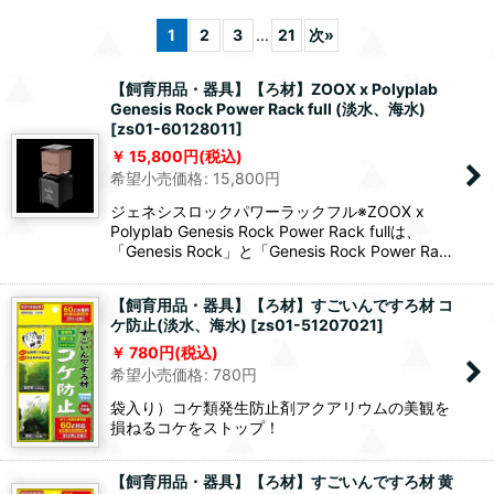
1
2
3
...
21
次
»
【飼育用品・器具】【ろ材】ZOOX x Polyplab
Genesis Rock Power Rack full (淡水、海水)
[
zs01-60128011
]
15,800
円
(税込)
希望小売価格
:
15,800
円
ジェネシスロックパワーラックフル※ZOOX x
Polyplab Genesis Rock Power Rack fullは、
「Genesis Rock」と「Genesis Rock Power Ra…
【飼育用品・器具】【ろ材】すごいんですろ材 コ
ケ防止(淡水、海水)
[
zs01-51207021
]
780
円
(税込)
希望小売価格
:
780
円
袋入り）コケ類発生防止剤アクアリウムの美観を
損ねるコケをストップ！
【飼育用品・器具】【ろ材】すごいんですろ材 黄