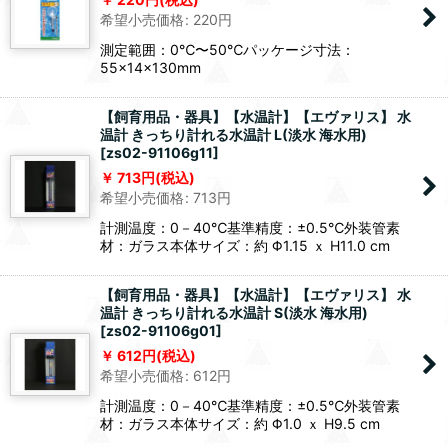
希望小売価格
:
220
円
測定範囲：0℃〜50℃パッケージ寸法：
55×14×130mm
【飼育用品・器具】【水温計】【エヴァリス】 水
温計 きっちり計れる水温計 L(淡水 海水用)
[
zs02-91106g11
]
713
円
(税込)
希望小売価格
:
713
円
計測温度：0－40℃基準精度：±0.5℃外装管素
材：ガラス本体サイズ：約 Φ1.15 ｘ H11.0 cm
【飼育用品・器具】【水温計】【エヴァリス】 水
温計 きっちり計れる水温計 S(淡水 海水用)
[
zs02-91106g01
]
612
円
(税込)
希望小売価格
:
612
円
計測温度：0－40℃基準精度：±0.5℃外装管素
材：ガラス本体サイズ：約 Φ1.0 ｘ H9.5 cm