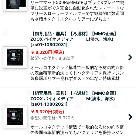
リーフマット500ReefMatRはプラグ&プレイで簡
単に設置ができ完全に自動化されたスマートトな
フリースローラーフィルターです継続的に数週間
も水槽水をクリスタルクリアーに保ちます
【飼育用品・器具】【ろ過材】【MMC企画】
ZOOX バイオメディア L(淡水、海水)
[
zs01-10802031
]
8,320
円
(税込)
希望小売価格
:
8,320
円
オールコネクテッド構造で一般的なろ材の約５倍
の表面積革新的洗ってもバクテリアを保持レジン
製多層ポリマー崩れずダストの出ない特殊素材
【飼育用品・器具】【ろ過材】【MMC企画】
ZOOX バイオメディア M(淡水、海水)
[
zs01-10802021
]
8,320
円
(税込)
希望小売価格
:
8,320
円
オールコネクテッド構造で一般的なろ材の約５倍
の表面積革新的洗ってもバクテリアを保持レジン