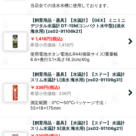
当店全ての淡水水槽に使用しております。
【飼育用品・器具】【水温計】【GEX】 ミニミニ
デジタル水温計 DT-15N(コンパクト水中型)(淡水
海水用)
[
zs02-91106k21
]
1,416
円
(税込)
希望小売価格
:
1,416
円
使用電池ボタン電池(LR44)個装サイズ/重量幅
6.6×奥行3.1×高さ18.2cm/40g
【飼育用品・器具】【水温計】【スドー】 水温計
スリム水温計 L(淡水 海水用)
[
zs02-91106g31
]
336
円
(税込)
希望小売価格
:
336
円
測定範囲：0℃〜50℃パッケージ寸法：
55×18×175mm
【飼育用品・器具】【水温計】【スドー】 水温計
スリム水温計 S(淡水 海水用)
[
zs02-91106g21
]
220
円
(税込)