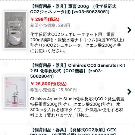
【飼育用品・器具】重曹 200g (化学反応式
CO2ジェネレータ用)
[
zs03-50628051
]
298
円
(税込)
希望小売価格
:
298
円
化学反応式CO2ジェネレータキット用 重曹
200g内容物：炭酸水素ナトリウム(純度99%以上)
別売りのCO2ジェネレータ、クエン酸200gと共
にお使いください。
【飼育用品・器具】Chihiros CO2 Generator Kit
2.5L 化学反応式【CO2機器】
[
zs03-
50628041
]
25,800
円
(税込)
希望小売価格
:
25,800
円
Chihiros Aquatic Studio化学反応式CO２発生装置
特長重曹200g(別売)、クエン酸200g(別売)、水
300ccを入れる標準タイプ。外気温や使用する材
料により変わりますが、1秒に…
【飼育用品・器具】【発酵式CO2添加】GEX