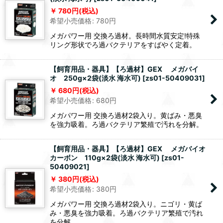
780
円
(税込)
希望小売価格
:
780
円
メガパワー用 交換ろ過材。長時間水質安定!特殊
リング形状でろ過バクテリアをすばやく定着。
【飼育用品・器具】【ろ過材】GEX メガバイ
オ 250g×2袋(淡水 海水可)
[
zs01-50409031
]
680
円
(税込)
希望小売価格
:
680
円
メガパワー用 交換ろ過材2袋入り。黄ばみ・悪臭
を強力吸着。ろ過バクテリア繁殖で汚れを分解。
【飼育用品・器具】【ろ過材】GEX メガバイオ
カーボン 110g×2袋(淡水 海水可)
[
zs01-
50409021
]
380
円
(税込)
希望小売価格
:
380
円
メガパワー用 交換ろ過材2袋入り。ニゴリ・黄ば
み・悪臭を強力吸着。ろ過バクテリア繁殖で汚れ
を分解。