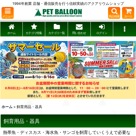
1994年創業 店舗・通信販売を行う信頼実績のアクアリウムショップ
メニュー
商品検索
カート
ホーム
カテゴリ特集
カテゴリ一覧
問い合わせ
ログイン
ホーム
>
飼育用品・器具
飼育用品・器具
熱帯魚・ディスカス・海水魚・サンゴを飼育していくうえで必要な