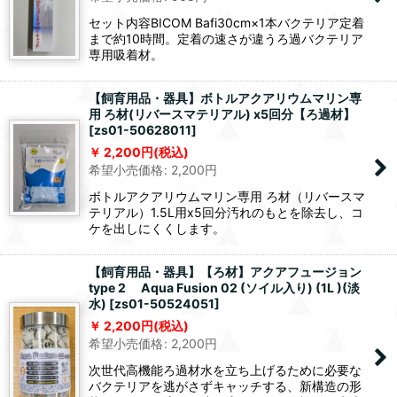
セット内容BICOM Bafi30cm×1本バクテリア定着
まで約10時間。定着の速さが違うろ過バクテリア
専用吸着材。
【飼育用品・器具】ボトルアクアリウムマリン専
用 ろ材(リバースマテリアル) x5回分【ろ過材】
[
zs01-50628011
]
2,200
円
(税込)
希望小売価格
:
2,200
円
ボトルアクアリウムマリン専用 ろ材（リバースマ
テリアル）1.5L用x5回分汚れのもとを除去し、コ
ケを出しにくくします。
【飼育用品・器具】【ろ材】アクアフュージョン
type 2 Aqua Fusion 02 (ソイル入り) (1L )(淡
水)
[
zs01-50524051
]
2,200
円
(税込)
希望小売価格
:
2,200
円
次世代高機能ろ過材水を立ち上げるために必要な
バクテリアを逃がさずキャッチする、新構造の形