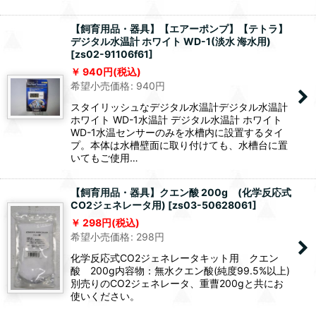
【飼育用品・器具】【エアーポンプ】【テトラ】
デジタル水温計 ホワイト WD-1(淡水 海水用)
[
zs02-91106f61
]
940
円
(税込)
希望小売価格
:
940
円
スタイリッシュなデジタル水温計デジタル水温計
ホワイト WD-1水温計 デジタル水温計 ホワイト
WD-1水温センサーのみを水槽内に設置するタイ
プ。本体は水槽壁面に取り付けても、水槽台に置
いてもご使用…
【飼育用品・器具】クエン酸 200g (化学反応式
CO2ジェネレータ用)
[
zs03-50628061
]
298
円
(税込)
希望小売価格
:
298
円
化学反応式CO2ジェネレータキット用 クエン
酸 200g内容物：無水クエン酸(純度99.5%以上)
別売りのCO2ジェネレータ、重曹200gと共にお
使いください。