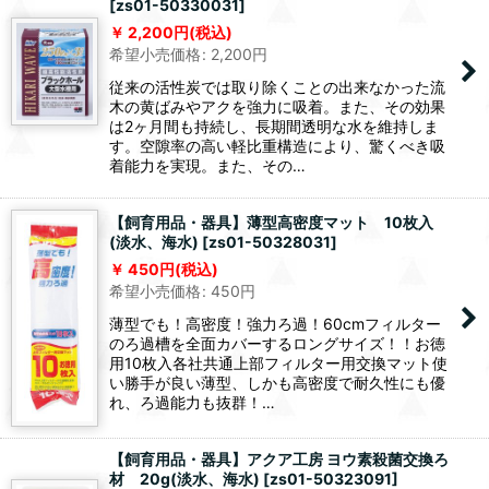
[
zs01-50330031
]
2,200
円
(税込)
希望小売価格
:
2,200
円
従来の活性炭では取り除くことの出来なかった流
木の黄ばみやアクを強力に吸着。また、その効果
は2ヶ月間も持続し、長期間透明な水を維持しま
す。空隙率の高い軽比重構造により、驚くべき吸
着能力を実現。また、その…
【飼育用品・器具】薄型高密度マット 10枚入
(淡水、海水)
[
zs01-50328031
]
450
円
(税込)
希望小売価格
:
450
円
薄型でも！高密度！強力ろ過！60cmフィルター
のろ過槽を全面カバーするロングサイズ！！お徳
用10枚入各社共通上部フィルター用交換マット使
い勝手が良い薄型、しかも高密度で耐久性にも優
れ、ろ過能力も抜群！…
【飼育用品・器具】アクア工房 ヨウ素殺菌交換ろ
材 20g(淡水、海水)
[
zs01-50323091
]