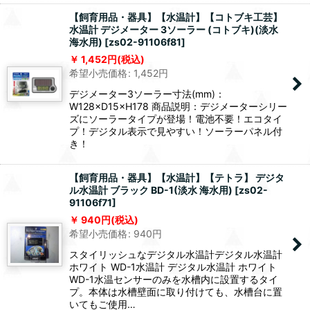
【飼育用品・器具】【水温計】【コトブキ工芸】
水温計 デジメーター 3ソーラー (コトブキ)(淡水
海水用)
[
zs02-91106f81
]
1,452
円
(税込)
希望小売価格
:
1,452
円
デジメーター3ソーラー寸法(mm)：
W128×D15×H178 商品説明：デジメーターシリー
ズにソーラータイプが登場！電池不要！エコタイ
プ！デジタル表示で見やすい！ソーラーパネル付
き！
【飼育用品・器具】【水温計】【テトラ】 デジタ
ル水温計 ブラック BD-1(淡水 海水用)
[
zs02-
91106f71
]
940
円
(税込)
希望小売価格
:
940
円
スタイリッシュなデジタル水温計デジタル水温計
ホワイト WD-1水温計 デジタル水温計 ホワイト
WD-1水温センサーのみを水槽内に設置するタイ
プ。本体は水槽壁面に取り付けても、水槽台に置
いてもご使用…