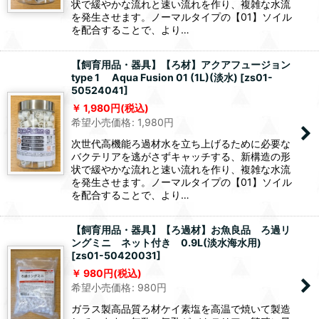
状で緩やかな流れと速い流れを作り、複雑な水流
を発生させます。ノーマルタイプの【01】ソイル
を配合することで、より…
【飼育用品・器具】【ろ材】アクアフュージョン
type 1 Aqua Fusion 01 (1L)(淡水)
[
zs01-
50524041
]
1,980
円
(税込)
希望小売価格
:
1,980
円
次世代高機能ろ過材水を立ち上げるために必要な
バクテリアを逃がさずキャッチする、新構造の形
状で緩やかな流れと速い流れを作り、複雑な水流
を発生させます。ノーマルタイプの【01】ソイル
を配合することで、より…
【飼育用品・器具】【ろ過材】お魚良品 ろ過リ
ングミニ ネット付き 0.9L(淡水海水用)
[
zs01-50420031
]
980
円
(税込)
希望小売価格
:
980
円
ガラス製高品質ろ材ケイ素塩を高温で焼いて製造