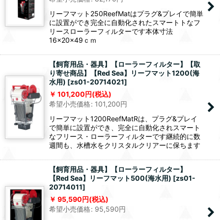
リーフマット250ReefMatはプラグ&プレイで簡単
に設置ができ完全に自動化されたスマートトなフ
リースローラーフィルターです本体寸法
16×20×49ｃｍ
【飼育用品・器具】【ローラーフィルター】【取
り寄せ商品】【Red Sea】リーフマット1200(海
水用)
[
zs01-20714021
]
101,200
円
(税込)
希望小売価格
:
101,200
円
リーフマット1200ReefMatRは、プラグ&プレイ
で簡単に設置ができ、完全に自動化されスマート
なフリース・ローラーフィルターです継続的に数
週間も、水槽水をクリスタルクリアーに保ちます
【飼育用品・器具】【ローラーフィルター】
【Red Sea】リーフマット500(海水用)
[
zs01-
20714011
]
95,590
円
(税込)
希望小売価格
:
95,590
円