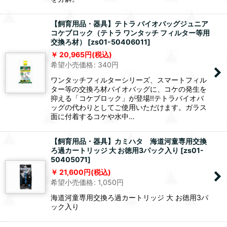
【飼育用品・器具】テトラ バイオバッグジュニア
コケブロック（テトラ ワンタッチ フィルター等用
交換ろ材）
[
zs01-50406011
]
20,965
円
(税込)
希望小売価格
:
340
円
ワンタッチフィルターシリーズ、スマートフィル
ター等の交換ろ材バイオバッグに、コケの発生を
抑える「コケブロック」が登場!!テトラバイオバ
ッグの代わりとしてご使用いただけます。ガラス
面に付着するコケや水中…
【飼育用品・器具】カミハタ 海道河童専用交換
ろ過カートリッジ 大 お徳用3パック入り
[
zs01-
50405071
]
21,600
円
(税込)
希望小売価格
:
1,050
円
海道河童専用交換ろ過カートリッジ 大 お徳用3パ
ック入り