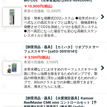
BIO CO2 (水草育成用)
[
zs03-50420061
]
13,300
円
(税込)
希望小売価格
:
13,300
円
安全・簡単な発酵式CO2システム ●化学式やボン
ベ式などの高圧力タイプとは異なり、植物原料を
発酵させてCO2を供給しつづける低圧力システム
●万一高圧になった場合でも安心な高耐久ステン
レスボトルと安全弁…
【飼育用品・器具】【カミハタ】 リオプラス サー
フェススキマー
[
zs03-30510141
]
3,100
円
(税込)
希望小売価格
:
3,100
円
水草水槽などにおすすめのサーフェススキマー水
面に浮かぶ油膜を除去するためのポンプです。製
品の特徴水面に浮かぶ油膜を除去するためのポン
プで、90cmクラスまでの水槽に使用できます。
淡水、海水どちらにも使…
【飼育用品・器具】【水質測定器具】Kamoer
ReefMaster CMK mini コントロールセット【予
約販売8月頃入荷予定】(海水用)
[
zs04-