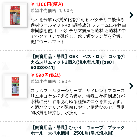
1,100
円
(税込)
希望小売価格
:
1,100
円
汚れを分解+水質変化を抑える バクテリア繁殖ろ
過材ウールマット+pH調整成分 フレームに植物由
来樹脂を使用。バクテリア繁殖ろ過材:ろ過材の中
でバクテリアが繁殖し、残り餌やフン等を分解。
更にウールマット…
【飼育用品・器具】GEX ベストロカ コケを抑
えるスリムマット2個入(淡水海水用)
[
zs01-
50330041
]
590
円
(税込)
希望小売価格
:
590
円
スリムフィルターシリーズ、サイレントフロース
リム用コケを抑えるろ過材。特殊コケ抑制成分が
水槽に発生するあらゆる種類のコケを抑えます。
ろ過バクテリアが繁殖しやすい構造なので、長期
間水質を維持し、水換え・…
【飼育用品・器具】ひかり ウェーブ ブラック
ホール 大型水槽用 250L用(淡水海水用)