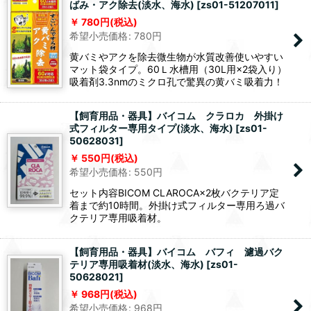
ばみ・アク除去(淡水、海水)
[
zs01-51207011
]
780
円
(税込)
希望小売価格
:
780
円
黄バミやアクを除去微生物が水質改善使いやすい
マット袋タイプ。60Ｌ水槽用（30L用×2袋入り）
吸着剤3.3nmのミクロ孔で驚異の黄バミ吸着力！
【飼育用品・器具】バイコム クラロカ 外掛け
式フィルター専用タイプ(淡水、海水)
[
zs01-
50628031
]
550
円
(税込)
希望小売価格
:
550
円
セット内容BICOM CLAROCA×2枚バクテリア定
着まで約10時間。外掛け式フィルター専用ろ過バ
クテリア専用吸着材。
【飼育用品・器具】バイコム バフィ 濾過バク
テリア専用吸着材(淡水、海水)
[
zs01-
50628021
]
968
円
(税込)
希望小売価格
:
968
円