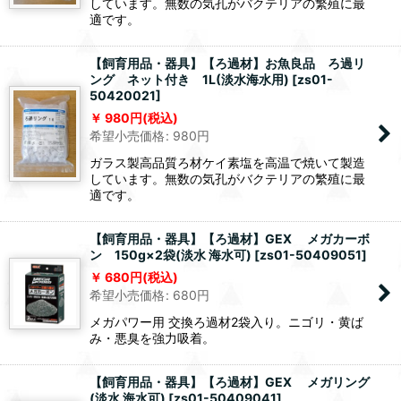
しています。無数の気孔がバクテリアの繁殖に最
適です。
【飼育用品・器具】【ろ過材】お魚良品 ろ過リ
ング ネット付き 1L(淡水海水用)
[
zs01-
50420021
]
980
円
(税込)
希望小売価格
:
980
円
ガラス製高品質ろ材ケイ素塩を高温で焼いて製造
しています。無数の気孔がバクテリアの繁殖に最
適です。
【飼育用品・器具】【ろ過材】GEX メガカーボ
ン 150g×2袋(淡水 海水可)
[
zs01-50409051
]
680
円
(税込)
希望小売価格
:
680
円
メガパワー用 交換ろ過材2袋入り。ニゴリ・黄ば
み・悪臭を強力吸着。
【飼育用品・器具】【ろ過材】GEX メガリング
(淡水 海水可)
[
zs01-50409041
]