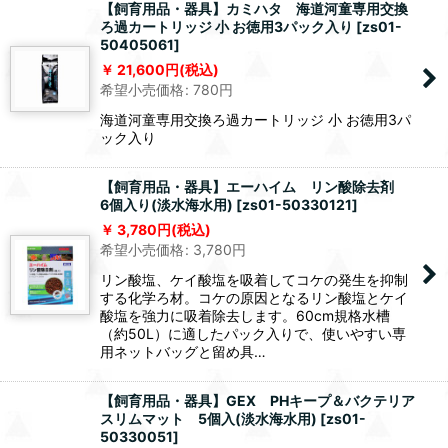
【飼育用品・器具】カミハタ 海道河童専用交換
ろ過カートリッジ 小 お徳用3パック入り
[
zs01-
50405061
]
21,600
円
(税込)
希望小売価格
:
780
円
海道河童専用交換ろ過カートリッジ 小 お徳用3パ
ック入り
【飼育用品・器具】エーハイム リン酸除去剤
6個入り(淡水海水用)
[
zs01-50330121
]
3,780
円
(税込)
希望小売価格
:
3,780
円
リン酸塩、ケイ酸塩を吸着してコケの発生を抑制
する化学ろ材。コケの原因となるリン酸塩とケイ
酸塩を強力に吸着除去します。60cm規格水槽
（約50L）に適したパック入りで、使いやすい専
用ネットバッグと留め具…
【飼育用品・器具】GEX PHキープ＆バクテリア
スリムマット 5個入(淡水海水用)
[
zs01-
50330051
]