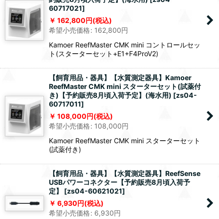
60717021
]
162,800
円
(税込)
希望小売価格
:
162,800
円
Kamoer ReefMaster CMK mini コントロールセッ
ト(スターターセット+E1+F4ProV2)
【飼育用品・器具】【水質測定器具】Kamoer
ReefMaster CMK mini スターターセット(試薬付
き)【予約販売8月頃入荷予定】(海水用)
[
zs04-
60717011
]
108,000
円
(税込)
希望小売価格
:
108,000
円
Kamoer ReefMaster CMK mini スターターセット
(試薬付き)
【飼育用品・器具】【水質測定器具】ReefSense
USBパワーコネクター【予約販売8月頃入荷予
定】
[
zs04-60621021
]
6,930
円
(税込)
希望小売価格
:
6,930
円