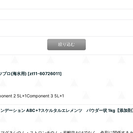
絞り込む
プロ(海水用)
[
zt11-60726011
]
ponent 2 5L×1Component 3 5L×1
ァンデーション ABC+?スケルタルエレメンツ パウダー状 1kg【添加剤】
・マグネシウム・ストロンチウム・炭酸塩だけでなく、色彩に関係する