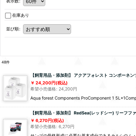
表示数
:
在庫あり
並び順
:
48
件
【飼育用品・添加剤】 アクアフォレスト コンポーネンツ
24,200
円
(税込)
希望小売価格
:
24,200
円
Aqua forest Components ProComponent 1 5L×1Com
【飼育用品・添加剤】 RedSea(レッドシー) リーフフ
6,270
円
(税込)
希望小売価格
:
6,270
円
サンゴの骨格形成に必要な基本成分であるカルシウム