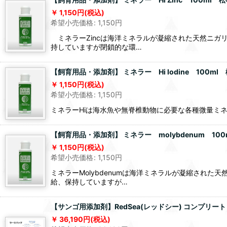
1,150
円
(税込)
希望小売価格
:
1,150
円
ミネラーZincは海洋ミネラルが凝縮された天然ニガ
持していますが閉鎖的な環…
【飼育用品・添加剤】 ミネラー Hi Iodine 100m
1,150
円
(税込)
希望小売価格
:
1,150
円
ミネラーHiは海水魚や無脊椎動物に必要な各種微量ミ
【飼育用品・添加剤】 ミネラー molybdenum 10
1,150
円
(税込)
希望小売価格
:
1,150
円
ミネラーMolybdenumは海洋ミネラルが凝縮さ
給、保持していますが…
【サンゴ用添加剤】RedSea(レッドシー) コンプリ
36,190
円
(税込)