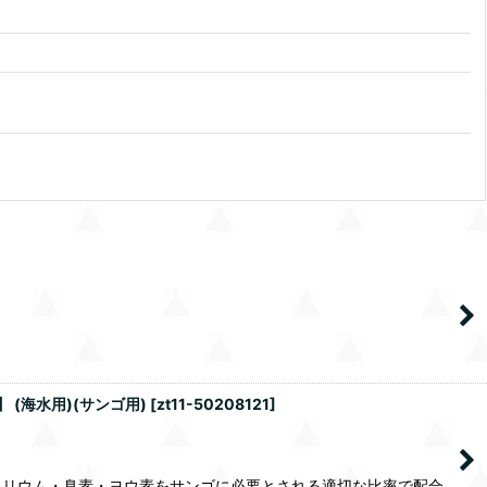
 (海水用)(サンゴ用)
[
zt11-50208121
]
カリウム・臭素・ヨウ素をサンゴに必要とされる適切な比率で配合