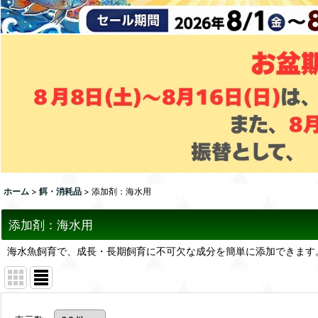
ホーム
>
餌・消耗品
>
添加剤：海水用
添加剤：海水用
海水魚飼育で、成長・長期飼育に不可欠な成分を簡単に添加できます