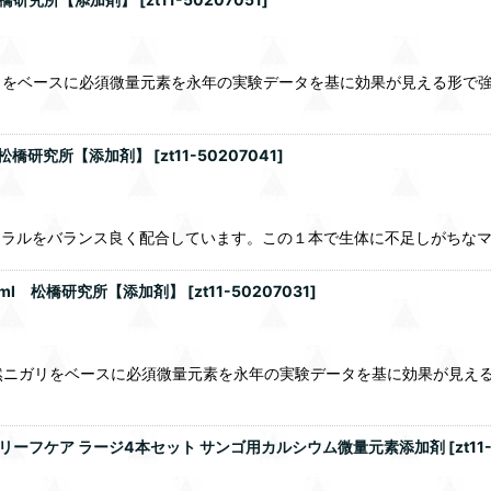
リをベースに必須微量元素を永年の実験データを基に効果が見える形で
l 松橋研究所【添加剤】
[
zt11-50207041
]
ネラルをバランス良く配合しています。この１本で生体に不足しがちな
0ml 松橋研究所【添加剤】
[
zt11-50207031
]
れた天然ニガリをベースに必須微量元素を永年の実験データを基に効果が見
ートリーフケア ラージ4本セット サンゴ用カルシウム微量元素添加剤
[
zt1