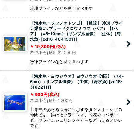
冷凍ブラインなどを良く食べます
【海水魚・タツノオトシゴ】【通販】 冷凍ブライ
ン爆食い♪ブリードクロウミウマ（ペア）【1ペ
ア】（±8-10cm） (サンプル画像）（生体）(海
水魚)
[
zd16-40419011
]
19,800
円
(税込)
希望小売価格
:
22,000
円
冷凍ブラインなど良く食べます
【海水魚・ヨウジウオ】ヨウジウオ【1匹】（±4-
6cm） (サンプル画像）（生体）(海水魚)
[
zd16-
31022111
]
980
円
(税込)
希望小売価格
:
1,200
円
世界中のあらるゆ海に生息するタツノオトシゴの
仲間です。餌は活ブラインや、冷凍のコペポー
ダ、ブラインシュリンプベビーなど与えるといい
です。