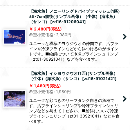
【海水魚】メニーリングドパイプフィッシュ(1匹)
±5-7cm前後(サンプル画像）（生体）(海水魚)
（サンゴ）
[
zd16-91206041
]
2,480
円
(税込)
希望小売価格
:
2,980
円
ユニークな模様のヨウジウオの仲間です。活ブラ
インや冷凍ブラインなどから餌つけるのがポイン
トです。■給餌について冷凍ブラインシュリンプ
（zt01-30921041）などを食べます。
【海水魚】イシヨウジウオ(1匹)(サンプル画像）
（生体）(海水魚)（サンゴ）
[
zd16-91021d21
]
1,480
円
(税込)
希望小売価格
:
1,980
円
ユニークな顔つきのリーフタンク向きの魚種で
す。活ブラインシュリンプや冷凍ブラインシュリ
ンプなどを与えてください。■給餌について冷凍
ブラインシュリンプ（zt01-30921041）などを食
べます。