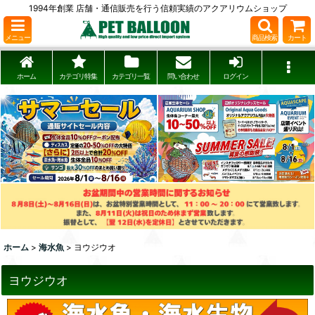
1994年創業 店舗・通信販売を行う信頼実績のアクアリウムショップ
メニュー
商品検索
カート
ホーム
カテゴリ特集
カテゴリ一覧
問い合わせ
ログイン
ホーム
>
海水魚
>
ヨウジウオ
ヨウジウオ