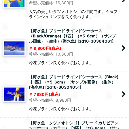
希望小売価格
:
16,800
円
人気の美しいタツノオトシゴの仲間です。冷凍ブ
ラインシュリンプを良く食べます。
【海水魚】ブリード ラインドシーホース
（Black/Orange)【1匹】（±5-6cm）（サンプ
ル画像）（生体）(海水魚)
[
zd16-30304061
]
9,800
円
(税込)
希望小売価格
:
10,800
円
冷凍ブライン良く食べております。
【海水魚】ブリード ラインドシーホース（Black)
【1匹】（±5-6cm）（サンプル画像）（生体）
(海水魚)
[
zd16-30304051
]
7,980
円
(税込)
希望小売価格
:
8,980
円
冷凍ブライン良く食べております。
【海水魚・タツノオトシゴ】ブリード カリビアン
シーホース（カラー）【1匹】（±6-8cm）（サン