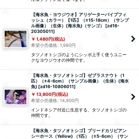
【海水魚・ヨウジウオ】アリゲーターパイプフィ
ッシュ（カラー）【1匹】（±15-18cm）（サンプ
ル画像）（生体）(海水魚)（サンゴ）
[
zd16-
20305011
]
1,480
円
(税込)
希望小売価格
:
1,980
円
タツノオトシゴのようにシッポ上手く使うユニー
クなヨウジウオの仲間です。
【海水魚・タツノオトシゴ】ゼブラスナウト（1
匹）（±4-6cm）（サンプル画像）（生体）(海水
魚)
[
zd16-10806011
]
13,800
円
(税込)
希望小売価格
:
14,800
円
インドネシア付近に生息する、タツノオトシゴの
仲間です。
【海水魚・タツノオトシゴ】ブリードカリビアン
シーホース（Yellow) （1匹）（±5-6cm）（サン