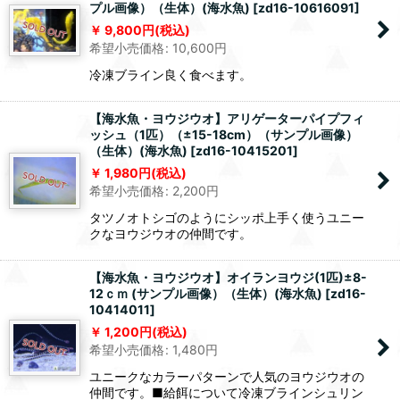
プル画像）（生体）(海水魚)
[
zd16-10616091
]
9,800
円
(税込)
希望小売価格
:
10,600
円
冷凍ブライン良く食べます。
【海水魚・ヨウジウオ】アリゲーターパイプフィ
ッシュ（1匹）（±15-18cm）（サンプル画像）
（生体）(海水魚)
[
zd16-10415201
]
1,980
円
(税込)
希望小売価格
:
2,200
円
タツノオトシゴのようにシッポ上手く使うユニー
クなヨウジウオの仲間です。
【海水魚・ヨウジウオ】オイランヨウジ(1匹)±8-
12ｃｍ (サンプル画像）（生体）(海水魚)
[
zd16-
10414011
]
1,200
円
(税込)
希望小売価格
:
1,480
円
ユニークなカラーパターンで人気のヨウジウオの
仲間です。■給餌について冷凍ブラインシュリン