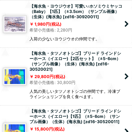
【海水魚・ヨウジウオ】可愛い♪ホソミウミヤッコ
（Baby）【1匹】（±3.5cm）（サンプル画像）
（生体）(海水魚)
[
zd16-30920011
]
1,980
円
(税込)
希望小売価格
:
2,280
円
入荷の少ないヨウジウオの仲間です。
【海水魚・タツノオトシゴ】ブリード ラインドシ
ーホース（イエロー)【2匹セット】（±5-6cm）
（サンプル画像）（生体）(海水魚)
[
zd16-
30520021
]
29,800
円
(税込)
希望小売価格
:
30,800
円
人気の美しいタツノオトシゴの仲間です。冷凍ブ
ラインシュリンプを良く食べます。
【海水魚・タツノオトシゴ】ブリード ラインドシ
ーホース（イエロー)【1匹】（±5-6cm）（サン
プル画像）（生体）(海水魚)
[
zd16-30520011
]
15,800
円
(税込)