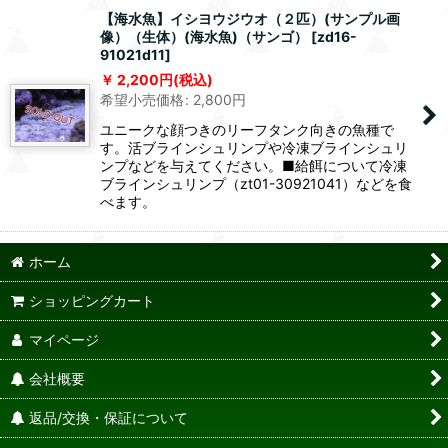
【海水魚】イシヨウジウオ（２匹）(サンプル画
像）（生体）(海水魚)（サンゴ）
[
zd16-
91021d11
]
2,200
円
(税込)
希望小売価格
:
2,800
円
ユニークな顔つきのリーフタンク向きの魚種で
す。活ブラインシュリンプや冷凍ブラインシュリ
ンプなどを与えてください。■給餌について冷凍
ブラインシュリンプ（zt01-30921041）などを食
べます。
ホーム
ショッピングカート
マイページ
会社概要
返品/交換・保証について