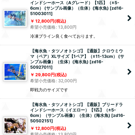
インドシーホース（Aグレード）【1匹】（±5-
6cm） (サンプル画像）（生体）(海水魚)
[
zd16-
51003011
]
12,800
円
(税込)
希望小売価格
:
13,800
円
冷凍ブライン良く食べております。
【海水魚・タツノオトシゴ】【通販】クロウミウ
マ（ペア）XLサイズ【1ペア】（±11-13cm） (サ
ンプル画像）（生体）(海水魚)
[
zd16-
50927011
]
29,800
円
(税込)
希望小売価格
:
32,000
円
即戦力のサイズです
【海水魚・タツノオトシゴ】【通販】ブリードラ
インドシーホース（イエロー）【1匹】（±5-
6cm）（サンプル画像）（生体）(海水魚)
[
zd16-
50502151
]
12,800
円
(税込)
希望小売価格
:
13,800
円