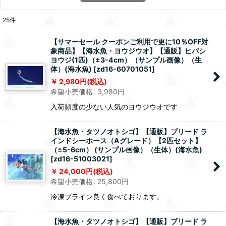
25
件
【サマーセール クーポンご利用で更に10％OFF対
象商品】【海水魚・ヨウジウオ】【通販】ヒバシ
ヨウジ(1匹)（±3-4cm）（サンプル画像）（生
体）(海水魚)
[
zd16-60701051
]
2,980
円
(税込)
希望小売価格
:
3,980
円
入荷頻度の少ない人気のヨウジウオです
【海水魚・タツノオトシゴ】【通販】ブリード ラ
インドシーホース（Aグレード）【2匹セット】
（±5-6cm） (サンプル画像）（生体）(海水魚)
[
zd16-51003021
]
24,000
円
(税込)
希望小売価格
:
25,800
円
冷凍ブライン良く食べております。
【海水魚・タツノオトシゴ】【通販】ブリード ラ