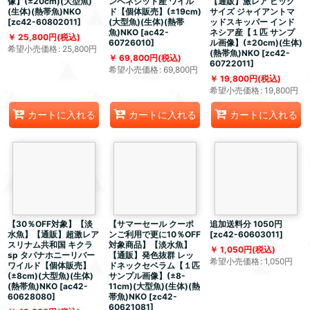
像】(±20cm)(大型魚)
ンベネジット産 ワイル
【通販】激レア ビッグ
(生体)(熱帯魚)NKO
ド【個体販売】(±19cm)
サイズ ジャイアントマ
[
zc42-60802011
]
(大型魚)(生体)(熱帯
ッドスキッパー インド
魚)NKO
[
ac42-
ネシア産【１匹 サンプ
25,800
円
(税込)
60726010
]
ル画像】(±20cm)(生体)
希望小売価格
:
25,800
円
(熱帯魚)NKO
[
zc42-
69,800
円
(税込)
60722011
]
希望小売価格
:
69,800
円
19,800
円
(税込)
希望小売価格
:
19,800
円
カートに入れる
カートに入れる
カートに入れる
【30％OFF対象】【淡
【サマーセール クーポ
追加送料分 1050円
水魚】【通販】超激レア
ンご利用で更に10％OFF
[
zc42-60603011
]
スリナム共和国 キクラ
対象商品】【淡水魚】
1,050
円
(税込)
sp タパナホニーリバー
【通販】発色抜群 レッ
希望小売価格
:
1,050
円
ワイルド【個体販売】
ドネックセベラム【１匹
(±8cm)(大型魚)(生体)
サンプル画像】(±8-
(熱帯魚)NKO
[
ac42-
11cm)(大型魚)(生体)(熱
60628080
]
帯魚)NKO
[
zc42-
60621081
]