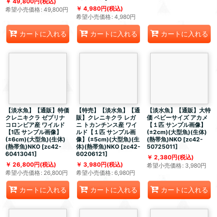
49,800
円
(税込)
4,980
円
(税込)
希望小売価格
:
49,800
円
希望小売価格
:
4,980
円
カートに入れる
カートに入れる
カートに入れる
【淡水魚】【通販】特価
【特売】【淡水魚】【通
【淡水魚】【通販】大特
クレニキクラ ゼブリナ
販】クレニキクラ レガ
価 ベビーサイズ アカメ
コロンビア産 ワイルド
ニ トカンチンス産 ワイ
【１匹 サンプル画像】
【1匹 サンプル画像】
ルド【１匹 サンプル画
(±2cm)(大型魚)(生体)
(±6cm)(大型魚)(生体)
像】(±5cm)(大型魚)(生
(熱帯魚)NKO
[
zc42-
(熱帯魚)NKO
[
zc42-
体)(熱帯魚)NKO
[
zc42-
50725011
]
60413041
]
60206121
]
2,380
円
(税込)
26,800
円
(税込)
3,980
円
(税込)
希望小売価格
:
3,980
円
希望小売価格
:
26,800
円
希望小売価格
:
6,980
円
カートに入れる
カートに入れる
カートに入れる