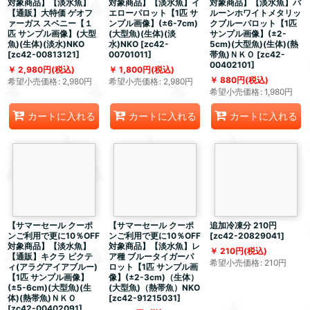
対象商品】【淡水魚】
対象商品】【淡水魚】イ
対象商品】【淡水魚】バ
【通販】大特価 ゲオフ
エローパロット【1匹 サ
ルーンホワイトメタリッ
ァーガス スベニー【１
ンプル画像】(±6-7cm)
クブルーパロット【1匹
匹 サンプル画像】(大型
(大型魚)(生体)(淡
サンプル画像】(±2-
魚)(生体)(淡水)NKO
水)NKO
[
zc42-
5cm)(大型魚)(生体)(熱
[
zc42-00813121
]
00701011
]
帯魚)ＮＫＯ
[
zc42-
00402101
]
2,980
円
(税込)
1,800
円
(税込)
880
円
(税込)
希望小売価格
:
2,980
円
希望小売価格
:
2,980
円
希望小売価格
:
1,980
円
カートに入れる
カートに入れる
カートに入れる
【サマーセール クーポ
【サマーセール クーポ
追加冷凍分 210円
ンご利用で更に10％OFF
ンご利用で更に10％OFF
[
zc42-20829041
]
対象商品】【淡水魚】
対象商品】【淡水魚】レ
210
円
(税込)
【通販】キクラ ピクテ
ア種 ブルータイガーパ
希望小売価格
:
210
円
ィ(アラグアイアブルー)
ロット【1匹 サンプル画
【1匹 サンプル画像】
像】(±2-3cm)（生体）
(±5-6cm)(大型魚)(生
(大型魚)（熱帯魚）NKO
体)(熱帯魚)ＮＫＯ
[
zc42-91215031
]
[
zc42-00402091
]