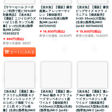
【サマーセール クーポ
【淡水魚】【通販】爆安
【淡水魚】【通販】爆安
ンご利用で更に10％OFF
超激レア レッサーサイ
ビッグサイズ キクラ メ
対象商品】【淡水魚】
レン【個体販売】
ラニアエ【個体販売】
【通販】ニジイロボウズ
(±34cm)(生体)(熱帯
(±30-35cm)(大型魚)
ハゼ【１匹 サンプル画
魚)NK
[
ac42-
(生体)(熱帯魚)NKO
像】(ハゼ)(生体)(熱帯
60725010
]
[
ac42-60704020
]
魚)NK
[
zf42-
19,800
円
(税込)
19,800
円
(税込)
10303021
]
希望小売価格
:
39,800
円
希望小売価格
:
19,800
円
880
円
(税込)
希望小売価格
:
880
円
カートに入れる
【淡水魚】【通販】激レ
【淡水魚】【通販】激レ
【淡水魚】【通販】激レ
ア スリナム共和国 キク
ア No2 極赤 キクラ フォ
ア No1 極赤 キクラ フォ
ラ テメンシス レイク ブ
ーゴ サンベネジット産
ーゴ サンベネジット産
ロコポンド湖産 ワイル
ワイルド【個体販売】
ワイルド【個体販売】
ド【１匹 サンプル画
(±20cm)(大型魚)(生体)
(±20cm)(大型魚)(生体)
像】(生体)(熱帯魚)NKO
(熱帯魚)NKＯ
[
ac42-
(熱帯魚)NKＯ
[
ac42-