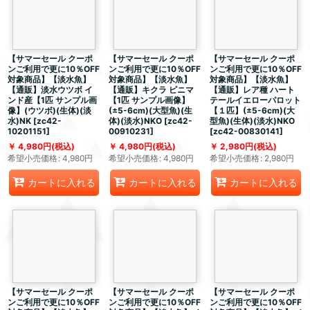
【サマーセール クーポ
【サマーセール クーポ
【サマーセール クーポ
ンご利用で更に10％OFF
ンご利用で更に10％OFF
ンご利用で更に10％OFF
対象商品】【淡水魚】
対象商品】【淡水魚】
対象商品】【淡水魚】
【通販】淡水ウツボ イ
【通販】キクラ ピニマ
【通販】レア種 ハート
ンド産【1匹 サンプル画
【1匹 サンプル画像】
テールイエローパロット
像】(ウツボ)(生体)(淡
(±5-6cm)(大型魚)(生
【１匹】(±5-6cm)(大
水)NK
[
zc42-
体)(淡水)NKO
[
zc42-
型魚)(生体)(淡水)NKO
10201151
]
00910231
]
[
zc42-00830141
]
4,980
円
(税込)
4,980
円
(税込)
2,980
円
(税込)
希望小売価格
:
4,980
円
希望小売価格
:
4,980
円
希望小売価格
:
2,980
円
カートに入れる
カートに入れる
カートに入れる
【サマーセール クーポ
【サマーセール クーポ
【サマーセール クーポ
ンご利用で更に10％OFF
ンご利用で更に10％OFF
ンご利用で更に10％OFF