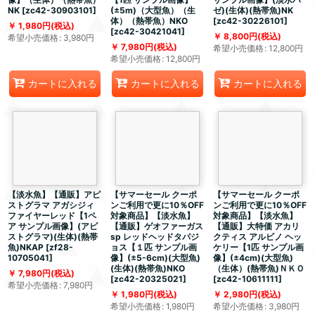
NK
[
zc42-30903101
]
(±5m)（大型魚）（生
ゼ)(生体)(熱帯魚)NK
体）（熱帯魚）NKO
[
zc42-30226101
]
1,980
円
(税込)
[
zc42-30421041
]
8,800
円
(税込)
希望小売価格
:
3,980
円
7,980
円
(税込)
希望小売価格
:
12,800
円
希望小売価格
:
12,800
円
カートに入れる
カートに入れる
カートに入れる
【淡水魚】【通販】アピ
【サマーセール クーポ
【サマーセール クーポ
ストグラマ アガシジィ
ンご利用で更に10％OFF
ンご利用で更に10％OFF
ファイヤーレッド【1ペ
対象商品】【淡水魚】
対象商品】【淡水魚】
ア サンプル画像】(アピ
【通販】ゲオファーガス
【通販】大特価 アカリ
ストグラマ)(生体)(熱帯
sp レッドヘッドタパジ
クティス アルビノ ヘッ
魚)NKAP
[
zf28-
ョス【１匹 サンプル画
ケリー【1匹 サンプル画
10705041
]
像】(±5-6cm)(大型魚)
像】(±4cm)(大型魚)
(生体)(熱帯魚)NKO
（生体）(熱帯魚)ＮＫＯ
7,980
円
(税込)
[
zc42-20325021
]
[
zc42-10611111
]
希望小売価格
:
7,980
円
1,980
円
(税込)
2,980
円
(税込)
希望小売価格
:
1,980
円
希望小売価格
:
3,980
円