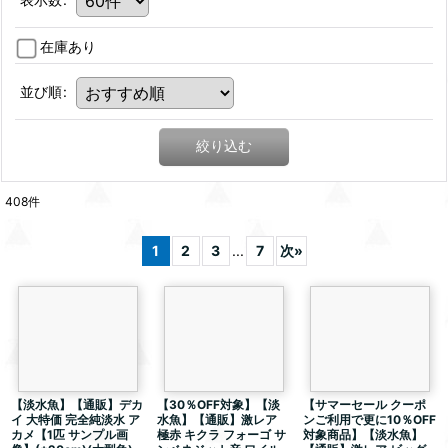
在庫あり
並び順
:
絞り込む
408
件
1
2
3
...
7
次
»
【淡水魚】【通販】デカ
【30％OFF対象】【淡
【サマーセール クーポ
イ 大特価 完全純淡水 ア
水魚】【通販】激レア
ンご利用で更に10％OFF
カメ【1匹 サンプル画
極赤 キクラ フォーゴ サ
対象商品】【淡水魚】