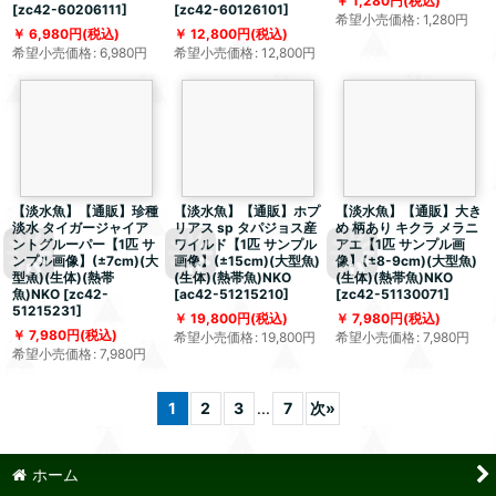
1,280
円
(税込)
[
zc42-60206111
]
[
zc42-60126101
]
希望小売価格
:
1,280
円
6,980
円
(税込)
12,800
円
(税込)
希望小売価格
:
6,980
円
希望小売価格
:
12,800
円
【淡水魚】【通販】珍種
【淡水魚】【通販】ホプ
【淡水魚】【通販】大き
淡水 タイガージャイア
リアス sp タパジョス産
め 柄あり キクラ メラニ
ントグルーパー【1匹 サ
ワイルド【1匹 サンプル
アエ【1匹 サンプル画
ンプル画像】(±7cm)(大
画像】(±15cm)(大型魚)
像】(±8-9cm)(大型魚)
型魚)(生体)(熱帯
(生体)(熱帯魚)NKO
(生体)(熱帯魚)NKO
魚)NKO
[
zc42-
[
ac42-51215210
]
[
zc42-51130071
]
51215231
]
19,800
円
(税込)
7,980
円
(税込)
7,980
円
(税込)
希望小売価格
:
19,800
円
希望小売価格
:
7,980
円
希望小売価格
:
7,980
円
1
2
3
...
7
次
»
ホーム