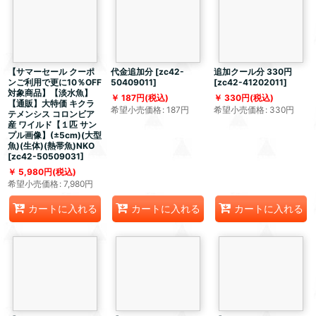
【サマーセール クーポ
代金追加分
[
zc42-
追加クール分 330円
ンご利用で更に10％OFF
50409011
]
[
zc42-41202011
]
対象商品】【淡水魚】
187
円
(税込)
330
円
(税込)
【通販】大特価 キクラ
希望小売価格
:
187
円
希望小売価格
:
330
円
テメンシス コロンビア
産 ワイルド【１匹 サン
プル画像】(±5cm)(大型
魚)(生体)(熱帯魚)NKO
[
zc42-50509031
]
5,980
円
(税込)
希望小売価格
:
7,980
円
カートに入れる
カートに入れる
カートに入れる