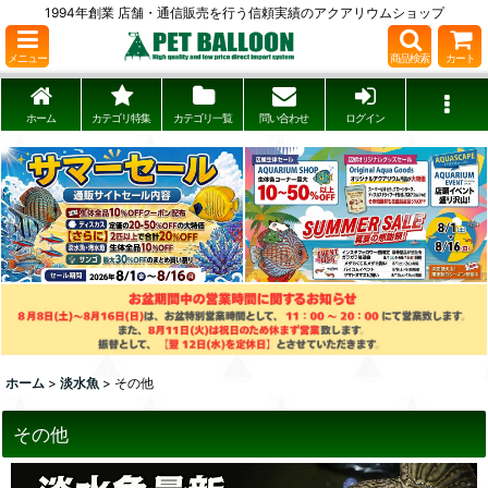
1994年創業 店舗・通信販売を行う信頼実績のアクアリウムショップ
メニュー
商品検索
カート
ホーム
カテゴリ特集
カテゴリ一覧
問い合わせ
ログイン
ホーム
>
淡水魚
>
その他
その他