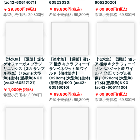
[
zc42-60614071
]
60523030
]
60523020
]
29,800
円
(税込)
69,800
円
(税込)
69,800
円
(税込)
希望小売価格
:
29,800
円
希望小売価格
:
69,800
円
希望小売価格
:
69,800
円
【淡水魚】【通販】爆安
【淡水魚】【通販】激レ
【淡水魚】【通販】激レ
ゲオファーガス ブラジ
ア 極赤 キクラ フォーゴ
ア 極赤 キクラ フォーゴ
リエンシス【3匹 サンプ
サンベネジット産 ワイ
サンベネジット産 ワイ
ル画像】(±5cm)(大型
ルド【個体販売】
ルド【1匹 サンプル画
魚)(生体)(熱帯魚)NKＯ
(±20cm)(大型魚)(生体)
像】(±20cm)(大型魚)
[
zc42-60517121
]
(熱帯魚)NKＯ
[
ac42-
(生体)(熱帯魚)NKＯ
60516010
]
[
ac42-60511100
]
1,000
円
(税込)
69,800
円
(税込)
69,800
円
(税込)
希望小売価格
:
3,980
円
希望小売価格
:
69,800
円
希望小売価格
:
69,800
円