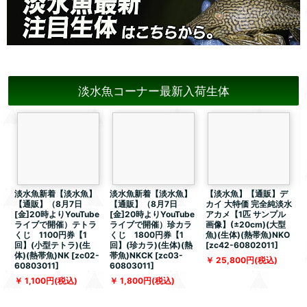
淡水魚コーナー最新入荷生体
淡水魚新着【淡水魚】
淡水魚新着【淡水魚】
【淡水魚】【通販】デ
【通販】（8月7日
【通販】（8月7日
カイ 大特価 完全純淡水
[金]20時よりYouTube
[金]20時よりYouTube
アカメ【1匹 サンプル
ライブで開催）テトラ
ライブで開催）珍カラ
画像】(±20cm)(大型
像
くじ 1100円券【1
くじ 1800円券【1
魚)(生体)(熱帯魚)NKO
(
回】(小型テトラ)(生
回】(珍カラ)(生体)(熱
[
zc42-60802011
]
[
体)(熱帯魚)NK
[
zc02-
帯魚)NKCK
[
zc03-
25,800
円
(税込)
60803011
]
60803011
]
1,100
円
(税込)
1,800
円
(税込)