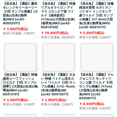
【淡水魚】【通販】爆安
【淡水魚】【通販】特価
【淡水魚】【通販】珍種
オレンジキリーホーリー
リアルタライロン アイ
純淡水管理 カガミテン
【1匹 サンプル画像】(大
マラ コロンビア産 ワイ
ジクダイ インドネシア
型魚)(生体)(熱帯
ルド【個体販売】
産ワイルド【1匹 サンプ
魚)NKO
[
zc42-
(±13cm)(大型魚)(生体)
ル画像】(±7-8cm)大型
60502011
]
(熱帯魚)NKO
[
ac42-
魚(生体)(熱帯魚)NKO
60413150
]
[
zc42-60413111
]
3,980
円
(税込)
59,800
円
(税込)
5,980
円
(税込)
希望小売価格
:
7,980
円
希望小売価格
:
98,000
円
希望小売価格
:
5,980
円
【淡水魚】【通販】特価
【淡水魚】【通販】大き
【淡水魚】【通販】マル
南米リーフフィッシュ
い 特価 ベトナム淡水カ
クセニウス モンティリ
ワイルド【1匹 サンプル
レイ ワイルド【1匹 サン
コンゴ産 ワイルド【1匹
画像】(大型魚)(生体)(熱
プル画像】(±13-15cm)
サンプル画像】(±7cm)
帯魚)NKO
[
zc42-
(生体)(熱帯魚)NK
(大型魚)(生体)(熱帯
60413101
]
[
zc42-60413071
]
魚)NKO
[
zc42-
60308171
]
3,980
円
(税込)
2,980
円
(税込)
8,800
円
(税込)
希望小売価格
:
3,980
円
希望小売価格
:
2,980
円
希望小売価格
:
8,800
円