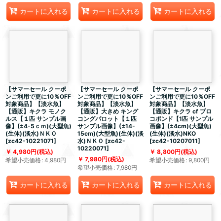
カートに入れる
カートに入れる
カートに入れる
【サマーセール クーポ
【サマーセール クーポ
【サマーセール クーポ
ンご利用で更に10％OFF
ンご利用で更に10％OFF
ンご利用で更に10％OFF
対象商品】【淡水魚】
対象商品】【淡水魚】
対象商品】【淡水魚】
【通販】キクラ モノク
【通販】大きめ キング
【通販】キクラ cf ブロ
ルス【１匹 サンプル画
コングパロット【１匹
コポンド【1匹 サンプル
像】(±4-5ｃｍ)(大型魚)
サンプル画像】(±14-
画像】(±4cm)(大型魚)
(生体)(淡水)ＮＫＯ
15cm)(大型魚)(生体)(淡
(生体)(淡水)NKO
[
zc42-10221071
]
水)ＮＫＯ
[
zc42-
[
zc42-10207011
]
10220071
]
4,980
円
(税込)
8,800
円
(税込)
7,980
円
(税込)
希望小売価格
:
4,980
円
希望小売価格
:
9,800
円
希望小売価格
:
7,980
円
カートに入れる
カートに入れる
カートに入れる