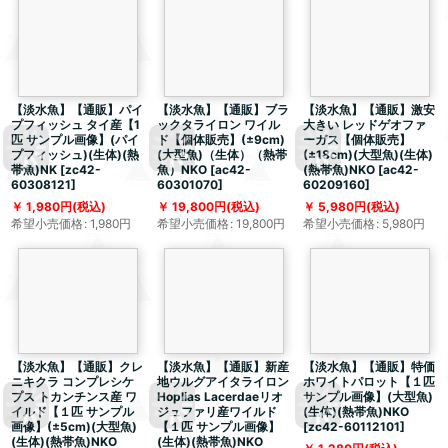
【淡水魚】【通販】パイ
【淡水魚】【通販】ブラ
【淡水魚】【通販】激安
プフィッシュ タイ産【1
ックタライロン ワイル
大きい レッドゲオファ
匹 サンプル画像】(パイ
ド【個体販売】(±9cm)
ーガス【個体販売】
プフィッシュ)(生体)(熱
(大型魚)（生体）（熱帯
(±18cm)(大型魚)(生体)
帯魚)NK
[
zc42-
魚）NKO
[
ac42-
(熱帯魚)NKO
[
ac42-
60308121
]
60301070
]
60209160
]
1,980
円
(税込)
19,800
円
(税込)
5,980
円
(税込)
希望小売価格
:
1,980
円
希望小売価格
:
19,800
円
希望小売価格
:
5,980
円
【淡水魚】【通販】クレ
【淡水魚】【通販】新産
【淡水魚】【通販】特価
ニキクラ コンプレシケ
地ウルグアイタライロン
ホワイトパロット【１匹
プス トカンチンス産 ワ
Hoplias Lacerdaeリオ
サンプル画像】(大型魚)
イルド【１匹 サンプル
ジュファリ産ワイルド
(生体)(熱帯魚)NKO
画像】(±5cm)(大型魚)
【１匹 サンプル画像】
[
zc42-60112101
]
(生体)(熱帯魚)NKO
(生体)(熱帯魚)NKO