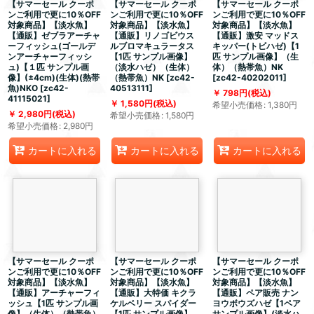
【サマーセール クーポ
【サマーセール クーポ
【サマーセール クーポ
ンご利用で更に10％OFF
ンご利用で更に10％OFF
ンご利用で更に10％OFF
対象商品】【淡水魚】
対象商品】【淡水魚】
対象商品】【淡水魚】
【通販】ゼブラアーチャ
【通販】リノゴビウス
【通販】激安 マッドス
ーフィッシュ(ゴールデ
ルブロマキュラータス
キッパー(トビハゼ)【1
ンアーチャーフィッシ
【1匹 サンプル画像】
匹 サンプル画像】（生
ュ)【１匹 サンプル画
（淡水ハゼ）（生体）
体）（熱帯魚）NK
像】(±4cm)(生体)(熱帯
（熱帯魚）NK
[
zc42-
[
zc42-40202011
]
魚)NKO
[
zc42-
40513111
]
798
円
(税込)
41115021
]
1,580
円
(税込)
希望小売価格
:
1,380
円
2,980
円
(税込)
希望小売価格
:
1,580
円
希望小売価格
:
2,980
円
カートに入れる
カートに入れる
カートに入れる
【サマーセール クーポ
【サマーセール クーポ
【サマーセール クーポ
ンご利用で更に10％OFF
ンご利用で更に10％OFF
ンご利用で更に10％OFF
対象商品】【淡水魚】
対象商品】【淡水魚】
対象商品】【淡水魚】
【通販】アーチャーフィ
【通販】大特価 キクラ
【通販】ペア販売 ナン
ッシュ【1匹 サンプル画
ケルベリー スパイダー
ヨウボウズハゼ【1ペア
像】（生体）（熱帯魚）
【1匹 サンプル画像】
サンプル画像】(淡水ハ