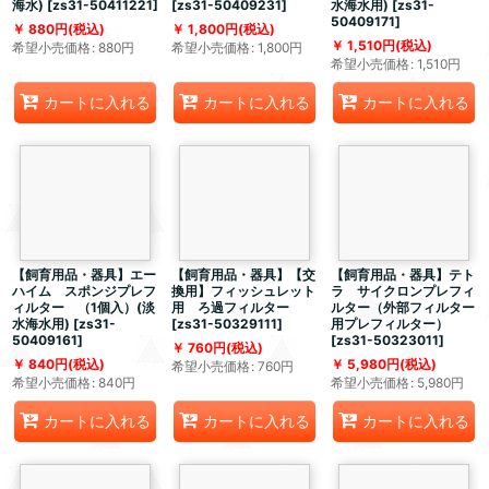
海水)
[
zs31-50411221
]
[
zs31-50409231
]
水海水用)
[
zs31-
50409171
]
880
円
(税込)
1,800
円
(税込)
1,510
円
(税込)
希望小売価格
:
880
円
希望小売価格
:
1,800
円
希望小売価格
:
1,510
円
カートに入れる
カートに入れる
カートに入れる
【飼育用品・器具】エー
【飼育用品・器具】【交
【飼育用品・器具】テト
ハイム スポンジプレフ
換用】フィッシュレット
ラ サイクロンプレフィ
ィルター （1個入）(淡
用 ろ過フィルター
ルター（外部フィルター
水海水用)
[
zs31-
[
zs31-50329111
]
用プレフィルター）
50409161
]
[
zs31-50323011
]
760
円
(税込)
840
円
(税込)
5,980
円
(税込)
希望小売価格
:
760
円
希望小売価格
:
840
円
希望小売価格
:
5,980
円
カートに入れる
カートに入れる
カートに入れる