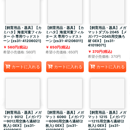
【飼育用品・器具】【カ
【飼育用品・器具】【カ
【飼育用品・器具】メガ
ミハタ】海道河童フィル
ミハタ】海道河童フィル
マットダブル 2045 【メ
ター 小 専用ウッドスト
ター 大 専用ウッドスト
ガパワー2045用交換ろ
ーン
[
zs31-41206021
]
ーン
[
zs31-41206011
]
材 GEX】
[
zs31-
41019071
]
560
円
(税込)
650
円
(税込)
370
円
(税込)
希望小売価格
:
560
円
希望小売価格
:
650
円
希望小売価格
:
370
円
カートに入れる
カートに入れる
カートに入れる
【飼育用品・器具】メガ
【飼育用品・器具】メガ
【飼育用品・器具】メガ
マット 9012 【メガパワ
マット 6090 【メガパワ
マット 1215 【メガパワ
ー9012用交換ろ過材(2
ー6090用交換ろ過材(2
ー1215用交換ろ過材(2
枚入) GEX】
[
zs31-
枚入) GEX】
[
zs31-
枚入) GEX】
[
zs31-
41019061
]
41019051
]
41019041
]