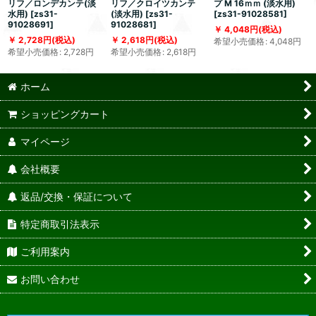
リフ／ロンデカンテ(淡
リフ／クロイツカンテ
プ M 16ｍｍ (淡水用)
水用)
[
zs31-
(淡水用)
[
zs31-
[
zs31-91028581
]
91028691
]
91028681
]
4,048
円
(税込)
2,728
円
(税込)
2,618
円
(税込)
希望小売価格
:
4,048
円
希望小売価格
:
2,728
円
希望小売価格
:
2,618
円
ホーム
ショッピングカート
マイページ
会社概要
返品/交換・保証について
特定商取引法表示
ご利用案内
お問い合わせ