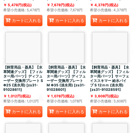
5,478
円
(税込)
7,678
円
(税込)
4,378
円
(税込)
希望小売価格
:
5,478
円
希望小売価格
:
7,678
円
希望小売価格
:
4,378
円
カートに入れる
カートに入れる
カートに入れる
【飼育用品・器具】【水
【飼育用品・器具】【水
【飼育用品・器具】【水
草関連グッズ】【フィル
草関連グッズ】【フィル
草関連グッズ】【フィル
ター用パーツ】ディフュ
ター用パーツ】ディフュ
ター用パーツ】サーフェ
ーザー 交換用プレート S
ーザー 交換用プレート
イススキマー 給水パイ
Φ25 (淡水用)
[
zs31-
M Φ35 (淡水用)
[
zs31-
プ S 12ｍｍ (淡水用)
91028611
]
91028601
]
[
zs31-91028591
]
1,012
円
(税込)
1,078
円
(税込)
3,608
円
(税込)
希望小売価格
:
1,012
円
希望小売価格
:
1,078
円
希望小売価格
:
3,608
円
カートに入れる
カートに入れる
カートに入れる