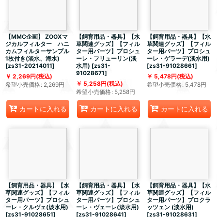
【MMC企画】 ZOOXマ
【飼育用品・器具】【水
【飼育用品・器具】【水
ジカルフィルター ハニ
草関連グッズ】【フィル
草関連グッズ】【フィル
カムフィルターサンプル
ター用パーツ】プロシュ
ター用パーツ】プロシュ
1枚付き(淡水、海水)
ーレ・フリューリン(淡
ーレ・ゲラーデ(淡水用)
[
zs31-20214011
]
水用)
[
zs31-
[
zs31-91028661
]
91028671
]
2,269
円
(税込)
5,478
円
(税込)
5,258
円
(税込)
希望小売価格
:
2,269
円
希望小売価格
:
5,478
円
希望小売価格
:
5,258
円
カートに入れる
カートに入れる
カートに入れる
【飼育用品・器具】【水
【飼育用品・器具】【水
【飼育用品・器具】【水
草関連グッズ】【フィル
草関連グッズ】【フィル
草関連グッズ】【フィル
ター用パーツ】プロシュ
ター用パーツ】プロシュ
ター用パーツ】プロクラ
ーレ・クルヴェ(淡水用)
ーレ・ヴェーレ(淡水用)
ッツェン (淡水用)
[
zs31-91028651
]
[
zs31-91028641
]
[
zs31-91028631
]