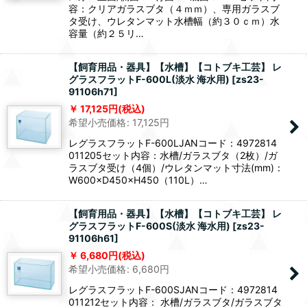
容：クリアガラスブタ（４ｍｍ）、専用ガラスブ
タ受け、ウレタンマット水槽幅（約３０ｃｍ）水
容量（約２５リ…
【飼育用品・器具】【水槽】【コトブキ工芸】 レ
グラスフラットF-600L(淡水 海水用)
[
zs23-
91106h71
]
17,125
円
(税込)
希望小売価格
:
17,125
円
レグラスフラットF-600LJANコード：4972814
011205セット内容：水槽/ガラスブタ（2枚）/ガ
ラスブタ受け（4個）/ウレタンマット寸法(mm)：
W600×D450×H450（110L）…
【飼育用品・器具】【水槽】【コトブキ工芸】 レ
グラスフラットF-600S(淡水 海水用)
[
zs23-
91106h61
]
6,680
円
(税込)
希望小売価格
:
6,680
円
レグラスフラットF-600SJANコード：4972814
011212セット内容： 水槽/ガラスブタ/ガラスブタ