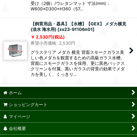
受け（2個）/ウレタンマット 寸法(mm)：
W600×D300×H360（57…
【飼育用品・器具】【水槽】【GEX】 メダカ横見
(淡水 海水用)
[
zs23-91106n01
]
2,530
円
(税込)
希望小売価格
:
2,530
円
グラステリア メダカ 横見 背面スモークガラス美
しい色メダカを観賞するための高級ガラス水槽。
背面にスモークガラスを採用、更に黒色バックス
クリーンを付属。黒いガラスの背景の効果でメダ
カを美しく、くっきり…
ホーム
ショッピングカート
マイページ
会社概要