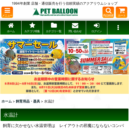
1994年創業 店舗・通信販売を行う信頼実績のアクアリウムショップ
メニュー
商品検索
カート
ホーム
カテゴリ特集
カテゴリ一覧
問い合わせ
ログイン
ホーム
>
飼育用品・器具
>
水温計
水温計
飼育に欠かせない水温管理は レイアウトの邪魔にならないコンパ