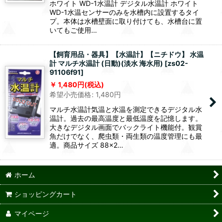
ホワイト WD-1水温計 デジタル水温計 ホワイト
WD-1水温センサーのみを水槽内に設置するタイ
プ。本体は水槽壁面に取り付けても、水槽台に置
いてもご使用…
【飼育用品・器具】【水温計】【ニチドウ】 水温
計 マルチ水温計 (日動)(淡水 海水用)
[
zs02-
91106f91
]
1,480
円
(税込)
希望小売価格
:
1,480
円
マルチ水温計気温と水温を測定できるデジタル水
温計。過去の最高温度と最低温度を記憶します。
大きなデジタル画面でバックライト機能付。観賞
魚だけでなく、爬虫類・両生類の温度管理にも最
適。商品サイズ 88×2…
ホーム
ショッピングカート
マイページ