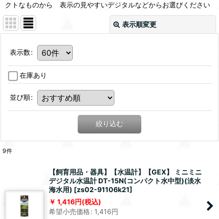
クトなものから 表示の見やすいデジタルなどからお選びください
表示順変更
表示数
:
在庫あり
並び順
:
絞り込む
9
件
【飼育用品・器具】【水温計】【GEX】 ミニミニ
デジタル水温計 DT-15N(コンパクト水中型)(淡水
海水用)
[
zs02-91106k21
]
1,416
円
(税込)
希望小売価格
:
1,416
円