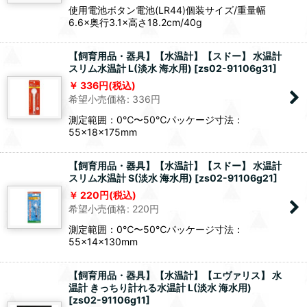
使用電池ボタン電池(LR44)個装サイズ/重量幅
6.6×奥行3.1×高さ18.2cm/40g
【飼育用品・器具】【水温計】【スドー】 水温計
スリム水温計 L(淡水 海水用)
[
zs02-91106g31
]
336
円
(税込)
希望小売価格
:
336
円
測定範囲：0℃〜50℃パッケージ寸法：
55×18×175mm
【飼育用品・器具】【水温計】【スドー】 水温計
スリム水温計 S(淡水 海水用)
[
zs02-91106g21
]
220
円
(税込)
希望小売価格
:
220
円
測定範囲：0℃〜50℃パッケージ寸法：
55×14×130mm
【飼育用品・器具】【水温計】【エヴァリス】 水
温計 きっちり計れる水温計 L(淡水 海水用)
[
zs02-91106g11
]