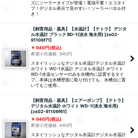
ズにソーラータイプが登場！電池不要！エコタイ
プ！デジタル表示で見やすい！ソーラーパネル付
き！
【飼育用品・器具】【水温計】【テトラ】 デジタ
ル水温計 ブラック BD-1(淡水 海水用)
[
zs02-
91106f71
]
940
円
(税込)
希望小売価格
:
940
円
スタイリッシュなデジタル水温計デジタル水温計
ホワイト WD-1水温計 デジタル水温計 ホワイト
WD-1水温センサーのみを水槽内に設置するタイ
プ。本体は水槽壁面に取り付けても、水槽台に置
いてもご使用…
【飼育用品・器具】【エアーポンプ】【テトラ】
デジタル水温計 ホワイト WD-1(淡水 海水用)
[
zs02-91106f61
]
940
円
(税込)
希望小売価格
:
940
円
スタイリッシュなデジタル水温計デジタル水温計