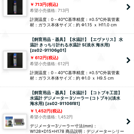
713
円
(税込)
希望小売価格
:
713
円
計測温度：0－40℃基準精度：±0.5℃外装管素
材：ガラス本体サイズ：約 Φ1.15 ｘ H11.0 cm
【飼育用品・器具】【水温計】【エヴァリス】 水
温計 きっちり計れる水温計 S(淡水 海水用)
[
zs02-91106g01
]
612
円
(税込)
希望小売価格
:
612
円
計測温度：0－40℃基準精度：±0.5℃外装管素
材：ガラス本体サイズ：約 Φ1.0 ｘ H9.5 cm
【飼育用品・器具】【水温計】【コトブキ工芸】
水温計 デジメーター 3ソーラー (コトブキ)(淡水
海水用)
[
zs02-91106f81
]
1,452
円
(税込)
希望小売価格
:
1,452
円
デジメーター3ソーラー寸法(mm)：
W128×D15×H178 商品説明：デジメーターシリー