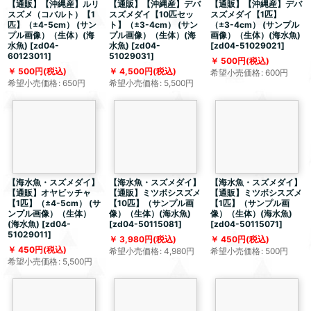
【通販】【沖縄産】ルリ
【通販】【沖縄産】デバ
【通販】【沖縄産】デバ
スズメ（コバルト）【1
スズメダイ【10匹セッ
スズメダイ【1匹】
匹】（±4-5cm） (サン
ト】（±3-4cm） (サン
（±3-4cm） (サンプル
プル画像）（生体）(海
プル画像）（生体）(海
画像）（生体）(海水魚)
水魚)
[
zd04-
水魚)
[
zd04-
[
zd04-51029021
]
60123011
]
51029031
]
500
円
(税込)
500
円
(税込)
4,500
円
(税込)
希望小売価格
:
600
円
希望小売価格
:
650
円
希望小売価格
:
5,500
円
【海水魚・スズメダイ】
【海水魚・スズメダイ】
【海水魚・スズメダイ】
【通販】オヤビッチャ
【通販】ミツボシスズメ
【通販】ミツボシスズメ
【1匹】（±4-5cm） (サ
【10匹】（サンプル画
【1匹】（サンプル画
ンプル画像）（生体）
像）（生体）(海水魚)
像）（生体）(海水魚)
(海水魚)
[
zd04-
[
zd04-50115081
]
[
zd04-50115071
]
51029011
]
3,980
円
(税込)
450
円
(税込)
450
円
(税込)
希望小売価格
:
4,980
円
希望小売価格
:
500
円
希望小売価格
:
5,500
円