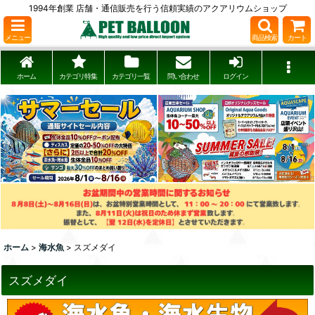
1994年創業 店舗・通信販売を行う信頼実績のアクアリウムショップ
メニュー
商品検索
カート
ホーム
カテゴリ特集
カテゴリ一覧
問い合わせ
ログイン
ホーム
>
海水魚
>
スズメダイ
スズメダイ