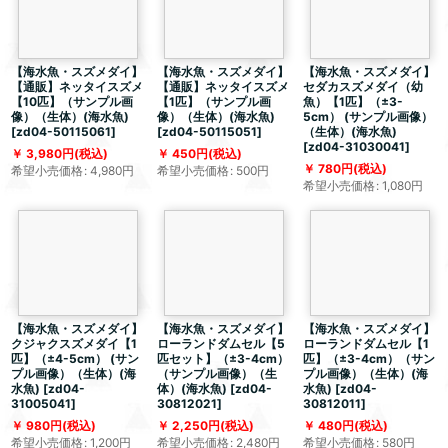
【海水魚・スズメダイ】
【海水魚・スズメダイ】
【海水魚・スズメダイ】
【通販】ネッタイスズメ
【通販】ネッタイスズメ
セダカスズメダイ（幼
【10匹】（サンプル画
【1匹】（サンプル画
魚）【1匹】（±3-
像）（生体）(海水魚)
像）（生体）(海水魚)
5cm） (サンプル画像）
[
zd04-50115061
]
[
zd04-50115051
]
（生体）(海水魚)
[
zd04-31030041
]
3,980
円
(税込)
450
円
(税込)
780
円
(税込)
希望小売価格
:
4,980
円
希望小売価格
:
500
円
希望小売価格
:
1,080
円
【海水魚・スズメダイ】
【海水魚・スズメダイ】
【海水魚・スズメダイ】
クジャクスズメダイ【1
ローランドダムセル【5
ローランドダムセル【1
匹】（±4-5cm） (サン
匹セット】（±3-4cm）
匹】（±3-4cm）（サン
プル画像）（生体）(海
（サンプル画像）（生
プル画像）（生体）(海
水魚)
[
zd04-
体）(海水魚)
[
zd04-
水魚)
[
zd04-
31005041
]
30812021
]
30812011
]
980
円
(税込)
2,250
円
(税込)
480
円
(税込)
希望小売価格
:
1,200
円
希望小売価格
:
2,480
円
希望小売価格
:
580
円