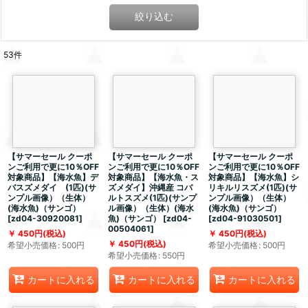
絞り込む
53
件
【サマーセール クーポ
【サマーセール クーポ
【サマーセール クーポ
ンご利用で更に10％OFF
ンご利用で更に10％OFF
ンご利用で更に10％OFF
対象商品】【海水魚】デ
対象商品】【海水魚・ス
対象商品】【海水魚】シ
バスズメダイ (1匹)(サ
ズメダイ】沖縄産 コバ
リキルリスズメ(1匹)(サ
ンプル画像）（生体）
ルトスズメ(1匹)(サンプ
ンプル画像）（生体）
(海水魚)（サンゴ）
ル画像）（生体）(海水
(海水魚)（サンゴ）
[
zd04-30920081
]
魚)（サンゴ）
[
zd04-
[
zd04-91030501
]
00504061
]
450
円
(税込)
450
円
(税込)
450
円
(税込)
希望小売価格
:
500
円
希望小売価格
:
500
円
希望小売価格
:
550
円
カートに入れる
カートに入れる
カートに入れる