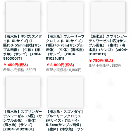
【海水魚】デバスズメダ
【海水魚】ブルーリーフ
【海水魚】スプリンガー
イ(L-XLサイズ) (1
クロミス (L-XLサイズ）
デムワーゼル(1匹)(サン
匹)50-55mm前後(サン
(1匹)±6-7cm(サンプル
プル画像）（生体）(海
プル画像）（生体）(海
画像）（生体）(海水魚)
水魚)（サンゴ）
[
zd04-
水魚)（サンゴ）
[
zd04-
（サンゴ）
[
zd04-
91021b11
]
91030071
]
91021d81
]
780
円
(税込)
450
円
(税込)
8,800
円
(税込)
希望小売価格
:
880
円
希望小売価格
:
550
円
希望小売価格
:
9,800
円
【海水魚】スプリンガー
【海水魚・スズメダイ】
デムワーゼル（5匹）(サ
ブルーリーフクロミス
ンプル画像）（生体）
(Mサイズ）(1匹)±4-
(海水魚)（サンゴ）
5.5cm(サンプル画像）
[
zd04-91021b01
]
（生体）(海水魚)（サン