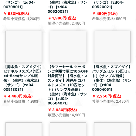
（サンゴ）
[
zd04-
（生体）(海水魚)（サン
（サンゴ）
[
zd04-
00708011
]
ゴ）
[
zd04-
00520021
]
00520031
]
980
円
(税込)
450
円
(税込)
1,980
円
(税込)
希望小売価格
:
1,200
円
希望小売価格
:
550
円
希望小売価格
:
2,480
円
【海水魚・スズメダイ】
【サマーセール クーポ
【海水魚・スズメダイ】
セナキルリスズメ(1匹)
ンご利用で更に10％OFF
バリダムセル（5匹セッ
±4-5cm(サンプル画
対象商品】【海水魚・ス
ト）(サンプル画像）
像）（生体）(海水魚)
ズメダイ】沖縄産 コバ
（生体）(海水魚)（サン
（サンゴ）
[
zd04-
ルトスズメ（10匹セッ
ゴ）
[
zd04-
00513031
]
ト）(サンプル画像）
00504051
]
（生体）(海水魚)（サン
4,480
円
(税込)
2,250
円
(税込)
ゴ）
[
zd04-
希望小売価格
:
4,980
円
希望小売価格
:
2,480
円
00504071
]
3,980
円
(税込)
希望小売価格
:
4,980
円