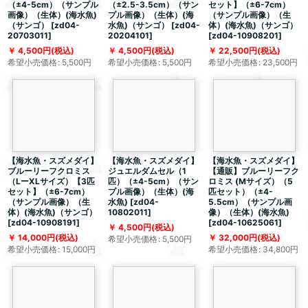
（±4-5cm）（サンプル
（±2.5-3.5cm）（サン
セット】（±6-7cm）
画像）（生体）(海水魚)
プル画像）（生体）(海
（サンプル画像）（生
（サンゴ）
[
zd04-
水魚)（サンゴ）
[
zd04-
体）(海水魚)（サンゴ）
20703011
]
20204101
]
[
zd04-10908201
]
4,500
円
(税込)
4,500
円
(税込)
22,500
円
(税込)
希望小売価格
:
5,500
円
希望小売価格
:
5,500
円
希望小売価格
:
23,500
円
【海水魚・スズメダイ】
【海水魚・スズメダイ】
【海水魚・スズメダイ】
ブルーリーフクロミス
ジュエルダムセル（1
【通販】ブルーリーフク
（LーXLサイズ）【3匹
匹）（±4-5cm）（サン
ロミス (Mサイズ）（5
セット】（±6-7cm）
プル画像）（生体）(海
匹セット）（±4-
（サンプル画像）（生
水魚)
[
zd04-
5.5cm）（サンプル画
体）(海水魚)（サンゴ）
10802011
]
像）（生体）(海水魚)
[
zd04-10908191
]
[
zd04-10625061
]
4,500
円
(税込)
14,000
円
(税込)
32,000
円
(税込)
希望小売価格
:
5,500
円
希望小売価格
:
15,000
円
希望小売価格
:
34,800
円