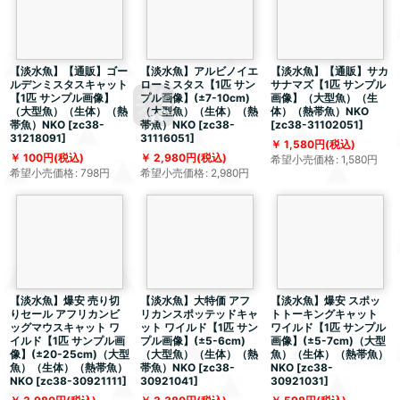
【淡水魚】【通販】ゴー
【淡水魚】アルビノイエ
【淡水魚】【通販】サカ
ルデンミスタスキャット
ローミスタス【1匹 サン
サナマズ【1匹 サンプル
【1匹 サンプル画像】
プル画像】(±7-10cm)
画像】（大型魚）（生
（大型魚）（生体）（熱
（大型魚）（生体）（熱
体）（熱帯魚）NKO
帯魚）NKO
[
zc38-
帯魚）NKO
[
zc38-
[
zc38-31102051
]
31218091
]
31116051
]
1,580
円
(税込)
100
円
(税込)
2,980
円
(税込)
希望小売価格
:
1,580
円
希望小売価格
:
798
円
希望小売価格
:
2,980
円
【淡水魚】爆安 売り切
【淡水魚】大特価 アフ
【淡水魚】爆安 スポッ
りセール アフリカンビ
リカンスポッテッドキャ
トトーキングキャット
ッグマウスキャット ワ
ット ワイルド【1匹 サン
ワイルド【1匹 サンプル
イルド【1匹 サンプル画
プル画像】(±5-6cm)
画像】(±5-7cm)（大型
像】(±20-25cm)（大型
（大型魚）（生体）（熱
魚）（生体）（熱帯魚）
魚）（生体）（熱帯魚）
帯魚）NKO
[
zc38-
NKO
[
zc38-
NKO
[
zc38-30921111
]
30921041
]
30921031
]