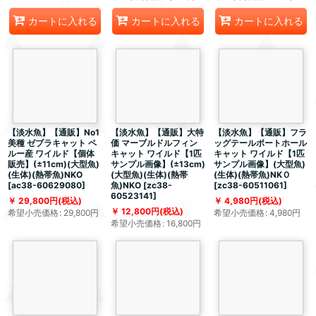
カートに入れる
カートに入れる
カートに入れる
【淡水魚】【通販】No1
【淡水魚】【通販】大特
【淡水魚】【通販】フラ
美種 ゼブラキャット ペ
価 マーブルドルフィン
ッグテールポートホール
ルー産 ワイルド【個体
キャット ワイルド【1匹
キャット ワイルド【1匹
販売】(±11cm)(大型魚)
サンプル画像】(±13cm)
サンプル画像】(大型魚)
(生体)(熱帯魚)NKO
(大型魚)(生体)(熱帯
(生体)(熱帯魚)NKＯ
[
ac38-60629080
]
魚)NKO
[
zc38-
[
zc38-60511061
]
60523141
]
29,800
円
(税込)
4,980
円
(税込)
12,800
円
(税込)
希望小売価格
:
29,800
円
希望小売価格
:
4,980
円
希望小売価格
:
16,800
円