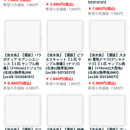
50313131
]
3,980
円
(税込)
希望小売価格
:
7,980
円
7,980
円
(税込)
希望小売価格
:
7,980
円
希望小売価格
:
7,980
円
【淡水魚】【通販】パラ
【淡水魚】【通販】ピク
【淡水魚】【通販】大き
ボティア キアンシエン
タスキャット【１匹 サ
め 電気ナマズ(デンキナ
シス【１匹 サンプル画
ンプル画像】(ナマズ)
マズ)【１匹 サンプル画
像】(±10cm)(ドジョウ)
(生体)(熱帯魚)NK
像】(±15cm)(大型魚)
(生体)(熱帯魚)NK
[
zc38-50130111
]
(生体)(熱帯魚)NKO
[
zc38-50308161
]
[
zc38-50130071
]
1,980
円
(税込)
6,980
円
(税込)
5,980
円
(税込)
希望小売価格
:
1,980
円
希望小売価格
:
6,980
円
希望小売価格
:
7,980
円
【淡水魚】【通販】ヨロ
【淡水魚】【通販】特価
【淡水魚】【通販】アン