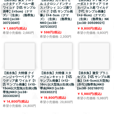
ックタティア ペルー産
ル ミクロシノドンティ
ーダストタティア リオ
ワイルド【1匹 サンプル
ス バテシィ コンゴ産ワ
タパジョス産 ワイルド
画像】(±5cm)（ナマ
イルド【1匹 サンプル画
【1匹 サンプル画像】
ズ）（生体）（熱帯魚）
像】(±4-5cm（ナマ
(±5-6cm)（ナマズ）
NKO
[
zc38-
ズ）（生体）（熱帯魚）
（生体）（熱帯魚）NK
30723041
]
NKO
[
zc38-
[
zc38-30509021
]
30723031
]
1,680
円
(税込)
9,800
円
(税込)
598
円
(税込)
希望小売価格
:
2,680
円
希望小売価格
:
9,800
円
希望小売価格
:
2,300
円
【淡水魚】大特価 クイ
【淡水魚】大特価 スタ
【淡水魚】激安 プラニ
ーンジャウーペドラ ア
ージョンキャット【1匹
セプス【1匹 サンプル画
ウディア産 ワイルド【1
サンプル画像】(±12-
像】(±4-5cm)(大型魚)
匹 サンプル画像】(±10-
16cm)(大型魚)(生体)(熱
(生体)(熱帯魚)NKO
13cm)(大型魚)(生体)(熱
帯魚)NKO
[
zc38-
[
zc38-30218011
]
帯魚)NKO
[
zc38-
30330221
]
5,980
円
(税込)
30330281
]
19,800
円
(税込)
希望小売価格
:
5,980
円
14,800
円
(税込)
希望小売価格
:
29,800
円
希望小売価格
:
24,800
円