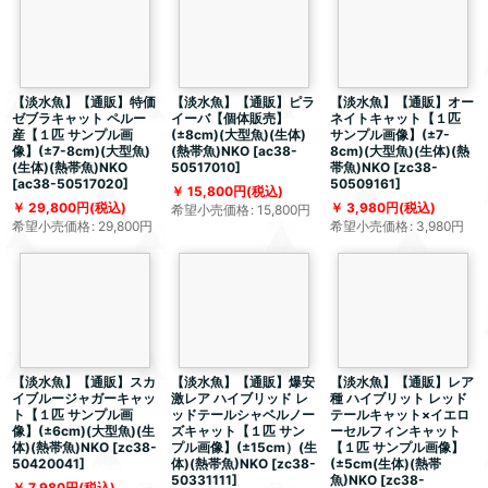
【淡水魚】【通販】特価
【淡水魚】【通販】ピラ
【淡水魚】【通販】オー
ゼブラキャット ペルー
イーバ【個体販売】
ネイトキャット【１匹
産【１匹 サンプル画
(±8cm)(大型魚)(生体)
サンプル画像】(±7-
像】(±7-8cm)(大型魚)
(熱帯魚)NKO
[
ac38-
8cm)(大型魚)(生体)(熱
(生体)(熱帯魚)NKO
50517010
]
帯魚)NKO
[
zc38-
[
ac38-50517020
]
50509161
]
15,800
円
(税込)
29,800
円
(税込)
3,980
円
(税込)
希望小売価格
:
15,800
円
希望小売価格
:
29,800
円
希望小売価格
:
3,980
円
【淡水魚】【通販】スカ
【淡水魚】【通販】爆安
【淡水魚】【通販】レア
イブルージャガーキャッ
激レア ハイブリッド レ
種 ハイブリット レッド
ト【１匹 サンプル画
ッドテールシャベルノー
テールキャット×イエロ
像】(±6cm)(大型魚)(生
ズキャット【１匹 サン
ーセルフィンキャット
体)(熱帯魚)NKO
[
zc38-
プル画像】(±15cm）(生
【１匹 サンプル画像】
50420041
]
体)(熱帯魚)NKO
[
zc38-
(±5cm(生体)(熱帯
50331111
]
魚)NKO
[
zc38-
7,980
円
(税込)