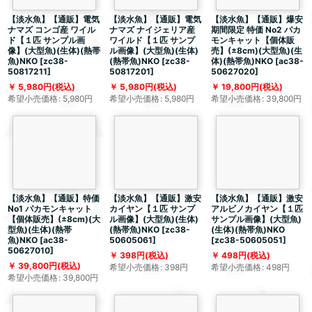
【淡水魚】【通販】電気
【淡水魚】【通販】電気
【淡水魚】【通販】爆安
ナマズ コンゴ産 ワイル
ナマズ ナイジェリア産
期間限定 特価 No2 パカ
ド【１匹 サンプル画
ワイルド【１匹 サンプ
モンキャット【個体販
像】(大型魚)(生体)(熱帯
ル画像】(大型魚)(生体)
売】(±8cm)(大型魚)(生
魚)NKO
[
zc38-
(熱帯魚)NKO
[
zc38-
体)(熱帯魚)NKO
[
ac38-
50817211
]
50817201
]
50627020
]
5,980
円
(税込)
5,980
円
(税込)
19,800
円
(税込)
希望小売価格
:
5,980
円
希望小売価格
:
5,980
円
希望小売価格
:
39,800
円
【淡水魚】【通販】特価
【淡水魚】【通販】激安
【淡水魚】【通販】激安
No1 パカモンキャット
カイヤン【１匹 サンプ
アルビノカイヤン【１匹
【個体販売】(±8cm)(大
ル画像】(大型魚)(生体)
サンプル画像】(大型魚)
型魚)(生体)(熱帯
(熱帯魚)NKO
[
zc38-
(生体)(熱帯魚)NKO
魚)NKO
[
ac38-
50605061
]
[
zc38-50605051
]
50627010
]
398
円
(税込)
498
円
(税込)
39,800
円
(税込)
希望小売価格
:
398
円
希望小売価格
:
498
円
希望小売価格
:
39,800
円