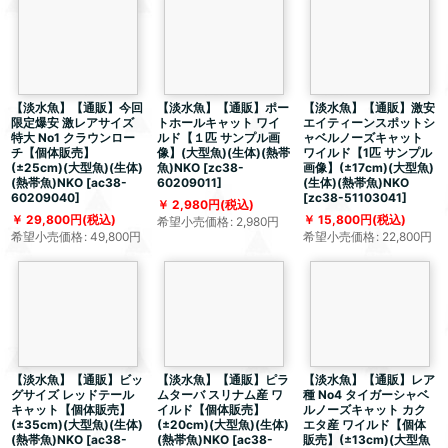
【淡水魚】【通販】今回
【淡水魚】【通販】ポー
【淡水魚】【通販】激安
限定爆安 激レアサイズ
トホールキャット ワイ
エイティーンスポットシ
特大 No1 クラウンロー
ルド【１匹 サンプル画
ャベルノーズキャット
チ【個体販売】
像】(大型魚)(生体)(熱帯
ワイルド【1匹 サンプル
(±25cm)(大型魚)(生体)
魚)NKO
[
zc38-
画像】(±17cm)(大型魚)
(熱帯魚)NKO
[
ac38-
60209011
]
(生体)(熱帯魚)NKO
60209040
]
[
zc38-51103041
]
2,980
円
(税込)
29,800
円
(税込)
15,800
円
(税込)
希望小売価格
:
2,980
円
希望小売価格
:
49,800
円
希望小売価格
:
22,800
円
【淡水魚】【通販】ビッ
【淡水魚】【通販】ピラ
【淡水魚】【通販】レア
グサイズ レッドテール
ムターバ スリナム産 ワ
種 No4 タイガーシャベ
キャット【個体販売】
イルド【個体販売】
ルノーズキャット カク
(±35cm)(大型魚)(生体)
(±20cm)(大型魚)(生体)
エタ産 ワイルド【個体
(熱帯魚)NKO
[
ac38-
(熱帯魚)NKO
[
ac38-
販売】(±13cm)(大型魚