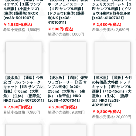
イナマズ【１匹 サンプ
ホースフェイスローチ
ジェリカスボーシャ【１
ル画像】(小型ナマズ)
【１匹 サンプル画像】
匹 サンプル画像】(ドジ
(生体)(熱帯魚)NKCR
(ドジョウ)(生体)(熱帯
ョウ)(生体)(熱帯魚)NK
[
zc38-50119071
]
魚)NK
[
zc38-
[
zc38-41007021
]
41010011
]
1,580
円
(税込)
2,680
円
(税込)
598
円
(税込)
希望小売価格
:
1,580
円
希望小売価格
:
2,680
円
希望小売価格
:
1,000
円
【淡水魚】【通販】今激
【淡水魚】【通販】爆安
【淡水魚】【通販】今月
安 ゴールデンシャーク
ワラゴレーリー【1匹 サ
の特価品 大特価 ドラド
キャット【1匹 サンプル
ンプル画像】(±20-
キャット【1匹 サンプル
画像】(±6cm)（大型
25cm)（大型魚）（生
画像】(±12-15cm)（大
魚）（生体）（熱帯魚）
体）（熱帯魚）NKO
型魚）（生体）（熱帯
NKO
[
zc38-40720011
]
[
zc38-40707041
]
魚）NKO
[
zc38-
40215091
]
7,980
円
(税込)
2,980
円
(税込)
9,800
円
(税込)
希望小売価格
:
7,980
円
希望小売価格
:
9,800
円
希望小売価格
:
20,000
円