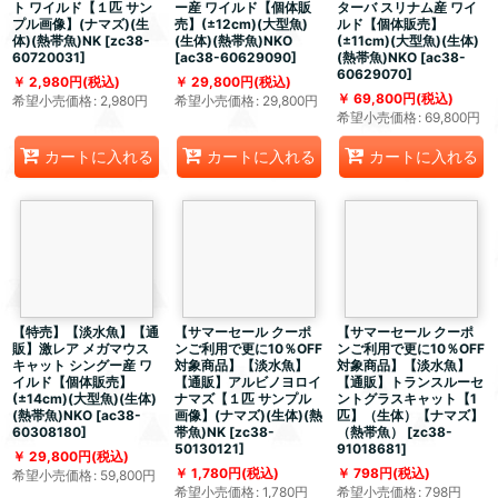
ト ワイルド【１匹 サン
ー産 ワイルド【個体販
ターバ スリナム産 ワイ
プル画像】(ナマズ)(生
売】(±12cm)(大型魚)
ルド【個体販売】
体)(熱帯魚)NK
[
zc38-
(生体)(熱帯魚)NKO
(±11cm)(大型魚)(生体)
60720031
]
[
ac38-60629090
]
(熱帯魚)NKO
[
ac38-
60629070
]
2,980
円
(税込)
29,800
円
(税込)
69,800
円
(税込)
希望小売価格
:
2,980
円
希望小売価格
:
29,800
円
希望小売価格
:
69,800
円
カートに入れる
カートに入れる
カートに入れる
【特売】【淡水魚】【通
【サマーセール クーポ
【サマーセール クーポ
販】激レア メガマウス
ンご利用で更に10％OFF
ンご利用で更に10％OFF
キャット シングー産 ワ
対象商品】【淡水魚】
対象商品】【淡水魚】
イルド【個体販売】
【通販】アルビノヨロイ
【通販】トランスルーセ
(±14cm)(大型魚)(生体)
ナマズ【１匹 サンプル
ントグラスキャット【1
(熱帯魚)NKO
[
ac38-
画像】(ナマズ)(生体)(熱
匹】（生体）【ナマズ】
60308180
]
帯魚)NK
[
zc38-
（熱帯魚）
[
zc38-
50130121
]
91018681
]
29,800
円
(税込)
1,780
円
(税込)
798
円
(税込)
希望小売価格
:
59,800
円
希望小売価格
:
1,780
円
希望小売価格
:
798
円