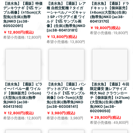
【淡水魚】【通販】特価
【淡水魚】【通販】レア
【淡水魚】【通販】ドラ
デンキウナギ【1匹 サン
種 自然交配種？タイガ
ドキャット【個体販売】
プル画像】(±15cm)(大
ーシャベルノーズキャッ
(±6cm)(大型魚)(生体)
型魚)(生体)(熱帯
トSP パラグアイ産 ワイ
(熱帯魚)NKO
[
ac38-
魚)NKO
[
zc38-
ルド【1匹 サンプル画
60413170
]
60502091
]
像】(生体)(熱帯魚)NKO
19,800
円
(税込)
[
zc38-60413181
]
12,800
円
(税込)
希望小売価格
:
19,800
円
13,800
円
(税込)
希望小売価格
:
12,800
円
希望小売価格
:
13,800
円
【淡水魚】【通販】ピラ
【淡水魚】【通販】バン
【淡水魚】【通販】今回
イーバ ペルー産 ワイル
デットホプロ ペルー産
限定爆安 激レアサイズ
ド【個体販売】(±5cm)
ワイルド【1匹 サンプル
特大 No2 クラウンロー
(大型魚)(生体)(熱帯
画像】(±5-7cm)(大型
チ【個体販売】(±21cm)
魚)NKO
[
ac38-
魚)(生体)(熱帯魚)NKO
(大型魚)(生体)(熱帯
60413160
]
[
zc38-60308141
]
魚)NKO
[
ac38-
60209050
]
12,800
円
(税込)
3,980
円
(税込)
29,800
円
(税込)
希望小売価格
:
12,800
円
希望小売価格
:
3,980
円
希望小売価格
:
49,800
円