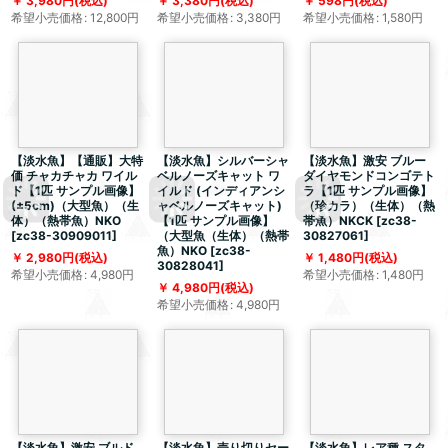
3,980
円
(税込)
3,380
円
(税込)
598
円
(税込)
希望小売価格
:
12,800
円
希望小売価格
:
3,380
円
希望小売価格
:
1,580
円
【淡水魚】【通販】大特
【淡水魚】シルバーシャ
【淡水魚】激安 ブルー
価 チャカチャカ ワイル
ベルノーズキャット ワ
ダイヤモンドコンゴテト
ド【1匹 サンプル画像】
イルド (インディアンシ
ラ【1匹 サンプル画像】
(±5cm)（大型魚）（生
ャベルノーズキャット)
（珍カラ）（生体）（熱
体）（熱帯魚）NKO
【1匹 サンプル画像】
帯魚）NKCK
[
zc38-
[
zc38-30909011
]
（大型魚（生体）（熱帯
30827061
]
魚）NKO
[
zc38-
2,980
円
(税込)
1,480
円
(税込)
30828041
]
希望小売価格
:
4,980
円
希望小売価格
:
1,480
円
4,980
円
(税込)
希望小売価格
:
4,980
円
【淡水魚】激安 ブルド
【淡水魚】売り切りセー
【淡水魚】レア種 スタ