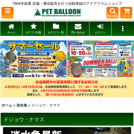
1994年創業 店舗・通信販売を行う信頼実績のアクアリウムショップ
メニュー
商品検索
カート
ホーム
カテゴリ特集
カテゴリ一覧
問い合わせ
ログイン
ホーム
>
淡水魚
>
ドジョウ・ナマズ
ドジョウ・ナマズ