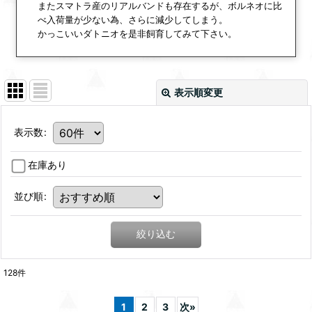
またスマトラ産のリアルバンドも存在するが、ボルネオに比
べ入荷量が少ない為、さらに減少してしまう。
かっこいいダトニオを是非飼育してみて下さい。
表示順変更
表示数
:
在庫あり
並び順
:
絞り込む
128
件
1
2
3
次
»