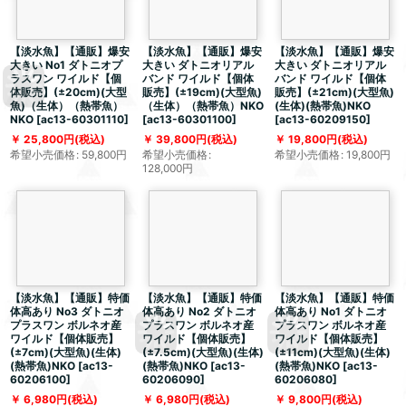
【淡水魚】【通販】爆安
【淡水魚】【通販】爆安
【淡水魚】【通販】爆安
大きい No1 ダトニオプ
大きい ダトニオリアル
大きい ダトニオリアル
ラスワン ワイルド【個
バンド ワイルド【個体
バンド ワイルド【個体
体販売】(±20cm)(大型
販売】(±19cm)(大型魚)
販売】(±21cm)(大型魚)
魚)（生体）（熱帯魚）
（生体）（熱帯魚）NKO
(生体)(熱帯魚)NKO
NKO
[
ac13-60301110
]
[
ac13-60301100
]
[
ac13-60209150
]
25,800
円
(税込)
39,800
円
(税込)
19,800
円
(税込)
希望小売価格
:
59,800
円
希望小売価格
:
希望小売価格
:
19,800
円
128,000
円
【淡水魚】【通販】特価
【淡水魚】【通販】特価
【淡水魚】【通販】特価
体高あり No3 ダトニオ
体高あり No2 ダトニオ
体高あり No1 ダトニオ
プラスワン ボルネオ産
プラスワン ボルネオ産
プラスワン ボルネオ産
ワイルド【個体販売】
ワイルド【個体販売】
ワイルド【個体販売】
(±7cm)(大型魚)(生体)
(±7.5cm)(大型魚)(生体)
(±11cm)(大型魚)(生体)
(熱帯魚)NKO
[
ac13-
(熱帯魚)NKO
[
ac13-
(熱帯魚)NKO
[
ac13-
60206100
]
60206090
]
60206080
]
6,980
円
(税込)
6,980
円
(税込)
9,800
円
(税込)