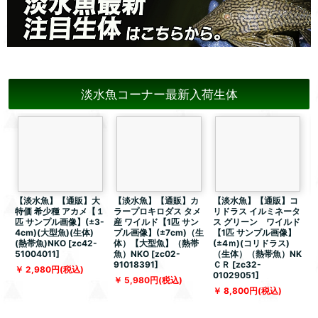
淡水魚コーナー最新入荷生体
【淡水魚】【通販】大
【淡水魚】【通販】カ
【淡水魚】【通販】コ
特価 希少種 アカメ【１
ラープロキロダス タメ
リドラス イルミネータ
匹 サンプル画像】(±3-
産 ワイルド【1匹 サン
ス グリーン ワイルド
4cm)(大型魚)(生体)
プル画像】(±7cm)（生
【1匹 サンプル画像】
(熱帯魚)NKO
[
zc42-
体）【大型魚】（熱帯
(±4ｍ)(コリドラス)
51004011
]
魚）NKO
[
zc02-
（生体）（熱帯魚）NK
91018391
]
ＣＲ
[
zc32-
[
2,980
円
(税込)
01029051
]
5,980
円
(税込)
8,800
円
(税込)