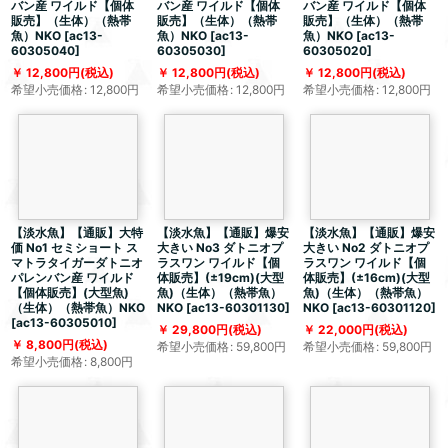
バン産 ワイルド【個体
バン産 ワイルド【個体
バン産 ワイルド【個体
販売】（生体）（熱帯
販売】（生体）（熱帯
販売】（生体）（熱帯
魚）NKO
[
ac13-
魚）NKO
[
ac13-
魚）NKO
[
ac13-
60305040
]
60305030
]
60305020
]
12,800
円
(税込)
12,800
円
(税込)
12,800
円
(税込)
希望小売価格
:
12,800
円
希望小売価格
:
12,800
円
希望小売価格
:
12,800
円
【淡水魚】【通販】大特
【淡水魚】【通販】爆安
【淡水魚】【通販】爆安
価 No1 セミショート ス
大きい No3 ダトニオプ
大きい No2 ダトニオプ
マトラタイガーダトニオ
ラスワン ワイルド【個
ラスワン ワイルド【個
パレンバン産 ワイルド
体販売】(±19cm)(大型
体販売】(±16cm)(大型
【個体販売】(大型魚)
魚)（生体）（熱帯魚）
魚)（生体）（熱帯魚）
（生体）（熱帯魚）NKO
NKO
[
ac13-60301130
]
NKO
[
ac13-60301120
]
[
ac13-60305010
]
29,800
円
(税込)
22,000
円
(税込)
8,800
円
(税込)
希望小売価格
:
59,800
円
希望小売価格
:
59,800
円
希望小売価格
:
8,800
円