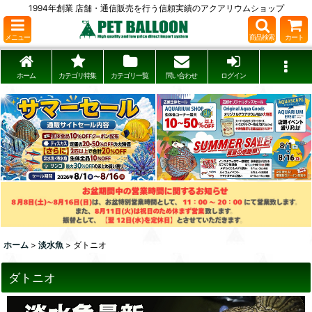
1994年創業 店舗・通信販売を行う信頼実績のアクアリウムショップ
メニュー
商品検索
カート
ホーム
カテゴリ特集
カテゴリ一覧
問い合わせ
ログイン
ホーム
>
淡水魚
>
ダトニオ
ダトニオ