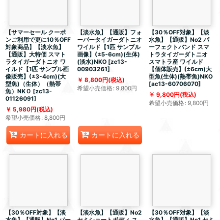
【サマーセール クーポ
【淡水魚】【通販】フォ
【30％OFF対象】【淡
ンご利用で更に10％OFF
ーバータイガーダトニオ
水魚】【通販】No2 パ
対象商品】【淡水魚】
ワイルド【1匹 サンプル
ーフェクトバンド スマ
【通販】大特価 スマト
画像】(±5-6cm)(生体)
トラタイガーダトニオ
ラタイガーダトニオ ワ
(淡水)NKO
[
zc13-
スマトラ産 ワイルド
イルド【1匹 サンプル画
00903261
]
【個体販売】(±6cm)大
像販売】(±3-4cm)(大
型魚(生体)(熱帯魚)NKO
8,800
円
(税込)
型魚)（生体）（熱帯
[
ac13-60706070
]
希望小売価格
:
9,800
円
魚）NKＯ
[
zc13-
9,800
円
(税込)
01126091
]
希望小売価格
:
9,800
円
5,980
円
(税込)
希望小売価格
:
8,800
円
カートに入れる
カートに入れる
【30％OFF対象】【淡
【淡水魚】【通販】No2
【30％OFF対象】【淡
水魚】【通販】No1 パー
セミショートボディ ス
水魚】【通販】No1 セミ