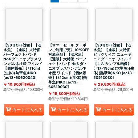
【30％OFF対象】【淡
【サマーセール クーポ
【30％OFF対象】【淡
水魚】【通販】大特価
ンご利用で更に10％OFF
水魚】【通販】大特価
パーフェクトバンド
対象商品】【淡水魚】
ビッグサイズ ニューギ
No4 ダトニオプラスワ
【通販】大特価 パーフ
ニアダトニオ ワイルド
ン ボルネオ産 ワイルド
ェクトバンド No3 ダト
【１匹 サンプル画像】
【個体販売】(±11cm)
ニオプラスワン ボルネ
(±17-19cm)(大型魚)(生
(生体)(熱帯魚)NKO
オ産 ワイルド【個体販
体)(熱帯魚)NKO
[
ac13-
[
ac13-60620040
]
売】(±12cm)(生体)(熱
50913030
]
帯魚)NKO
[
ac13-
19,800
円
(税込)
29,800
円
(税込)
60619030
]
希望小売価格
:
19,800
円
希望小売価格
:
29,800
円
19,800
円
(税込)
希望小売価格
:
19,800
円
カートに入れる
カートに入れる
カートに入れる