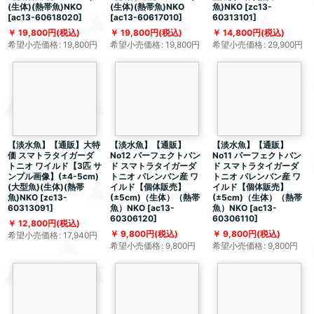
(生体)(熱帯魚)NKO
(生体)(熱帯魚)NKO
魚)NKO
[
zc13-
[
ac13-60618020
]
[
ac13-60617010
]
60313101
]
19,800
円
(税込)
19,800
円
(税込)
14,800
円
(税込)
希望小売価格
:
19,800
円
希望小売価格
:
19,800
円
希望小売価格
:
29,900
円
【淡水魚】【通販】大特
【淡水魚】【通販】
【淡水魚】【通販】
価 スマトラタイガーダ
No12 パーフェクトバン
No11 パーフェクトバン
トニオ ワイルド【3匹 サ
ド スマトラタイガーダ
ド スマトラタイガーダ
ンプル画像】(±4-5cm)
トニオ パレンバン産 ワ
トニオ パレンバン産 ワ
(大型魚)(生体)(熱帯
イルド【個体販売】
イルド【個体販売】
魚)NKO
[
zc13-
(±5cm)（生体）（熱帯
(±5cm)（生体）（熱帯
60313091
]
魚）NKO
[
ac13-
魚）NKO
[
ac13-
60306120
]
60306110
]
12,800
円
(税込)
9,800
円
(税込)
9,800
円
(税込)
希望小売価格
:
17,940
円
希望小売価格
:
9,800
円
希望小売価格
:
9,800
円