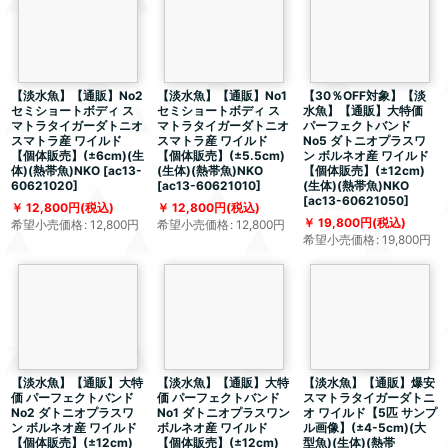
【淡水魚】【通販】No2
【淡水魚】【通販】No1
【30％OFF対象】【淡
セミショートボディ ス
セミショートボディ ス
水魚】【通販】大特価
マトラタイガーダトニオ
マトラタイガーダトニオ
パーフェクトバンド
スマトラ産 ワイルド
スマトラ産 ワイルド
No5 ダトニオプラスワ
【個体販売】(±6cm)(生
【個体販売】(±5.5cm)
ン ボルネオ産 ワイルド
体)(熱帯魚)NKO
[
ac13-
(生体)(熱帯魚)NKO
【個体販売】(±12cm)
60621020
]
[
ac13-60621010
]
(生体)(熱帯魚)NKO
[
ac13-60621050
]
12,800
円
(税込)
12,800
円
(税込)
19,800
円
(税込)
希望小売価格
:
12,800
円
希望小売価格
:
12,800
円
希望小売価格
:
19,800
円
【淡水魚】【通販】大特
【淡水魚】【通販】大特
【淡水魚】【通販】爆安
価 パーフェクトバンド
価 パーフェクトバンド
スマトラタイガーダトニ
No2 ダトニオプラスワ
No1 ダトニオプラスワン
オ ワイルド【5匹 サンプ
ン ボルネオ産 ワイルド
ボルネオ産 ワイルド
ル画像】(±4-5cm)(大
【個体販売】(±12cm)
【個体販売】(±12cm)
型魚)(生体)(熱帯