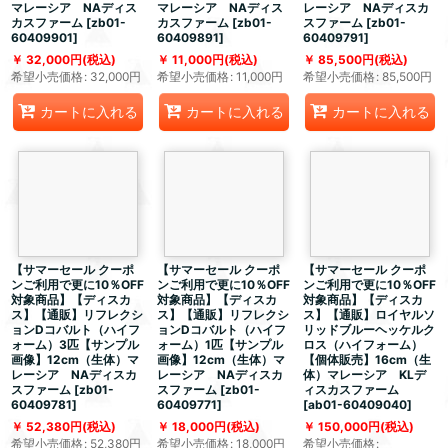
マレーシア NAディス
マレーシア NAディス
レーシア NAディスカ
カスファーム
[
zb01-
カスファーム
[
zb01-
スファーム
[
zb01-
60409901
]
60409891
]
60409791
]
32,000
円
(税込)
11,000
円
(税込)
85,500
円
(税込)
希望小売価格
:
32,000
円
希望小売価格
:
11,000
円
希望小売価格
:
85,500
円
カートに入れる
カートに入れる
カートに入れる
【サマーセール クーポ
【サマーセール クーポ
【サマーセール クーポ
ンご利用で更に10％OFF
ンご利用で更に10％OFF
ンご利用で更に10％OFF
対象商品】【ディスカ
対象商品】【ディスカ
対象商品】【ディスカ
ス】【通販】リフレクシ
ス】【通販】リフレクシ
ス】【通販】ロイヤルソ
ョンDコバルト（ハイフ
ョンDコバルト（ハイフ
リッドブルーヘッケルク
ォーム）3匹【サンプル
ォーム）1匹【サンプル
ロス（ハイフォーム）
画像】12cm（生体）マ
画像】12cm（生体）マ
【個体販売】16cm（生
レーシア NAディスカ
レーシア NAディスカ
体）マレーシア KLデ
スファーム
[
zb01-
スファーム
[
zb01-
ィスカスファーム
60409781
]
60409771
]
[
ab01-60409040
]
52,380
円
(税込)
18,000
円
(税込)
150,000
円
(税込)
希望小売価格
:
52,380
円
希望小売価格
:
18,000
円
希望小売価格
: