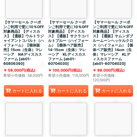
【サマーセール クーポ
【サマーセール クーポ
【サマーセール クーポ
ンご利用で更に10％OFF
ンご利用で更に10％OFF
ンご利用で更に10％OFF
対象商品】【ディスカ
対象商品】【ディスカ
対象商品】【ディスカ
ス】【通販】ウルトラジ
ス】【通販】サクラコバ
ス】【通販】ヤムンダブ
ャイアントコバルト（ハ
ルトブルー（ハイフォー
ルームーンヘッケルクロ
イフォーム）【個体販
ム）【個体ペア販売】
ス（ハイフォーム）【個
売】15cm（生体）マレ
14-15cm（生体）マレ
体ペア販売】14cm（生
ーシア NAディスカス
ーシア KLディスカス
体）マレーシア KLデ
ファーム
[
ab01-
ファーム
[
ab01-
ィスカスファーム
60806360
]
60704030
]
[
ab01-60704020
]
58,000
円
(税込)
100,000
円
(税込)
98,000
円
(税込)
希望小売価格
:
58,000
円
希望小売価格
:
116,000
円
希望小売価格
:
120,000
円
カートに入れる
カートに入れる
カートに入れる