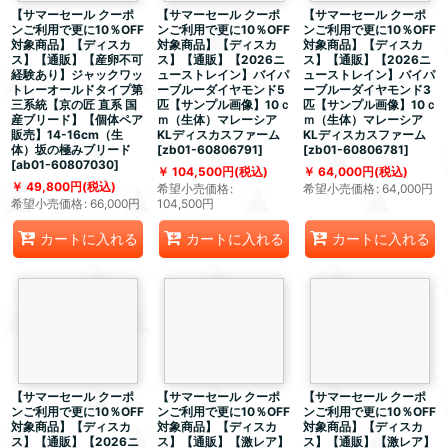
【サマーセール クーポ
【サマーセール クーポ
【サマーセール クーポ
ンご利用で更に10％OFF
ンご利用で更に10％OFF
ンご利用で更に10％OFF
対象商品】【ディスカ
対象商品】【ディスカ
対象商品】【ディスカ
ス】【通販】【産卵不可
ス】【通販】【2026ニ
ス】【通販】【2026ニ
経験あり】ジャックワッ
ューストレイン】バイパ
ューストレイン】バイパ
トレーオールドタイプ第
ーブルーダイヤモンド5
ーブルーダイヤモンド3
三系統【京の匠 直系 国
匹【サンプル画像】10ｃ
匹【サンプル画像】10ｃ
産ブリード】【個体ペア
ｍ（生体）マレーシア
ｍ（生体）マレーシア
販売】14-16cm（生
KLディスカスファーム
KLディスカスファーム
体）坂の極みブリード
[
zb01-60806791
]
[
zb01-60806781
]
[
ab01-60807030
]
104,500
円
(税込)
64,000
円
(税込)
49,800
円
(税込)
希望小売価格
:
希望小売価格
:
64,000
円
希望小売価格
:
66,000
円
104,500
円
カートに入れる
カートに入れる
カートに入れる
【サマーセール クーポ
【サマーセール クーポ
【サマーセール クーポ
ンご利用で更に10％OFF
ンご利用で更に10％OFF
ンご利用で更に10％OFF
対象商品】【ディスカ
対象商品】【ディスカ
対象商品】【ディスカ
ス】【通販】【2026ニ
ス】【通販】【激レア】
ス】【通販】【激レア】