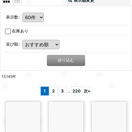
表示順変更
表示数
:
在庫あり
並び順
:
絞り込む
13,145
件
1
2
3
...
220
次
»