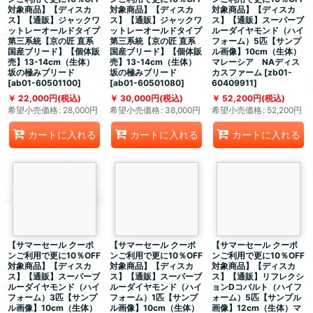
対象商品】【ディスカ
対象商品】【ディスカ
対象商品】【ディスカ
ス】【通販】ジャックワ
ス】【通販】ジャックワ
ス】【通販】スーパーブ
ットレーオールドタイプ
ットレーオールドタイプ
ルーダイヤモンド（ハイ
第三系統【京の匠 直系
第三系統【京の匠 直系
フォーム）5匹【サンプ
国産ブリード】【個体販
国産ブリード】【個体販
ル画像】10cm（生体）
売】13-14cm（生体）
売】13-14cm（生体）
マレーシア NAディス
坂の極みブリード
坂の極みブリード
カスファーム
[
zb01-
[
ab01-60501100
]
[
ab01-60501080
]
60409911
]
22,000
円
(税込)
30,000
円
(税込)
52,200
円
(税込)
希望小売価格
:
28,000
円
希望小売価格
:
38,000
円
希望小売価格
:
52,200
円
カートに入れる
カートに入れる
カートに入れる
【サマーセール クーポ
【サマーセール クーポ
【サマーセール クーポ
ンご利用で更に10％OFF
ンご利用で更に10％OFF
ンご利用で更に10％OFF
対象商品】【ディスカ
対象商品】【ディスカ
対象商品】【ディスカ
ス】【通販】スーパーブ
ス】【通販】スーパーブ
ス】【通販】リフレクシ
ルーダイヤモンド（ハイ
ルーダイヤモンド（ハイ
ョンDコバルト（ハイフ
フォーム）3匹【サンプ
フォーム）1匹【サンプ
ォーム）5匹【サンプル
ル画像】10cm（生体）
ル画像】10cm（生体）
画像】12cm（生体）マ