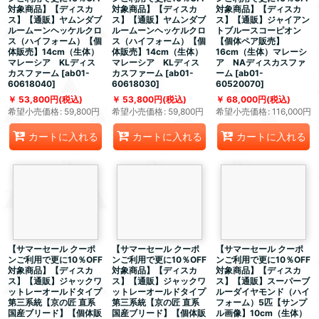
対象商品】【ディスカ
対象商品】【ディスカ
対象商品】【ディスカ
ス】【通販】ヤムンダブ
ス】【通販】ヤムンダブ
ス】【通販】ジャイアン
ルームーンヘッケルクロ
ルームーンヘッケルクロ
トブルースコーピオン
ス（ハイフォーム）【個
ス（ハイフォーム）【個
【個体ペア販売】
体販売】14cm（生体）
体販売】14cm（生体）
16cm（生体）マレーシ
マレーシア KLディス
マレーシア KLディス
ア NAディスカスファ
カスファーム
[
ab01-
カスファーム
[
ab01-
ーム
[
ab01-
60618040
]
60618030
]
60520070
]
53,800
円
(税込)
53,800
円
(税込)
68,000
円
(税込)
希望小売価格
:
59,800
円
希望小売価格
:
59,800
円
希望小売価格
:
116,000
円
カートに入れる
カートに入れる
カートに入れる
【サマーセール クーポ
【サマーセール クーポ
【サマーセール クーポ
ンご利用で更に10％OFF
ンご利用で更に10％OFF
ンご利用で更に10％OFF
対象商品】【ディスカ
対象商品】【ディスカ
対象商品】【ディスカ
ス】【通販】ジャックワ
ス】【通販】ジャックワ
ス】【通販】スーパーブ
ットレーオールドタイプ
ットレーオールドタイプ
ルーダイヤモンド（ハイ
第三系統【京の匠 直系
第三系統【京の匠 直系
フォーム）5匹【サンプ
国産ブリード】【個体販
国産ブリード】【個体販
ル画像】10cm（生体）