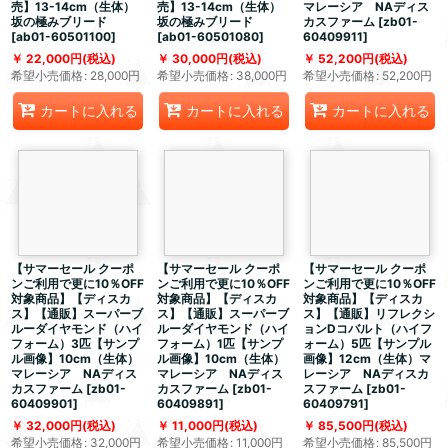
売】13-14cm（生体）
売】13-14cm（生体）
マレーシア NAディス
坂の極みブリード
坂の極みブリード
カスファーム
[
zb01-
[
ab01-60501100
]
[
ab01-60501080
]
60409911
]
22,000
円
(税込)
30,000
円
(税込)
52,200
円
(税込)
希望小売価格
:
28,000
円
希望小売価格
:
38,000
円
希望小売価格
:
52,200
円
カートに入れる
カートに入れる
カートに入れる
【サマーセール クーポ
【サマーセール クーポ
【サマーセール クーポ
ンご利用で更に10％OFF
ンご利用で更に10％OFF
ンご利用で更に10％OFF
対象商品】【ディスカ
対象商品】【ディスカ
対象商品】【ディスカ
ス】【通販】スーパーブ
ス】【通販】スーパーブ
ス】【通販】リフレクシ
ルーダイヤモンド（ハイ
ルーダイヤモンド（ハイ
ョンDコバルト（ハイフ
フォーム）3匹【サンプ
フォーム）1匹【サンプ
ォーム）5匹【サンプル
ル画像】10cm（生体）
ル画像】10cm（生体）
画像】12cm（生体）マ
マレーシア NAディス
マレーシア NAディス
レーシア NAディスカ
カスファーム
[
zb01-
カスファーム
[
zb01-
スファーム
[
zb01-
60409901
]
60409891
]
60409791
]
32,000
円
(税込)
11,000
円
(税込)
85,500
円
(税込)
希望小売価格
:
32,000
円
希望小売価格
:
11,000
円
希望小売価格
:
85,500
円