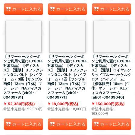
カートに入れる
カートに入れる
カートに入れる
【サマーセール クーポ
【サマーセール クーポ
【サマーセール クーポ
ンご利用で更に10％OFF
ンご利用で更に10％OFF
ンご利用で更に10％OFF
対象商品】【ディスカ
対象商品】【ディスカ
対象商品】【ディスカ
ス】【通販】リフレクシ
ス】【通販】リフレクシ
ス】【通販】ロイヤルソ
ョンDコバルト（ハイフ
ョンDコバルト（ハイフ
リッドブルーヘッケルク
ォーム）3匹【サンプル
ォーム）1匹【サンプル
ロス（ハイフォーム）
画像】12cm（生体）マ
画像】12cm（生体）マ
【個体販売】16cm（生
レーシア NAディスカ
レーシア NAディスカ
体）マレーシア KLデ
スファーム
[
zb01-
スファーム
[
zb01-
ィスカスファーム
60409781
]
60409771
]
[
ab01-60409040
]
52,380
円
(税込)
18,000
円
(税込)
150,000
円
(税込)
希望小売価格
:
52,380
円
希望小売価格
:
18,000
円
希望小売価格
:
168,000
円
カートに入れる
カートに入れる
カートに入れる