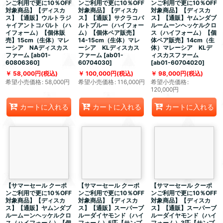
ンご利用で更に10％OFF
ンご利用で更に10％OFF
ンご利用で更に10％OFF
対象商品】【ディスカ
対象商品】【ディスカ
対象商品】【ディスカ
ス】【通販】ウルトラジ
ス】【通販】サクラコバ
ス】【通販】ヤムンダブ
ャイアントコバルト（ハ
ルトブルー（ハイフォー
ルームーンヘッケルクロ
イフォーム）【個体販
ム）【個体ペア販売】
ス（ハイフォーム）【個
売】15cm（生体）マレ
14-15cm（生体）マレ
体ペア販売】14cm（生
ーシア NAディスカス
ーシア KLディスカス
体）マレーシア KLデ
ファーム
[
ab01-
ファーム
[
ab01-
ィスカスファーム
60806360
]
60704030
]
[
ab01-60704020
]
58,000
円
(税込)
100,000
円
(税込)
98,000
円
(税込)
希望小売価格
:
58,000
円
希望小売価格
:
116,000
円
希望小売価格
:
120,000
円
カートに入れる
カートに入れる
カートに入れる
【サマーセール クーポ
【サマーセール クーポ
【サマーセール クーポ
ンご利用で更に10％OFF
ンご利用で更に10％OFF
ンご利用で更に10％OFF
対象商品】【ディスカ
対象商品】【ディスカ
対象商品】【ディスカ
ス】【通販】ヤムンダブ
ス】【通販】スーパーブ
ス】【通販】スーパーブ
ルームーンヘッケルクロ
ルーダイヤモンド（ハイ
ルーダイヤモンド（ハイ
ス（ハイフォーム）【個
フォーム）5匹【サンプ
フォーム）3匹【サンプ