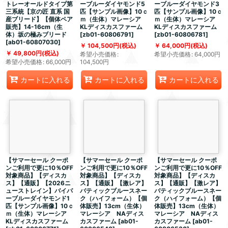
トレーオールドタイプ第
ーブルーダイヤモンド5
ーブルーダイヤモンド3
三系統【京の匠 直系 国
匹【サンプル画像】10ｃ
匹【サンプル画像】10ｃ
産ブリード】【個体ペア
ｍ（生体）マレーシア
ｍ（生体）マレーシア
販売】14-16cm（生
KLディスカスファーム
KLディスカスファーム
体）坂の極みブリード
[
zb01-60806791
]
[
zb01-60806781
]
[
ab01-60807030
]
104,500
円
(税込)
64,000
円
(税込)
49,800
円
(税込)
希望小売価格
:
希望小売価格
:
64,000
円
希望小売価格
:
66,000
円
104,500
円
カートに入れる
カートに入れる
カートに入れる
【サマーセール クーポ
【サマーセール クーポ
【サマーセール クーポ
ンご利用で更に10％OFF
ンご利用で更に10％OFF
ンご利用で更に10％OFF
対象商品】【ディスカ
対象商品】【ディスカ
対象商品】【ディスカ
ス】【通販】【2026ニ
ス】【通販】【激レア】
ス】【通販】【激レア】
ューストレイン】バイパ
バティックブルースネー
バティックブルースネー
ーブルーダイヤモンド1
ク（ハイフォーム）【個
ク（ハイフォーム）【個
匹【サンプル画像】10ｃ
体販売】13cm（生体）
体販売】13cm（生体）
ｍ（生体）マレーシア
マレーシア NAディス
マレーシア NAディス
KLディスカスファーム
カスファーム
[
ab01-
カスファーム
[
ab01-