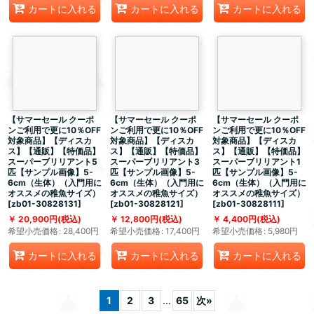
カートに入れる
カートに入れる
カートに入れる
【サマーセール クーポ
【サマーセール クーポ
【サマーセール クーポ
ンご利用で更に10％OFF
ンご利用で更に10％OFF
ンご利用で更に10％OFF
対象商品】【ディスカ
対象商品】【ディスカ
対象商品】【ディスカ
ス】【通販】【特価品】
ス】【通販】【特価品】
ス】【通販】【特価品】
スーパーブリリアント5
スーパーブリリアント3
スーパーブリリアント1
匹【サンプル画像】5-
匹【サンプル画像】5-
匹【サンプル画像】5-
6cm（生体）（入門用に
6cm（生体）（入門用に
6cm（生体）（入門用に
オススメの稚魚サイズ）
オススメの稚魚サイズ）
オススメの稚魚サイズ）
[
zb01-30828131
]
[
zb01-30828121
]
[
zb01-30828111
]
20,900
円
(税込)
12,800
円
(税込)
4,400
円
(税込)
希望小売価格
:
28,400
円
希望小売価格
:
17,400
円
希望小売価格
:
5,980
円
カートに入れる
カートに入れる
カートに入れる
1
2
3
...
65
次
»