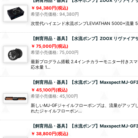
【飼育用品・器具】【水中ポンプ】ZOOX リヴァイアサン 
94,380
円
(税込)
希望小売価格
:
94,380
円
次世代ハイエンド水流ポンプLEVIATHAN 5000+流量
【飼育用品・器具】【水流ポンプ】ZOOX リヴァイアサン
75,000
円
(税込)
希望小売価格
:
75,000
円
最新プログラム搭載 2.4インチカラーモニター付きスマ
応水量 1…
【飼育用品・器具】【水流ポンプ】Maxspect MJ-GF3
45,100
円
(税込)
希望小売価格
:
45,100
円
新しいMJ-GFジャイルフローポンプは、流量がアッ
れたジャイルフローポン…
【飼育用品・器具】【水流ポンプ】Maxspect MJ-GF3
38,800
円
(税込)