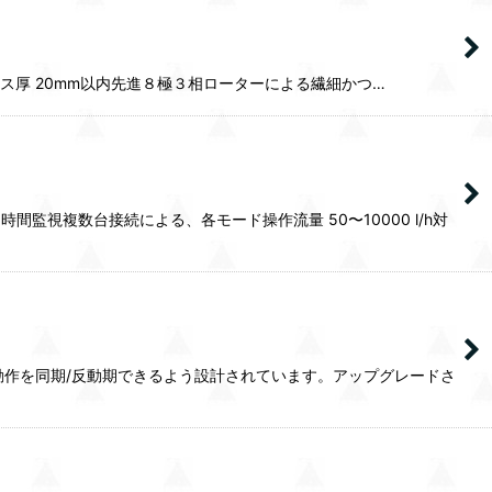
対応ガラス厚 20mm以内先進８極３相ローターによる繊細かつ…
監視複数台接続による、各モード操作流量 50〜10000 l/h対
動作を同期/反動期できるよう設計されています。アップグレードさ