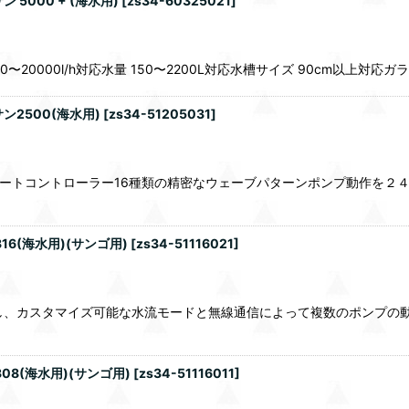
5000 + (海水用)
[
zs34-60325021
]
 50〜20000l/h対応水量 150〜2200L対応水槽サイズ 90cm以上
2500(海水用)
[
zs34-51205031
]
ートコントローラー16種類の精密なウェーブパターンポンプ動作を２４時間
16(海水用)(サンゴ用)
[
zs34-51116021
]
プし、カスタマイズ可能な水流モードと無線通信によって複数のポンプの
08(海水用)(サンゴ用)
[
zs34-51116011
]