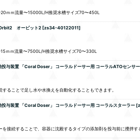
ｍ流量〜15000L/H推奨水槽サイズ70〜450L
bit2 オービット2
[
zs34-40122011
]
ｍ流量〜7500L/H推奨水槽サイズ70〜330L
装置 「Coral Doser」 コーラルドーサー用 コーラルATOセンサー
ーを接続することで足し水や水換えを自動化することもできます。
装置 「Coral Doser」 コーラルドーサー用 コーラルスターラー
[
スターラーを接続することで、容器に沈殿するタイプの添加剤を投与前に攪拌