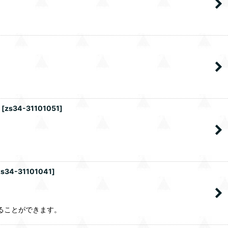
[
zs34-31101051
]
zs34-31101041
]
することができます。