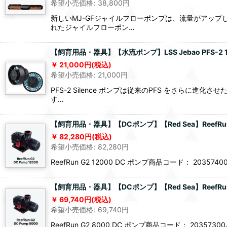
希望小売価格
:
38,800
円
新しいMJ-GFジャイルフローポンプは、流量がアッ
れたジャイルフローポン…
【飼育用品・器具】【水流ポンプ】LSS Jebao PFS-2 1
21,000
円
(税込)
希望小売価格
:
21,000
円
PFS-2 Silence ポンプは従来のPFS をさら
す…
【飼育用品・器具】【DCポンプ】【Red Sea】ReefRun 
82,280
円
(税込)
希望小売価格
:
82,280
円
ReefRun G2 12000 DC ポンプ商品コード： 203
【飼育用品・器具】【DCポンプ】【Red Sea】ReefRun 
69,740
円
(税込)
希望小売価格
:
69,740
円
ReefRun G2 8000 DC ポンプ商品コード： 2035