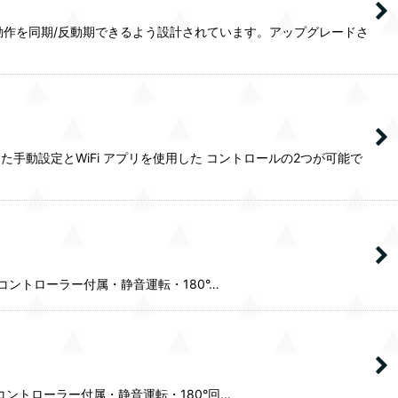
動作を同期/反動期できるよう設計されています。アップグレードさ
した手動設定とWiFi アプリを使用した コントロールの2つが可能で
のフローコントローラー付属・静音運転・180°…
のフローコントローラー付属・静音運転・180°回…