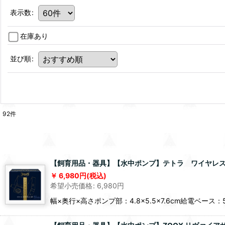
表示数
:
在庫あり
並び順
:
92
件
【飼育用品・器具】【水中ポンプ】テトラ ワイヤレス
6,980
円
(税込)
希望小売価格
:
6,980
円
幅×奥行×高さポンプ部：4.8×5.5×7.6cm給電ベース：