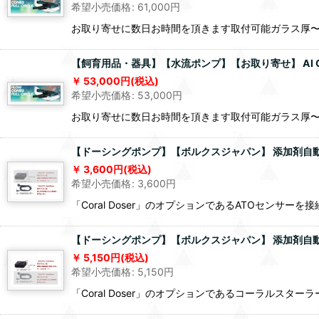
希望小売価格
:
61,000
円
お取り寄せに数日お時間を頂きます取付可能ガラス厚〜20ｍ
【飼育用品・器具】【水流ポンプ】【お取り寄せ】 AI Or
53,000
円
(税込)
希望小売価格
:
53,000
円
お取り寄せに数日お時間を頂きます取付可能ガラス厚〜15ｍ
【ドーシングポンプ】【ボルクスジャパン】 添加剤自動投与
3,600
円
(税込)
希望小売価格
:
3,600
円
「Coral Doser」のオプションであるATOセンサ
【ドーシングポンプ】【ボルクスジャパン】 添加剤自動投与
5,150
円
(税込)
希望小売価格
:
5,150
円
「Coral Doser」のオプションであるコーラル