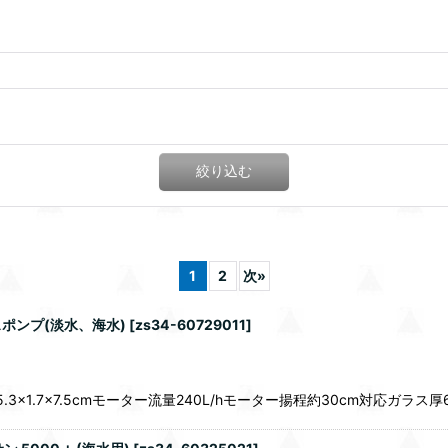
絞り込む
1
2
次
»
ポンプ(淡水、海水)
[
zs34-60729011
]
5.3×1.7×7.5cmモーター流量240L/hモーター揚程約30cm対応ガラス