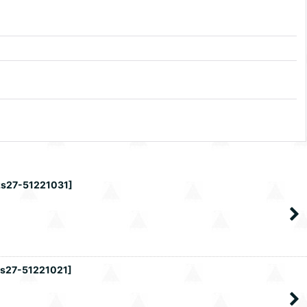
zs27-51221031
]
zs27-51221021
]