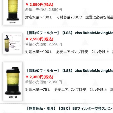
2,850
円
(税込)
希望小売価格
:
2,850
円
対応水量〜100Ｌ ろ材容量200CC 設置に必要な
【流動式フィルター】【LSS】 ziss BubbleMovingMedia
2,550
円
(税込)
希望小売価格
:
2,550
円
対応水量〜100Ｌ 必要エアポンプ目安 2Ｌ/分以上
【流動式フィルター】【LSS】 ziss BubbleMovingMedia
2,350
円
(税込)
希望小売価格
:
2,350
円
対応水量〜75Ｌ 必要エアポンプ目安 2Ｌ/分以上 
【飼育用品・器具】【GEX】 BBフィルター交換スポン