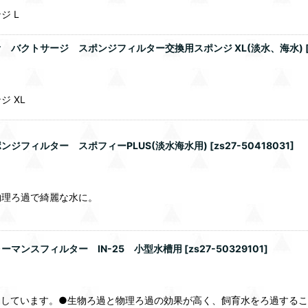
ジ L
バクトサージ スポンジフィルター交換用スポンジ XL(淡水、海水)
 XL
ジフィルター スポフィーPLUS(淡水海水用)
[
zs27-50418031
]
物理ろ過で綺麗な水に。
マンスフィルター IN-25 小型水槽用
[
zs27-50329101
]
適しています。●生物ろ過と物理ろ過の効果が高く、飼育水をろ過するこ