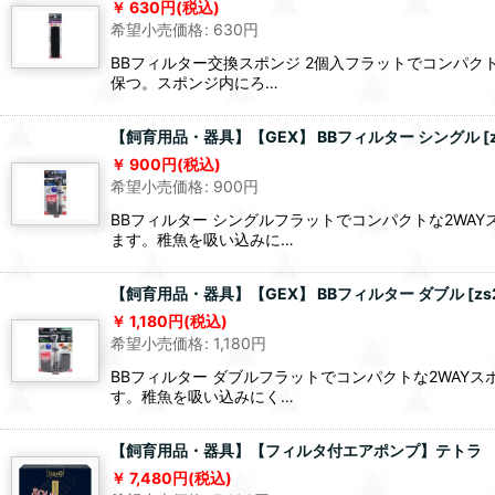
630
円
(税込)
希望小売価格
:
630
円
BBフィルター交換スポンジ 2個入フラットでコンパ
保つ。スポンジ内にろ…
【飼育用品・器具】【GEX】 BBフィルター シングル
[
900
円
(税込)
希望小売価格
:
900
円
BBフィルター シングルフラットでコンパクトな2W
ます。稚魚を吸い込みに…
【飼育用品・器具】【GEX】 BBフィルター ダブル
[
zs
1,180
円
(税込)
希望小売価格
:
1,180
円
BBフィルター ダブルフラットでコンパクトな2WA
す。稚魚を吸い込みにく…
【飼育用品・器具】【フィルタ付エアポンプ】テトラ 
7,480
円
(税込)