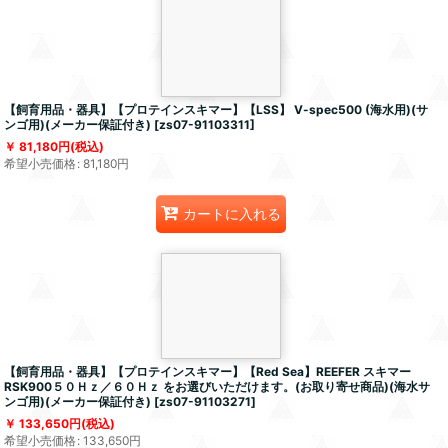
【飼育用品・器具】【プロテインスキマー】【LSS】 V-spec500 (海水用)(サ
ンゴ用)(メーカー保証付き)
[
zs07-91103311
]
81,180
円
(税込)
希望小売価格
:
81,180
円
カートに入れる
【飼育用品・器具】【プロテインスキマー】【Red Sea】REEFER スキマー
RSK900５０Ｈｚ／６０Ｈｚ をお選びいただけます。(お取り寄せ商品)(海水サ
ンゴ用)(メーカー保証付き)
[
zs07-91103271
]
133,650
円
(税込)
希望小売価格
:
133,650
円