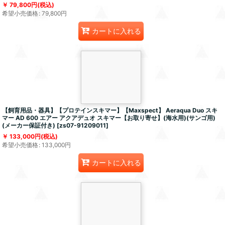
79,800
円
(税込)
希望小売価格
:
79,800
円
カートに入れる
【飼育用品・器具】【プロテインスキマー】【Maxspect】 Aeraqua Duo スキ
マー AD 600 エアー アクアデュオ スキマー【お取り寄せ】(海水用)(サンゴ用)
(メーカー保証付き)
[
zs07-91209011
]
133,000
円
(税込)
希望小売価格
:
133,000
円
カートに入れる