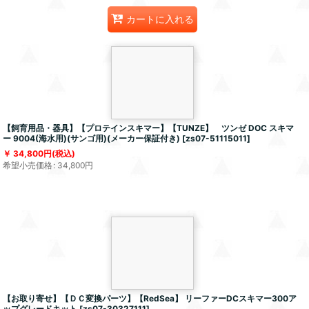
カートに入れる
【飼育用品・器具】【プロテインスキマー】【TUNZE】 ツンゼ DOC スキマ
ー 9004(海水用)(サンゴ用)(メーカー保証付き)
[
zs07-51115011
]
34,800
円
(税込)
希望小売価格
:
34,800
円
【お取り寄せ】【ＤＣ変換パーツ】【RedSea】 リーファーDCスキマー300ア
ップグレードキット
[
zs07-30327111
]