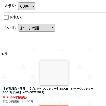
表示数
:
在庫あり
並び順
:
48
件
【飼育用品・器具】【プロテインスキマー】SICCE シャークスキマー
300(海水用)
[
zs07-60211021
]
31,400
円
(税込)
希望小売価格
:
31,400
円