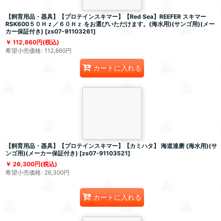
【飼育用品・器具】【プロテインスキマー】【Red Sea】REEFER スキマー
RSK600５０Ｈｚ／６０Ｈｚ をお選びいただけます。(海水用)(サンゴ用)(メー
カー保証付き)
[
zs07-91103261
]
112,860
円
(税込)
希望小売価格
:
112,860
円
カートに入れる
【飼育用品・器具】【プロテインスキマー】【カミハタ】 海道達磨 (海水用)(サ
ンゴ用)(メーカー保証付き)
[
zs07-91103521
]
26,300
円
(税込)
希望小売価格
:
26,300
円
カートに入れる