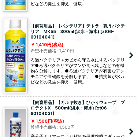
ビなどの発生を抑え、健康…
【飼育用品】【バクテリア】テトラ 戦うバクテ
リア MK55 300ml(淡水・海水)
[
zt06-
60104041
]
1,410
円
(税込)
希望小売価格
:
1,410
円
ろ過バクテリア＋カビから守る水にするバクテリ
ア●ろ過バクテリアがフンや食べ残しなどの有機
物を分解します。●ろ過バクテリアが有害なアン
モニアや亜硝酸を分解します。 ●拮抗菌が水カ
ビなどの発生を抑え、健康…
【飼育用品】【カルキ抜き】ひかりウェーブ プ
ロテクトX 500ml(淡水・海水)
[
zt06-
60104031
]
1,500
円
(税込)
希望小売価格
:
1,500
円
高分子ポリマーにより粘膜を保護粘膜にダメージ