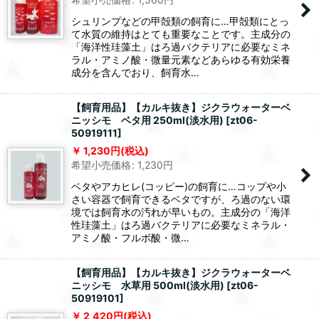
シュリンプなどの甲殻類の飼育に…甲殻類にとっ
て水質の維持はとても重要なことです。主成分の
「海洋性珪藻土」はろ過バクテリアに必要なミネ
ラル・アミノ酸・微量元素などあらゆる有効栄養
成分を含んでおり、飼育水…
【飼育用品】【カルキ抜き】ジクラウォーターベ
ニッシモ ベタ用 250ml(淡水用)
[
zt06-
50919111
]
1,230
円
(税込)
希望小売価格
:
1,230
円
ベタやアカヒレ(コッピー)の飼育に…コップや小
さい容器で飼育できるベタですが、ろ過のない環
境では飼育水の汚れが早いもの。主成分の「海洋
性珪藻土」はろ過バクテリアに必要なミネラル・
アミノ酸・フルボ酸・微…
【飼育用品】【カルキ抜き】ジクラウォーターベ
ニッシモ 水草用 500ml(淡水用)
[
zt06-
50919101
]
2,420
円
(税込)