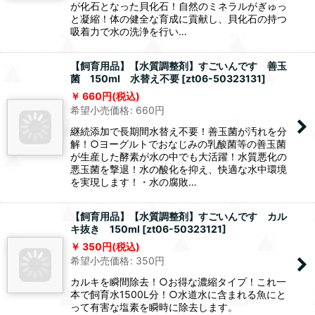
化石の力で汚れを吸着！安心・天然成分100％日
本製○昔から農業や魚の繁殖等で使われている貝
が化石となった貝化石！自然のミネラルがぎゅっ
と凝縮！体の健全な育成に貢献し、貝化石の持つ
吸着力で水の洗浄を行い…
【飼育用品】【水質調整剤】すごいんです 善玉
菌 150ml 水替え不要
[
zt06-50323131
]
660
円
(税込)
希望小売価格
:
660
円
継続添加で長期間水替え不要！善玉菌が汚れを分
解！○ヨーグルトでおなじみの乳酸菌等の善玉菌
が生産した酵素が水の中でも大活躍！水質悪化の
悪玉菌を撃退！水の酸化を抑え、快適な水中環境
を実現します！・水の腐敗…
【飼育用品】【水質調整剤】すごいんです カル
キ抜き 150ml
[
zt06-50323121
]
350
円
(税込)
希望小売価格
:
350
円