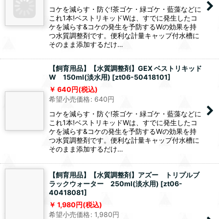
コケを減らす・防ぐ!茶ゴケ・緑ゴケ・藍藻などに
これ1本!ベストリキッドWは、すでに発生したコ
ケを減らす&コケの発生を予防するWの効果を持
つ水質調整剤です。便利な計量キャップ付水槽に
そのまま添加するだけ…
【飼育用品】【水質調整剤】GEX ベストリキッド
W 150ml(淡水用)
[
zt06-50418101
]
640
円
(税込)
希望小売価格
:
640
円
コケを減らす・防ぐ!茶ゴケ・緑ゴケ・藍藻などに
これ1本!ベストリキッドWは、すでに発生したコ
ケを減らす&コケの発生を予防するWの効果を持
つ水質調整剤です。便利な計量キャップ付水槽に
そのまま添加するだけ…
【飼育用品】【水質調整剤】アズー トリプルブ
ラックウォーター 250ml(淡水用)
[
zt06-
40418081
]
1,980
円
(税込)
希望小売価格
:
1,980
円