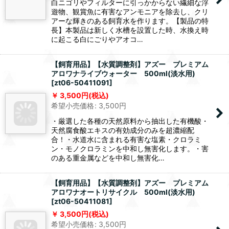
白ニゴリやフィルターに引っかからない繊細な浮
遊物、観賞魚に有害なアンモニアを除去し、クリ
アーな輝きのある飼育水を作ります。【製品の特
長】本製品は新しく水槽を設置した時、水換え時
に起こる白にごりやアオコ…
【飼育用品】【水質調整剤】アズー プレミアム
アロワナライブウォーター 500ml(淡水用)
[
zt06-50411091
]
3,500
円
(税込)
希望小売価格
:
3,500
円
・厳選した各種の天然原料から抽出した有機酸・
天然腐食酸エキスの有効成分のみを超濃縮配
合！・水道水に含まれる有害な塩素・クロラミ
ン・モノクロラミンを中和し無害化します。・害
のある重金属などを中和し無害化…
【飼育用品】【水質調整剤】アズー プレミアム
アロワナオートリサイクル 500ml(淡水用)
[
zt06-50411081
]
3,500
円
(税込)
希望小売価格
:
3,500
円