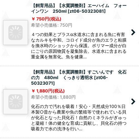
なカルキを中和。コロイド成分が魚のエラと粘膜
を換水時のショックから保護。ポリマー成分が白
にごりの原因物質を凝集除去。水道水に含まれる
重金属を無害化。魚を健康…
【飼育用品】【水質調整剤】エーハイム フォー
インワン 250ml
[
zt06-50323081
]
750
円
(税込)
希望小売価格
:
750
円
４つの効果とプラスα水道水に含まれる魚に有害
なカルキを中和。コロイド成分が魚のエラと粘膜
を換水時のショックから保護。ポリマー成分が白
にごりの原因物質を凝集除去。水道水に含まれる
重金属を無害化。魚を健康…
【飼育用品】【水質調整剤】すごいんです 化石
の力 480ml くっきり透明水
[
zt06-
50323071
]
1,880
円
(税込)
希望小売価格
:
1,880
円
化石の力で汚れを吸着！安心・天然成分100％日