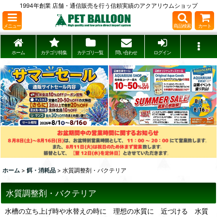
1994年創業 店舗・通信販売を行う信頼実績のアクアリウムショップ
メニュー
商品検索
カート
ホーム
カテゴリ特集
カテゴリ一覧
問い合わせ
ログイン
ホーム
>
餌・消耗品
>
水質調整剤・バクテリア
水質調整剤・バクテリア
水槽の立ち上げ時や水替えの時に 理想の水質に 近づける 水質