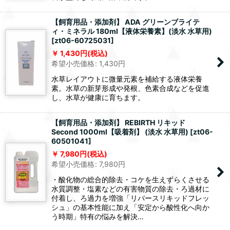
【飼育用品・添加剤】 ADA グリーンブライテ
ィ・ミネラル 180ml【液体栄養素】(淡水 水草用)
[
zt06-60725031
]
1,430
円
(税込)
希望小売価格
:
1,430
円
水草レイアウトに微量元素を補給する液体栄養
素。水草の新芽形成や発根、色素合成などを促進
し、水草が健康に育ちます。
【飼育用品・添加剤】 REBIRTH リキッド
Second 1000ml【吸着剤】 (淡水 水草用)
[
zt06-
60501041
]
7,980
円
(税込)
希望小売価格
:
7,980
円
・酸化物の総合的除去・コケを生えずらくさせる
水質調整・塩素などの有害物質の除去・ろ過材に
付着し、ろ過力を増強「リバースリキッドフレッ
シュ」の基本性能に加え「安定から酸性化へ向か
う時期」特有の悩みを解決…