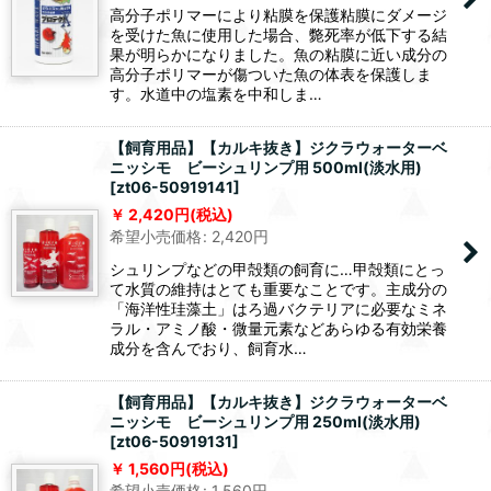
高分子ポリマーにより粘膜を保護粘膜にダメージ
を受けた魚に使用した場合、斃死率が低下する結
果が明らかになりました。魚の粘膜に近い成分の
高分子ポリマーが傷ついた魚の体表を保護しま
す。水道中の塩素を中和しま…
【飼育用品】【カルキ抜き】ジクラウォーターベ
ニッシモ ビーシュリンプ用 500ml(淡水用)
[
zt06-50919141
]
2,420
円
(税込)
希望小売価格
:
2,420
円
シュリンプなどの甲殻類の飼育に…甲殻類にとっ
て水質の維持はとても重要なことです。主成分の
「海洋性珪藻土」はろ過バクテリアに必要なミネ
ラル・アミノ酸・微量元素などあらゆる有効栄養
成分を含んでおり、飼育水…
【飼育用品】【カルキ抜き】ジクラウォーターベ
ニッシモ ビーシュリンプ用 250ml(淡水用)
[
zt06-50919131
]
1,560
円
(税込)
希望小売価格
:
1,560
円