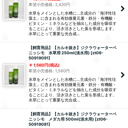
希望小売価格
:
2,420
円
水草をメインとした水槽に…主成分の「海洋性珪
藻土」に含まれる有効微量元素・鉄分・有機酸・
ビタミン・ミネラルなどを抽出した成分を吸収す
ることにより、活き活きとした葉を形成します。
水草にとって重要な光合成…
【飼育用品】【カルキ抜き】ジクラウォーターベ
ニッシモ 水草用 250ml(淡水用)
[
zt06-
50919091
]
1,560
円
(税込)
希望小売価格
:
1,560
円
水草をメインとした水槽に…主成分の「海洋性珪
藻土」に含まれる有効微量元素・鉄分・有機酸・
ビタミン・ミネラルなどを抽出した成分を吸収す
ることにより、活き活きとした葉を形成します。
水草にとって重要な光合成…
【飼育用品】【カルキ抜き】ジクラウォーターベ
ニッシモ メダカ用 500ml(淡水用)
[
zt06-
50919081
]