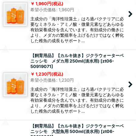
1,960
円
(税込)
希望小売価格
:
1,960
円
主成分の「海洋性珪藻土」はろ過バクテリアに必
要なミネラル・アミノ酸・微量元素などあらゆる
有効栄養成分を含んでいます。有効成分の働きに
より、メダカの繁殖率を上げるだけではなく孵化
した稚魚の成長もサポート…
【飼育用品】【カルキ抜き】ジクラウォーターベ
ニッシモ メダカ用 250ml(淡水用)
[
zt06-
50919071
]
1,230
円
(税込)
希望小売価格
:
1,230
円
主成分の「海洋性珪藻土」はろ過バクテリアに必
要なミネラル・アミノ酸・微量元素などあらゆる
有効栄養成分を含んでいます。有効成分の働きに
より、メダカの繁殖率を上げるだけではなく孵化
した稚魚の成長もサポート…
【飼育用品】【カルキ抜き】ジクラウォーターベ
ニッシモ 大型魚用 500ml(淡水用)
[
zt06-