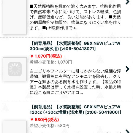
■天然腐植酸を極めて濃く含みます。抗酸化作用
で自然本来の水に近づけて、ストレス軽減、色揚
げ、産卵促進など、良い効能があります。■天然
の病原菌抑制物質で、病気になりにくい水を作り
ます。■pH緩衝作用でp…
【飼育用品】【水質調整剤】GEX NEWピュアW
300cc(淡水用)
[
zt06-50418071
]
1,070
円
(税込)
希望小売価格
:
1,070
円
白ニゴリやフィルターに引っかからない繊細な浮
遊物、観賞魚に有害なアンモニアを除去し、クリ
アーな輝きのある飼育水を作ります。【製品の特
長】本製品は新しく水槽を設置した時、水換え時
に起こる白にごりやアオコ…
【飼育用品】【水質調整剤】GEX NEWピュアW
120cc (+30cc増量)(淡水用)
[
zt06-50418061
]
580
円
(税込)
希望小売価格
:
580
円