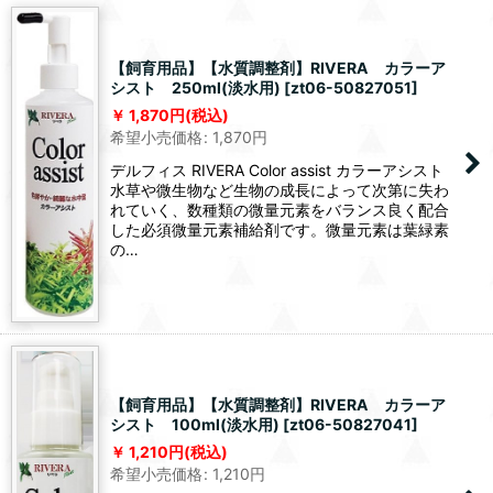
【飼育用品】【水質調整剤】RIVERA カラーア
シスト 250ml(淡水用)
[
zt06-50827051
]
1,870
円
(税込)
希望小売価格
:
1,870
円
デルフィス RIVERA Color assist カラーアシスト
水草や微生物など生物の成長によって次第に失わ
れていく、数種類の微量元素をバランス良く配合
した必須微量元素補給剤です。微量元素は葉緑素
の…
【飼育用品】【水質調整剤】RIVERA カラーア
シスト 100ml(淡水用)
[
zt06-50827041
]
1,210
円
(税込)
希望小売価格
:
1,210
円