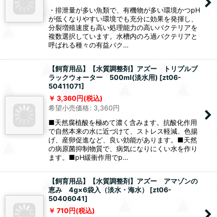
・排泄量が多い魚類で、有機物が多い環境かつpH
が低くなりやすい環境でも充分に効果を発揮し、
分裂増殖速度も高い処理能力の高いバクテリアを
複数選択しています。水槽内のろ過バクテリアと
呼ばれる種々の有益バク…
【飼育用品】【水質調整剤】アズー トリプルブ
ラックウォーター 500ml(淡水用)
[
zt06-
50411071
]
3,360
円
(税込)
希望小売価格
:
3,360
円
■天然腐植酸を極めて濃く含みます。抗酸化作用
で自然本来の水に近づけて、ストレス軽減、色揚
げ、産卵促進など、良い効能があります。■天然
の病原菌抑制物質で、病気になりにくい水を作り
ます。■pH緩衝作用でp…
【飼育用品】【水質調整剤】アズー アマゾンの
恵み 4g×6袋入（淡水・海水）
[
zt06-
50406041
]
710
円
(税込)