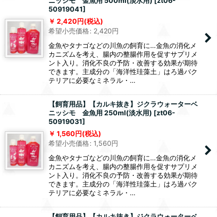
ニッシモ 金魚用 500ml(淡水用)
[
zt06-
50919041
]
2,420
円
(税込)
希望小売価格
:
2,420
円
金魚やタナゴなどの川魚の飼育に…金魚の消化メ
カニズムを考え、腸内の整腸作用を促すサプリメ
ント入り。消化不良の予防・改善する効果が期待
できます。主成分の「海洋性珪藻土」はろ過バク
テリアに必要なミネラル・…
【飼育用品】【カルキ抜き】ジクラウォーターベ
ニッシモ 金魚用 250ml(淡水用)
[
zt06-
50919031
]
1,560
円
(税込)
希望小売価格
:
1,560
円
金魚やタナゴなどの川魚の飼育に…金魚の消化メ
カニズムを考え、腸内の整腸作用を促すサプリメ
ント入り。消化不良の予防・改善する効果が期待
できます。主成分の「海洋性珪藻土」はろ過バク
テリアに必要なミネラル・…
【飼育用品】【カルキ抜き】ジクラウォーターベ