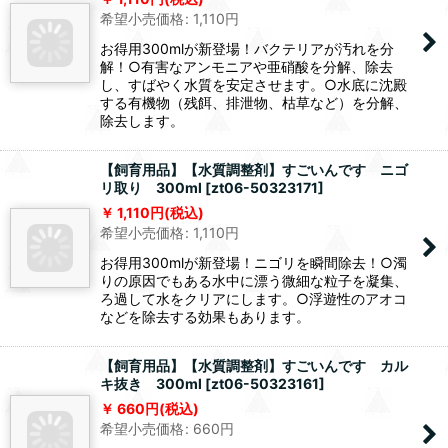
1,110
円
(税込)
希望小売価格
:
1,110
円
お得用300mlが新登場！バクテリアが汚れを分
解！○有害なアンモニアや亜硝酸を分解、除去
し、すばやく水質を安定させます。○水底に沈殿
する有機物（残餌、排泄物、枯草など）を分解、
除去します。
【飼育用品】【水質調整剤】すごいんです ニゴ
リ取り 300ml
[
zt06-50323171
]
1,110
円
(税込)
希望小売価格
:
1,110
円
お得用300mlが新登場！ニゴリを瞬間除去！○濁
りの原因でもある水中に漂う微細な粒子を凝集、
ろ過して水をクリアにします。○浮遊性のアオコ
などを除去する効果もあります。
【飼育用品】【水質調整剤】すごいんです カル
キ抜き 300ml
[
zt06-50323161
]