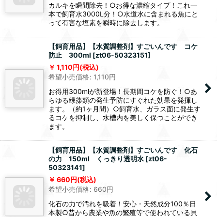
660
円
(税込)
希望小売価格
:
660
円
カルキを瞬間除去！○お得な濃縮タイプ！これ一
本で飼育水3000L分！○水道水に含まれる魚にと
って有害な塩素を瞬時に除去します。
【飼育用品】【水質調整剤】すごいんです コケ
防止 300ml
[
zt06-50323151
]
1,110
円
(税込)
希望小売価格
:
1,110
円
お得用300mlが新登場！長期間コケを防ぐ！○あ
らゆる緑藻類の発生予防にすぐれた効果を発揮し
ます。（約1ヶ月間）○飼育水、ガラス面に発生す
るコケを抑制し、水槽内を美しく保つことができ
ます。
【飼育用品】【水質調整剤】すごいんです 化石
の力 150ml くっきり透明水
[
zt06-
50323141
]
660
円
(税込)
希望小売価格
:
660
円