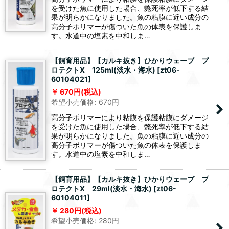
を受けた魚に使用した場合、斃死率が低下する結
果が明らかになりました。魚の粘膜に近い成分の
高分子ポリマーが傷ついた魚の体表を保護しま
す。水道中の塩素を中和しま…
【飼育用品】【カルキ抜き】ひかりウェーブ プ
ロテクトX 125ml(淡水・海水)
[
zt06-
60104021
]
670
円
(税込)
希望小売価格
:
670
円
高分子ポリマーにより粘膜を保護粘膜にダメージ
を受けた魚に使用した場合、斃死率が低下する結
果が明らかになりました。魚の粘膜に近い成分の
高分子ポリマーが傷ついた魚の体表を保護しま
す。水道中の塩素を中和しま…
【飼育用品】【カルキ抜き】ひかりウェーブ プ
ロテクトX 29ml(淡水・海水)
[
zt06-
60104011
]
280
円
(税込)
希望小売価格
:
280
円