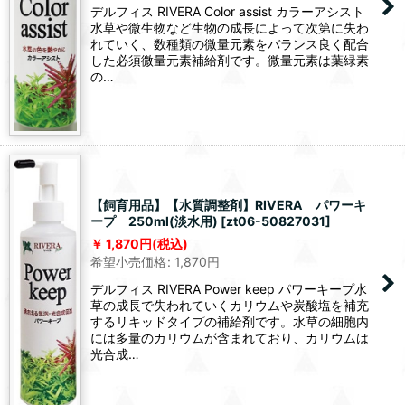
デルフィス RIVERA Color assist カラーアシスト
水草や微生物など生物の成長によって次第に失わ
れていく、数種類の微量元素をバランス良く配合
した必須微量元素補給剤です。微量元素は葉緑素
の…
【飼育用品】【水質調整剤】RIVERA パワーキ
ープ 250ml(淡水用)
[
zt06-50827031
]
1,870
円
(税込)
希望小売価格
:
1,870
円
デルフィス RIVERA Power keep パワーキープ水
草の成長で失われていくカリウムや炭酸塩を補充
するリキッドタイプの補給剤です。水草の細胞内
には多量のカリウムが含まれており、カリウムは
光合成…