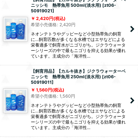
ニッシモ 熱帯魚用 500ml(淡水用)
[
zt06-
50919021
]
2,420
円
(税込)
希望小売価格
:
2,420
円
ネオンテトラやグッピーなど小型熱帯魚の飼育
に…飼育匹数が多くなる水槽ではエサなどによる
栄養過多で飼育水がニゴリがち。ジクラウォータ
ーシリーズの中で最もニゴリを抑える効果が優れ
ています。主成分の「海洋性…
【飼育用品】【カルキ抜き】ジクラウォーターベ
ニッシモ 熱帯魚用 250ml(淡水用)
[
zt06-
50919011
]
1,560
円
(税込)
希望小売価格
:
1,560
円
ネオンテトラやグッピーなど小型熱帯魚の飼育
に…飼育匹数が多くなる水槽ではエサなどによる
栄養過多で飼育水がニゴリがち。ジクラウォータ
ーシリーズの中で最もニゴリを抑える効果が優れ
ています。主成分の「海洋性…