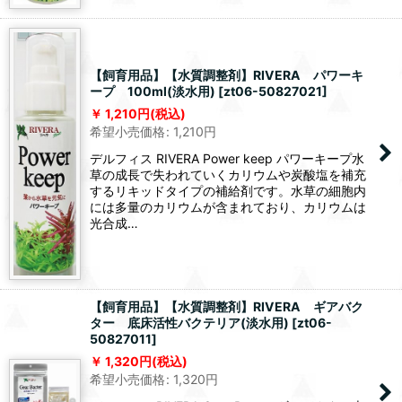
【飼育用品】【水質調整剤】RIVERA パワーキ
ープ 100ml(淡水用)
[
zt06-50827021
]
1,210
円
(税込)
希望小売価格
:
1,210
円
デルフィス RIVERA Power keep パワーキープ水
草の成長で失われていくカリウムや炭酸塩を補充
するリキッドタイプの補給剤です。水草の細胞内
には多量のカリウムが含まれており、カリウムは
光合成…
【飼育用品】【水質調整剤】RIVERA ギアバク
ター 底床活性バクテリア(淡水用)
[
zt06-
50827011
]
1,320
円
(税込)
希望小売価格
:
1,320
円