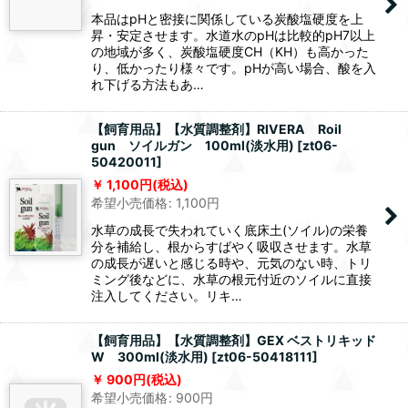
本品はpHと密接に関係している炭酸塩硬度を上
昇・安定させます。水道水のpHは比較的pH7以上
の地域が多く、炭酸塩硬度CH（KH）も高かった
り、低かったり様々です。pHが高い場合、酸を入
れ下げる方法もあ…
【飼育用品】【水質調整剤】RIVERA Roil
gun ソイルガン 100ml(淡水用)
[
zt06-
50420011
]
1,100
円
(税込)
希望小売価格
:
1,100
円
水草の成長で失われていく底床土(ソイル)の栄養
分を補給し、根からすばやく吸収させます。水草
の成長が遅いと感じる時や、元気のない時、トリ
ミング後などに、水草の根元付近のソイルに直接
注入してください。リキ…
【飼育用品】【水質調整剤】GEX ベストリキッド
W 300ml(淡水用)
[
zt06-50418111
]
900
円
(税込)
希望小売価格
:
900
円