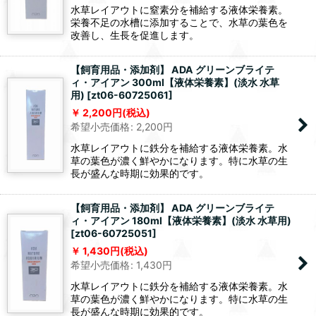
水草レイアウトに窒素分を補給する液体栄養素。
栄養不足の水槽に添加することで、水草の葉色を
改善し、生長を促進します。
【飼育用品・添加剤】 ADA グリーンブライテ
ィ・アイアン 300ml【液体栄養素】(淡水 水草
用)
[
zt06-60725061
]
2,200
円
(税込)
希望小売価格
:
2,200
円
水草レイアウトに鉄分を補給する液体栄養素。水
草の葉色が濃く鮮やかになります。特に水草の生
長が盛んな時期に効果的です。
【飼育用品・添加剤】 ADA グリーンブライテ
ィ・アイアン 180ml【液体栄養素】(淡水 水草用)
[
zt06-60725051
]
1,430
円
(税込)
希望小売価格
:
1,430
円
水草レイアウトに鉄分を補給する液体栄養素。水
草の葉色が濃く鮮やかになります。特に水草の生
長が盛んな時期に効果的です。