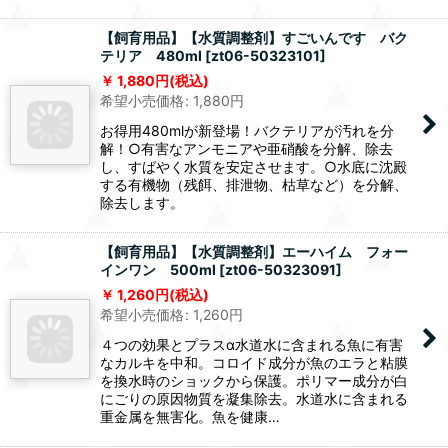
カルキを瞬間除去！○お得な濃縮タイプ！これ一
本で飼育水1500L分！○水道水に含まれる魚にと
って有害な塩素を瞬時に除去します。
【飼育用品】【水質調整剤】すごいんです バク
テリア 480ml
[
zt06-50323101
]
1,880
円
(税込)
希望小売価格
:
1,880
円
お得用480mlが新登場！バクテリアが汚れを分
解！○有害なアンモニアや亜硝酸を分解、除去
し、すばやく水質を安定させます。○水底に沈殿
する有機物（残餌、排泄物、枯草など）を分解、
除去します。
【飼育用品】【水質調整剤】エーハイム フォー
インワン 500ml
[
zt06-50323091
]
1,260
円
(税込)
希望小売価格
:
1,260
円
４つの効果とプラスα水道水に含まれる魚に有害