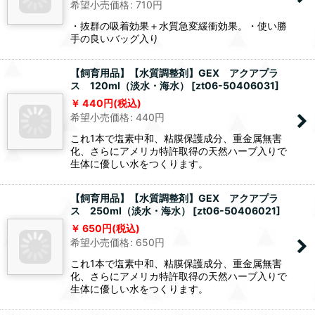
希望小売価格
:
710
円
・抜群の吸着効果＋水質急変緩衝効果。・使い勝
手の良いバッグ入り
【飼育用品】【水質調整剤】GEX アクアプラ
ス 120ml（淡水・海水）
[
zt06-50406031
]
440
円
(税込)
希望小売価格
:
440
円
これ1本で塩素中和、粘膜保護成分、重金属無害
化、さらにアメリカ特許取得の天然ハーブ入りで
生体に優しい水をつくります。
【飼育用品】【水質調整剤】GEX アクアプラ
ス 250ml（淡水・海水）
[
zt06-50406021
]
650
円
(税込)
希望小売価格
:
650
円
これ1本で塩素中和、粘膜保護成分、重金属無害
化、さらにアメリカ特許取得の天然ハーブ入りで
生体に優しい水をつくります。