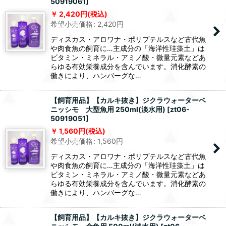
50919061
]
2,420
円
(税込)
希望小売価格
:
2,420
円
ディスカス・アロワナ・ポリプテルスなど古代魚
や肉食魚の飼育に…主成分の「海洋性珪藻土」は
ビタミン・ミネラル・アミノ酸・微量元素などあ
らゆる有効栄養成分を含んでいます。消化酵素の
働きにより、ハンバーグな…
【飼育用品】【カルキ抜き】ジクラウォーターベ
ニッシモ 大型魚用 250ml(淡水用)
[
zt06-
50919051
]
1,560
円
(税込)
希望小売価格
:
1,560
円
ディスカス・アロワナ・ポリプテルスなど古代魚
や肉食魚の飼育に…主成分の「海洋性珪藻土」は
ビタミン・ミネラル・アミノ酸・微量元素などあ
らゆる有効栄養成分を含んでいます。消化酵素の
働きにより、ハンバーグな…
【飼育用品】【カルキ抜き】ジクラウォーターベ