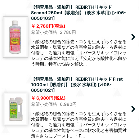
【飼育用品・添加剤】 REBIRTH リキッド
Second 250ml【吸着剤】 (淡水 水草用)
[
zt06-
60501031
]
2,780
円
(税込)
希望小売価格
:
2,780
円
・酸化物の総合的除去・コケを生えずらくさせる
水質調整・塩素などの有害物質の除去・ろ過材に
付着し、ろ過力を増強「リバースリキッドフレッ
シュ」の基本性能に加え「安定から酸性化へ向か
う時期」特有の悩みを解決…
【飼育用品・添加剤】 REBIRTH リキッド First
1000ml【吸着剤】 (淡水 水草用)
[
zt06-
60501021
]
6,980
円
(税込)
希望小売価格
:
6,980
円
・酸化物の総合的除去・コケを生えずらくさせる
水質調整・塩素などの有害物質の除去・ろ過材に
付着し、ろ過力を増強「リバースリキッドフレッ
シュ」の基本性能をベースに軟水化と有害物質対
策をさらにブースト。・P…