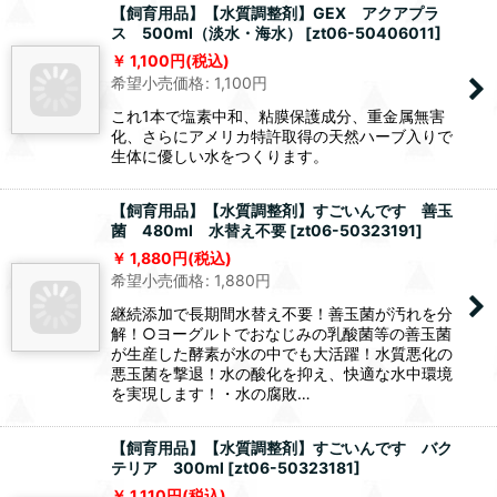
【飼育用品】【水質調整剤】GEX アクアプラ
ス 500ml（淡水・海水）
[
zt06-50406011
]
1,100
円
(税込)
希望小売価格
:
1,100
円
これ1本で塩素中和、粘膜保護成分、重金属無害
化、さらにアメリカ特許取得の天然ハーブ入りで
生体に優しい水をつくります。
【飼育用品】【水質調整剤】すごいんです 善玉
菌 480ml 水替え不要
[
zt06-50323191
]
1,880
円
(税込)
希望小売価格
:
1,880
円
継続添加で長期間水替え不要！善玉菌が汚れを分
解！○ヨーグルトでおなじみの乳酸菌等の善玉菌
が生産した酵素が水の中でも大活躍！水質悪化の
悪玉菌を撃退！水の酸化を抑え、快適な水中環境
を実現します！・水の腐敗…
【飼育用品】【水質調整剤】すごいんです バク
テリア 300ml
[
zt06-50323181
]