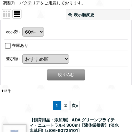
調整剤 バクテリアをご用意しております。
表示順変更
表示数
:
在庫あり
並び順
:
絞り込む
113
件
1
2
次
»
【飼育用品・添加剤】 ADA グリーンブライテ
ィ・ニュートラルK 300ml【液体栄養素】(淡水
水草用)
[
zt06-60725101
]