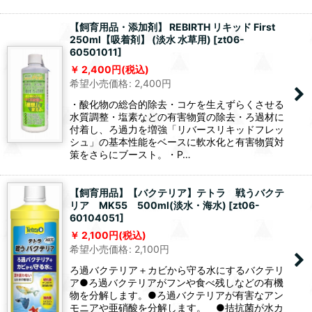
【飼育用品・添加剤】 REBIRTH リキッド First
250ml【吸着剤】 (淡水 水草用)
[
zt06-
60501011
]
2,400
円
(税込)
希望小売価格
:
2,400
円
・酸化物の総合的除去・コケを生えずらくさせる
水質調整・塩素などの有害物質の除去・ろ過材に
付着し、ろ過力を増強「リバースリキッドフレッ
シュ」の基本性能をベースに軟水化と有害物質対
策をさらにブースト。・P…
【飼育用品】【バクテリア】テトラ 戦うバクテ
リア MK55 500ml(淡水・海水)
[
zt06-
60104051
]
2,100
円
(税込)
希望小売価格
:
2,100
円
ろ過バクテリア＋カビから守る水にするバクテリ
ア●ろ過バクテリアがフンや食べ残しなどの有機
物を分解します。●ろ過バクテリアが有害なアン
モニアや亜硝酸を分解します。 ●拮抗菌が水カ