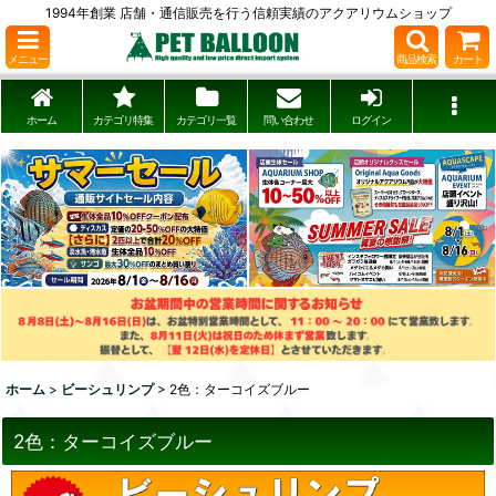
1994年創業 店舗・通信販売を行う信頼実績のアクアリウムショップ
メニュー
商品検索
カート
ホーム
カテゴリ特集
カテゴリ一覧
問い合わせ
ログイン
ホーム
>
ビーシュリンプ
>
2色：ターコイズブルー
2色：ターコイズブルー