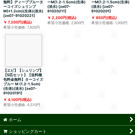
無料】ディープブルータ
ーM(1.2-1.5cm)(生体)
ーM(1.2-1.5cm)(生体)
ーコイズシュリンプ
(淡水)
[
ze07-
(淡水)
[
ze07-
M(±1.2cm)(生体)(淡水)
91020211
]
91020201
]
[
ze07-91020221
]
2,200
円
(税込)
850
円
(税込)
7,200
円
(税込)
希望小売価格
:
2,800
円
希望小売価格
:
1,000
円
希望小売価格
:
7,920
円
【エビ】【シュリンプ】
【5匹セット】【送料梱
包料金無料】ターコイズ
ブルー M (1.2-1.5cm)
(生体)(淡水)
[
ze07-
91020191
]
4,100
円
(税込)
希望小売価格
:
4,510
円
ホーム
ショッピングカート