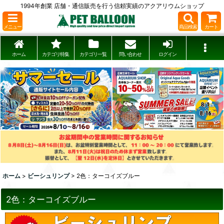
1994年創業 店舗・通信販売を行う信頼実績のアクアリウムショップ
メニュー
商品検索
カート
ホーム
カテゴリ特集
カテゴリ一覧
問い合わせ
ログイン
ホーム
>
ビーシュリンプ
>
2色：ターコイズブルー
2色：ターコイズブルー