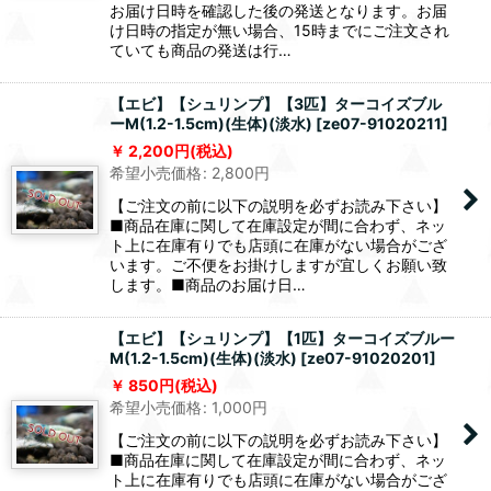
お届け日時を確認した後の発送となります。お届
け日時の指定が無い場合、15時までにご注文され
ていても商品の発送は行…
【エビ】【シュリンプ】【3匹】ターコイズブル
ーM(1.2-1.5cm)(生体)(淡水)
[
ze07-91020211
]
2,200
円
(税込)
希望小売価格
:
2,800
円
【ご注文の前に以下の説明を必ずお読み下さい】
■商品在庫に関して在庫設定が間に合わず、ネッ
ト上に在庫有りでも店頭に在庫がない場合がござ
います。ご不便をお掛けしますが宜しくお願い致
します。■商品のお届け日…
【エビ】【シュリンプ】【1匹】ターコイズブルー
M(1.2-1.5cm)(生体)(淡水)
[
ze07-91020201
]
850
円
(税込)
希望小売価格
:
1,000
円
【ご注文の前に以下の説明を必ずお読み下さい】
■商品在庫に関して在庫設定が間に合わず、ネッ
ト上に在庫有りでも店頭に在庫がない場合がござ