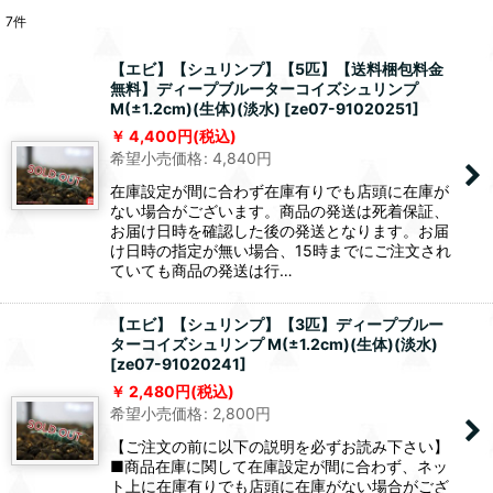
7
件
【エビ】【シュリンプ】【5匹】【送料梱包料金
無料】ディープブルーターコイズシュリンプ
M(±1.2cm)(生体)(淡水)
[
ze07-91020251
]
4,400
円
(税込)
希望小売価格
:
4,840
円
在庫設定が間に合わず在庫有りでも店頭に在庫が
ない場合がございます。商品の発送は死着保証、
お届け日時を確認した後の発送となります。お届
け日時の指定が無い場合、15時までにご注文され
ていても商品の発送は行…
【エビ】【シュリンプ】【3匹】ディープブルー
ターコイズシュリンプ M(±1.2cm)(生体)(淡水)
[
ze07-91020241
]
2,480
円
(税込)
希望小売価格
:
2,800
円
【ご注文の前に以下の説明を必ずお読み下さい】
■商品在庫に関して在庫設定が間に合わず、ネッ
ト上に在庫有りでも店頭に在庫がない場合がござ