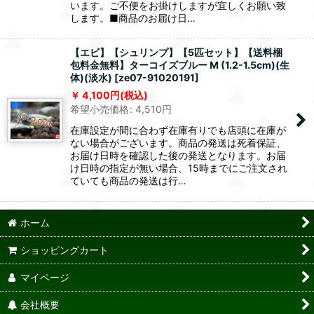
います。ご不便をお掛けしますが宜しくお願い致
します。■商品のお届け日…
【エビ】【シュリンプ】【5匹セット】【送料梱
包料金無料】ターコイズブルー M (1.2-1.5cm)(生
体)(淡水)
[
ze07-91020191
]
4,100
円
(税込)
希望小売価格
:
4,510
円
在庫設定が間に合わず在庫有りでも店頭に在庫が
ない場合がございます。商品の発送は死着保証、
お届け日時を確認した後の発送となります。お届
け日時の指定が無い場合、15時までにご注文され
ていても商品の発送は行…
ホーム
ショッピングカート
マイページ
会社概要