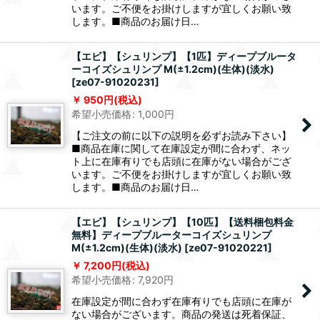
います。ご不便をお掛けしますが宜しくお願い致
します。■商品のお届け日…
【エビ】【シュリンプ】【1匹】ディープブルータ
ーコイズシュリンプ M(±1.2cm)(生体)(淡水)
[
ze07-91020231
]
950
円
(税込)
希望小売価格
:
1,000
円
【ご注文の前に以下の説明を必ずお読み下さい】
■商品在庫に関して在庫設定が間に合わず、ネッ
ト上に在庫有りでも店頭に在庫がない場合がござ
います。ご不便をお掛けしますが宜しくお願い致
します。■商品のお届け日…
【エビ】【シュリンプ】【10匹】【送料梱包料金
無料】ディープブルーターコイズシュリンプ
M(±1.2cm)(生体)(淡水)
[
ze07-91020221
]
7,200
円
(税込)
希望小売価格
:
7,920
円
在庫設定が間に合わず在庫有りでも店頭に在庫が
ない場合がございます。商品の発送は死着保証、