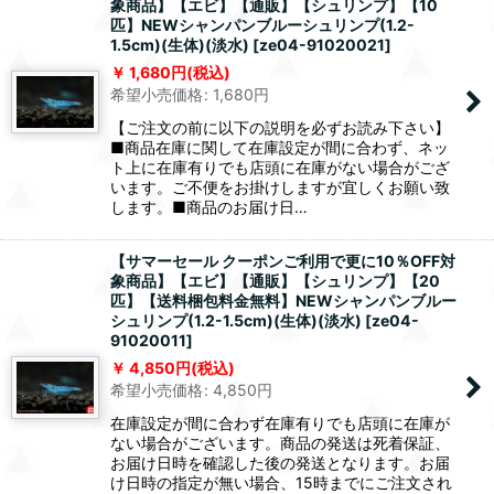
象商品】【エビ】【通販】【シュリンプ】【10
匹】NEWシャンパンブルーシュリンプ(1.2-
1.5cm)(生体)(淡水)
[
ze04-91020021
]
1,680
円
(税込)
希望小売価格
:
1,680
円
【ご注文の前に以下の説明を必ずお読み下さい】
■商品在庫に関して在庫設定が間に合わず、ネッ
ト上に在庫有りでも店頭に在庫がない場合がござ
います。ご不便をお掛けしますが宜しくお願い致
します。■商品のお届け日…
【サマーセール クーポンご利用で更に10％OFF対
象商品】【エビ】【通販】【シュリンプ】【20
匹】【送料梱包料金無料】NEWシャンパンブルー
シュリンプ(1.2-1.5cm)(生体)(淡水)
[
ze04-
91020011
]
4,850
円
(税込)
希望小売価格
:
4,850
円
在庫設定が間に合わず在庫有りでも店頭に在庫が
ない場合がございます。商品の発送は死着保証、
お届け日時を確認した後の発送となります。お届
け日時の指定が無い場合、15時までにご注文され