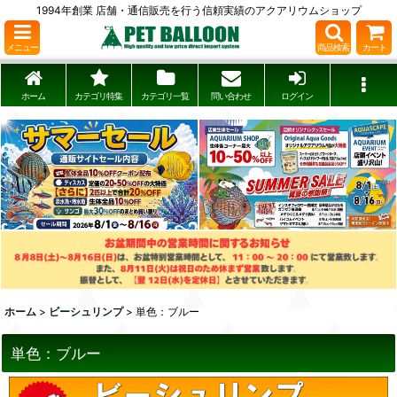
1994年創業 店舗・通信販売を行う信頼実績のアクアリウムショップ
メニュー
商品検索
カート
ホーム
カテゴリ特集
カテゴリ一覧
問い合わせ
ログイン
ホーム
>
ビーシュリンプ
>
単色：ブルー
単色：ブルー