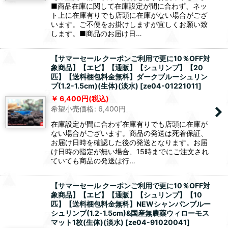
■商品在庫に関して在庫設定が間に合わず、ネッ
ト上に在庫有りでも店頭に在庫がない場合がござ
います。ご不便をお掛けしますが宜しくお願い致
します。■商品のお届け日…
【サマーセール クーポンご利用で更に10％OFF対
象商品】【エビ】【通販】【シュリンプ】【20
匹】【送料梱包料金無料】ダークブルーシュリン
プ(1.2-1.5cm)(生体)(淡水)
[
ze04-01221011
]
6,400
円
(税込)
希望小売価格
:
6,400
円
在庫設定が間に合わず在庫有りでも店頭に在庫が
ない場合がございます。商品の発送は死着保証、
お届け日時を確認した後の発送となります。お届
け日時の指定が無い場合、15時までにご注文され
ていても商品の発送は行…
【サマーセール クーポンご利用で更に10％OFF対
象商品】【エビ】【通販】【シュリンプ】【10
匹】【送料梱包料金無料】NEWシャンパンブルー
シュリンプ(1.2-1.5cm)&国産無農薬ウィローモス
マット1枚(生体)(淡水)
[
ze04-91020041
]