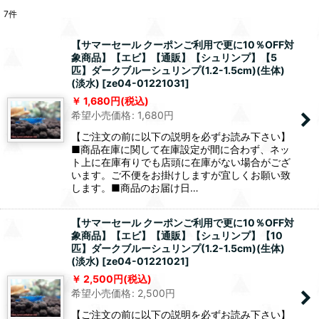
7
件
【サマーセール クーポンご利用で更に10％OFF対
象商品】【エビ】【通販】【シュリンプ】【5
匹】ダークブルーシュリンプ(1.2-1.5cm)(生体)
(淡水)
[
ze04-01221031
]
1,680
円
(税込)
希望小売価格
:
1,680
円
【ご注文の前に以下の説明を必ずお読み下さい】
■商品在庫に関して在庫設定が間に合わず、ネッ
ト上に在庫有りでも店頭に在庫がない場合がござ
います。ご不便をお掛けしますが宜しくお願い致
します。■商品のお届け日…
【サマーセール クーポンご利用で更に10％OFF対
象商品】【エビ】【通販】【シュリンプ】【10
匹】ダークブルーシュリンプ(1.2-1.5cm)(生体)
(淡水)
[
ze04-01221021
]
2,500
円
(税込)
希望小売価格
:
2,500
円
【ご注文の前に以下の説明を必ずお読み下さい】