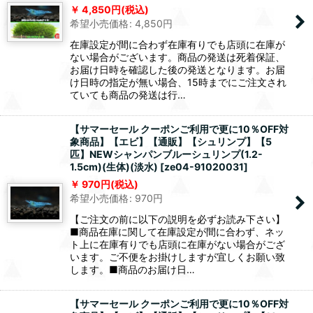
4,850
円
(税込)
希望小売価格
:
4,850
円
在庫設定が間に合わず在庫有りでも店頭に在庫が
ない場合がございます。商品の発送は死着保証、
お届け日時を確認した後の発送となります。お届
け日時の指定が無い場合、15時までにご注文され
ていても商品の発送は行…
【サマーセール クーポンご利用で更に10％OFF対
象商品】【エビ】【通販】【シュリンプ】【5
匹】NEWシャンパンブルーシュリンプ(1.2-
1.5cm)(生体)(淡水)
[
ze04-91020031
]
970
円
(税込)
希望小売価格
:
970
円
【ご注文の前に以下の説明を必ずお読み下さい】
■商品在庫に関して在庫設定が間に合わず、ネッ
ト上に在庫有りでも店頭に在庫がない場合がござ
います。ご不便をお掛けしますが宜しくお願い致
します。■商品のお届け日…
【サマーセール クーポンご利用で更に10％OFF対