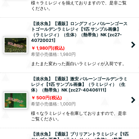
様々ラミレジィを揃えておりますので、是非ご覧
ください。
【淡水魚】【通販】ロングフィン バルーンゴース
トゴールデンラミレジィ【1匹 サンプル画像】
（ラミレジィ）（生体）（熱帯魚）NK
[
zc27-
40720021
]
1,980
円
(税込)
希望小売価格
:
1,980
円
またまた変わった面白いラミレジィが入荷です。
【淡水魚】【通販】激安 バルーンゴールデンラミ
レジィ【1匹 サンプル画像】（ラミレジィ）（生
体）（熱帯魚）NK
[
zc27-40406111
]
500
円
(税込)
希望小売価格
:
1,000
円
様々なラミレジィを在庫しておりますので、是非
ご覧ください。
【淡水魚】【通販】ブリリアントラミレジィ【1匹