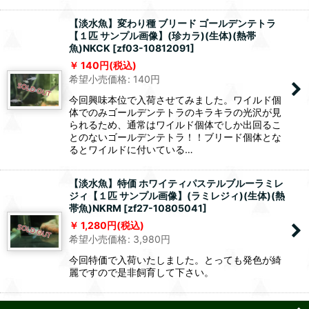
【淡水魚】変わり種 ブリード ゴールデンテトラ
【１匹 サンプル画像】(珍カラ)(生体)(熱帯
魚)NKCK
[
zf03-10812091
]
140
円
(税込)
希望小売価格
:
140
円
今回興味本位で入荷させてみました。ワイルド個
体でのみゴールデンテトラのキラキラの光沢が見
られるため、通常はワイルド個体でしか出回るこ
とのないゴールデンテトラ！！ブリード個体とな
るとワイルドに付いている…
【淡水魚】特価 ホワイティパステルブルーラミレ
ジィ【１匹 サンプル画像】(ラミレジィ)(生体)(熱
帯魚)NKRM
[
zf27-10805041
]
1,280
円
(税込)
希望小売価格
:
3,980
円
今回特価で入荷いたしました。とっても発色が綺
麗ですので是非飼育して下さい。