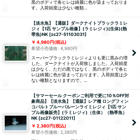
黒のボディで各ヒレは綺麗に色が染まっておりま
す。入荷頻度は少ない種類…
【淡水魚】【通販】ダークナイトブラックラミレ
ジィ【1匹 サンプル画像】(ラミレジィ)(生体)(熱
帯魚)NK
[
zc27-51103031
]
4,980
円
(税込)
希望小売価格
:
4,980
円
スーパーブラックラミレジィよりも更に黒みの増
した、ダークナイトが入荷致しました。入荷頻度
は少なく、ただの黒ではなく、黒のボディで各ヒ
レは綺麗に色が染まっております。入荷頻度は少
ない種類となりますので、…
【サマーセール クーポンご利用で更に10％OFF対
象商品】【淡水魚】【通販】レア種 ロングフィン
コバルトブルーバルーンライミレジィ【1匹 サン
プル画像販売】(ラミレジィ)（生体）（熱帯魚）
NK
[
zc27-01122011
]
2,380
円
(税込)
希望小売価格
:
2,380
円