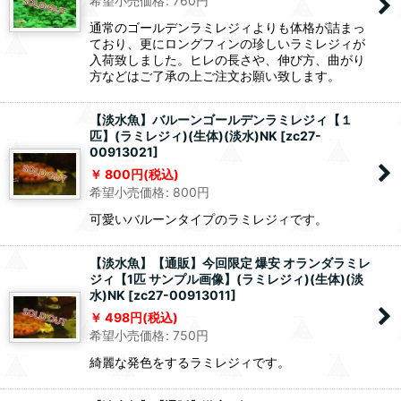
希望小売価格
:
760
円
通常のゴールデンラミレジィよりも体格が詰まっ
ており、更にロングフィンの珍しいラミレジィが
入荷致しました。ヒレの長さや、伸び方、曲がり
方などはご了承の上ご注文お願い致します。
【淡水魚】バルーンゴールデンラミレジィ【１
匹】(ラミレジィ)(生体)(淡水)NK
[
zc27-
00913021
]
800
円
(税込)
希望小売価格
:
800
円
可愛いバルーンタイプのラミレジィです。
【淡水魚】【通販】今回限定 爆安 オランダラミレ
ジィ【1匹 サンプル画像】(ラミレジィ)(生体)(淡
水)NK
[
zc27-00913011
]
498
円
(税込)
希望小売価格
:
750
円
綺麗な発色をするラミレジィです。