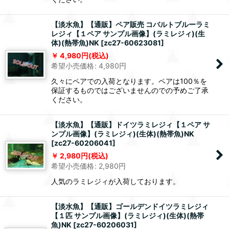
【淡水魚】【通販】ペア販売 コバルトブルーラミ
レジィ【１ペア サンプル画像】(ラミレジィ)(生
体)(熱帯魚)NK
[
zc27-60623081
]
4,980
円
(税込)
希望小売価格
:
4,980
円
久々にペアでの入荷となります。ペアは100％を
保証するものではございませんのでの予めご了承
ください。
【淡水魚】【通販】ドイツラミレジィ【１ペア サ
ンプル画像】(ラミレジィ)(生体)(熱帯魚)NK
[
zc27-60206041
]
2,980
円
(税込)
希望小売価格
:
2,980
円
人気のラミレジィが入荷しております。
【淡水魚】【通販】ゴールデンドイツラミレジィ
【１匹 サンプル画像】(ラミレジィ)(生体)(熱帯
魚)NK
[
zc27-60206031
]