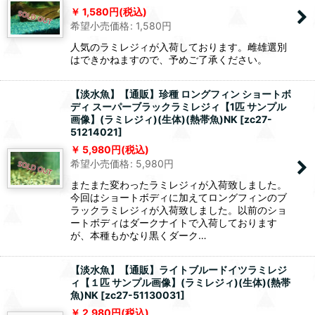
1,580
円
(税込)
希望小売価格
:
1,580
円
人気のラミレジィが入荷しております。雌雄選別
はできかねますので、予めご了承ください。
【淡水魚】【通販】珍種 ロングフィン ショートボ
ディ スーパーブラックラミレジィ【1匹 サンプル
画像】(ラミレジィ)(生体)(熱帯魚)NK
[
zc27-
51214021
]
5,980
円
(税込)
希望小売価格
:
5,980
円
またまた変わったラミレジィが入荷致しました。
今回はショートボディに加えてロングフィンのブ
ラックラミレジィが入荷致しました。以前のショ
ートボディはダークナイトで入荷しております
が、本種もかなり黒くダーク…
【淡水魚】【通販】ライトブルードイツラミレジ
ィ【１匹 サンプル画像】(ラミレジィ)(生体)(熱帯
魚)NK
[
zc27-51130031
]
2,980
円
(税込)