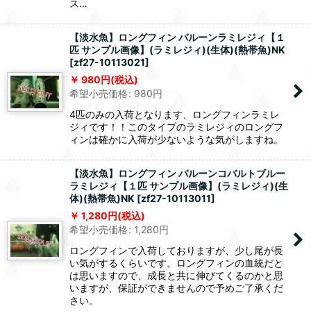
ス…
【淡水魚】ロングフィン バルーンラミレジィ【１
匹 サンプル画像】(ラミレジィ)(生体)(熱帯魚)NK
[
zf27-10113021
]
980
円
(税込)
希望小売価格
:
980
円
4匹のみの入荷となります、ロングフィンラミレ
ジィです！！このタイプのラミレジィのロングフ
ィンは確かに入荷が少ないような気がしますね。
【淡水魚】ロングフィン バルーンコバルトブルー
ラミレジィ【１匹 サンプル画像】(ラミレジィ)(生
体)(熱帯魚)NK
[
zf27-10113011
]
1,280
円
(税込)
希望小売価格
:
1,280
円
ロングフィンで入荷しておりますが、少し尾が長
い気がするくらいです。ロングフィンの血統だと
は思いますので、成長と共に伸びてくるのかと思
いますが、保証ができませんので予めご了承くだ
さい。