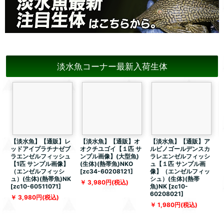
淡水魚コーナー最新入荷生体
【淡水魚】【通販】レ
【淡水魚】【通販】オ
【淡水魚】【通販】ア
ッドアイプラチナゼブ
オクチユゴイ【１匹 サ
ルビノゴールデンスカ
ラエンゼルフィッシュ
ンプル画像】(大型魚)
ラレエンゼルフィッシ
【1匹 サンプル画像】
(生体)(熱帯魚)NKO
ュ【１匹 サンプル画
（エンゼルフィッシ
[
zc34-60208121
]
像】（エンゼルフィッ
ュ）(生体)(熱帯魚)NK
シュ）(生体)(熱帯
体
3,980
円
(税込)
[
zc10-60511071
]
魚)NK
[
zc10-
5
60208021
]
3,980
円
(税込)
1,980
円
(税込)