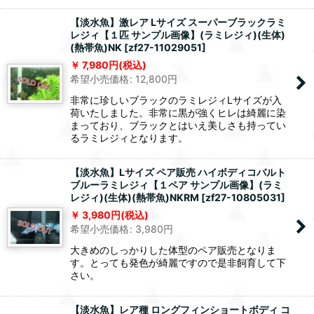
【淡水魚】激レア Lサイズ スーパーブラックラミ
レジィ【１匹 サンプル画像】(ラミレジィ)(生体)
(熱帯魚)NK
[
zf27-11029051
]
7,980
円
(税込)
希望小売価格
:
12,800
円
非常に珍しいブラックのラミレジィLサイズが入
荷いたしました。非常に黒が強くヒレは綺麗に染
まっており、ブラックとはいえ美しさも持ってい
るラミレジィとなります。
【淡水魚】Lサイズ ペア販売 ハイボディコバルト
ブルーラミレジィ【１ペア サンプル画像】(ラミ
レジィ)(生体)(熱帯魚)NKRM
[
zf27-10805031
]
3,980
円
(税込)
希望小売価格
:
3,980
円
大きめのしっかりした体型のペア販売となりま
す。とっても発色が綺麗ですので是非飼育して下
さい。
【淡水魚】レア種 ロングフィンショートボディ コ