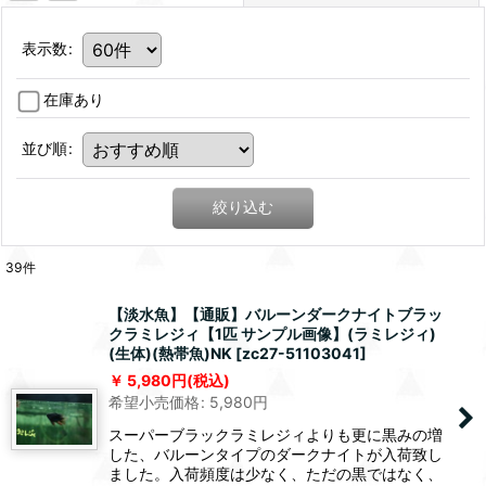
表示数
:
在庫あり
並び順
:
絞り込む
39
件
【淡水魚】【通販】バルーンダークナイトブラッ
クラミレジィ【1匹 サンプル画像】(ラミレジィ)
(生体)(熱帯魚)NK
[
zc27-51103041
]
5,980
円
(税込)
希望小売価格
:
5,980
円
スーパーブラックラミレジィよりも更に黒みの増
した、バルーンタイプのダークナイトが入荷致し
ました。入荷頻度は少なく、ただの黒ではなく、