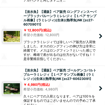
アルバンドと同じダトニオ…
【淡水魚】【通販】ペア販売 ロングフィンスーパ
ーブラックバルーンラミレレジィ【１ペア サンプ
ル画像】(ラミレジィ)(生体)(熱帯魚)NK
[
zc27-
60709011
]
12,800
円
(税込)
希望小売価格
:
12,800
円
ブラックラミレジィでは珍しいペア販売が入荷致
しました。オスのロングフィンの伸び方は非常に
綺麗です。メスはロングフィン？といった感じで
すが、雌雄で差が出るのは仕方がないですね！！
是非繁殖目指してください…
【淡水魚】【通販】ペア販売 ゴールデンコバルト
ブルーラミレジィ【１ペア サンプル画像】(ラミ
レジィ)(生体)(熱帯魚)NK
[
zc27-60623091
]
4,980
円
(税込)
希望小売価格
:
4,980
円
久々にペアでの入荷となります。ペアは100％を
保証するものではございませんのでの予めご了承
ください。