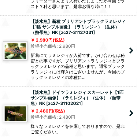
ブリーダーさんより入荷いたしましたが今回でラ
スト？科と思います。是非お得な時に！！
【淡水魚】新種 ブリリアントブラックラミレジィ
【1匹 サンプル画像】（ラミレジィ）（生体）
（熱帯魚）NK
[
zc27-31127031
]
2,980
円
(税込)
希望小売価格
:
2,980
円
新着にてラミレジィが入荷です。かけ合わせは秘
密との事ですが、ブリリアントラミレジィとブラ
ックラミレジィの品種と思います。通常ブラック
ラミレジィには輝きはございませんが、今回のブ
ラックラミレジィの本種に…
【淡水魚】ドイツラミレジィ スカーレット【1匹
サンプル画像】（ラミレジィ）（生体）（熱帯
魚）NK
[
zc27-31102021
]
2,480
円
(税込)
希望小売価格
:
2,480
円
様々なラミレジィを在庫しておりますので、是非
ご覧ください。