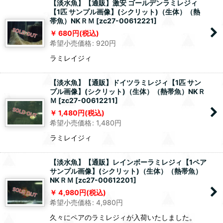
【淡水魚】【通販】激安 ゴールデンラミレジィ
【1匹 サンプル画像】(シクリット)（生体）（熱
帯魚）NKＲＭ
[
zc27-00612221
]
680
円
(税込)
希望小売価格
:
920
円
ラミレイジィ
【淡水魚】【通販】ドイツラミレジィ【1匹 サン
プル画像】(シクリット)（生体）（熱帯魚）NKＲ
Ｍ
[
zc27-00612211
]
1,480
円
(税込)
希望小売価格
:
1,480
円
ラミレイジィ
【淡水魚】【通販】レインボーラミレジィ【1ペア
サンプル画像】(シクリット)（生体）（熱帯魚）
NKＲＭ
[
zc27-00612201
]
4,980
円
(税込)
希望小売価格
:
4,980
円
久々にペアのラミレジィが入荷いたしました。