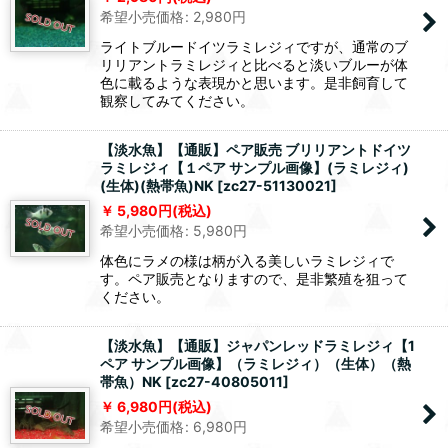
希望小売価格
:
2,980
円
ライトブルードイツラミレジィですが、通常のブ
リリアントラミレジィと比べると淡いブルーが体
色に載るような表現かと思います。是非飼育して
観察してみてください。
【淡水魚】【通販】ペア販売 ブリリアントドイツ
ラミレジィ【１ペア サンプル画像】(ラミレジィ)
(生体)(熱帯魚)NK
[
zc27-51130021
]
5,980
円
(税込)
希望小売価格
:
5,980
円
体色にラメの様は柄が入る美しいラミレジィで
す。ペア販売となりますので、是非繁殖を狙って
ください。
【淡水魚】【通販】ジャパンレッドラミレジィ【1
ペア サンプル画像】（ラミレジィ）（生体）（熱
帯魚）NK
[
zc27-40805011
]
6,980
円
(税込)
希望小売価格
:
6,980
円