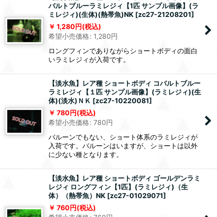
バルトブルーラミレジィ【1匹 サンプル画像】(ラ
ミレジィ)(生体)(熱帯魚)NK
[
zc27-21208201
]
1,280
円
(税込)
希望小売価格
:
1,280
円
ロングフィンでありながらショートボディの面白
いラミレジィが入荷です。
【淡水魚】レア種 ショートボディ コバルトブルー
ラミレジィ【１匹 サンプル画像】(ラミレジィ)(生
体)(淡水)ＮＫ
[
zc27-10220081
]
780
円
(税込)
希望小売価格
:
780
円
バルーンでもない、ショート体系のラミレジィが
入荷です。バルーンはいますが、ショートは以外
に少ない種となります。
【淡水魚】レア種 ショートボディ ゴールデンラミ
レジィ ロングフィン【1匹】(ラミレジィ)（生
体）（熱帯魚）NK
[
zc27-01029071
]
760
円
(税込)