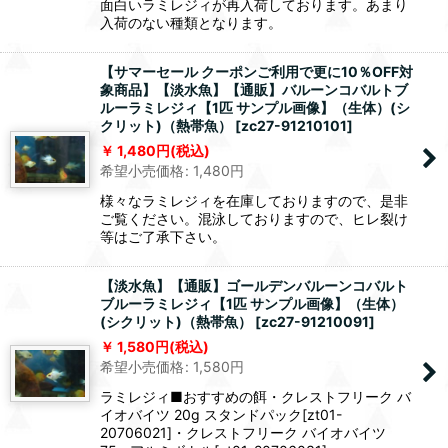
面白いラミレジィが再入荷しております。あまり
入荷のない種類となります。
【サマーセール クーポンご利用で更に10％OFF対
象商品】【淡水魚】【通販】バルーンコバルトブ
ルーラミレジィ【1匹 サンプル画像】（生体）(シ
クリット)（熱帯魚）
[
zc27-91210101
]
1,480
円
(税込)
希望小売価格
:
1,480
円
様々なラミレジィを在庫しておりますので、是非
ご覧ください。混泳しておりますので、ヒレ裂け
等はご了承下さい。
【淡水魚】【通販】ゴールデンバルーンコバルト
ブルーラミレジィ【1匹 サンプル画像】（生体）
(シクリット)（熱帯魚）
[
zc27-91210091
]
1,580
円
(税込)
希望小売価格
:
1,580
円
ラミレジィ■おすすめの餌・クレストフリーク バ
イオバイツ 20g スタンドパック[zt01-
20706021]・クレストフリーク バイオバイツ