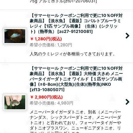
75g アルミボトル[zt01-20706031]
【サマーセール クーポンご利用で更に10％OFF対
象商品】【淡水魚】【通販】コバルトブルーラミ
レジィ【1匹 サンプル画像】（生体）(シクリッ
ト)（熱帯魚）
[
zc27-91210081
]
1,280
円
(税込)
希望小売価格
:
1,280
円
人気のラミレジィが各種揃ってきております。
【サマーセール クーポンご利用で更に10％OFF対
象商品】【淡水魚】【通販】大特価 大きめ メニー
バータイガーダトニオ ワイルド【１匹サンプル画
像】(±6-8cm)(大型魚)(生体)(熱帯魚)NKO
[
zf13-10805071
]
2,980
円
(税込)
希望小売価格
:
4,980
円
メニーバータイガーダトニオ、別名（メニーバー
ナンダス、シックスバーダトニオ、メニーバーダ
トニオ）と言われており、フォーバータイガーや
ダトニオプラスワン、ニューギニアダトニオ、リ