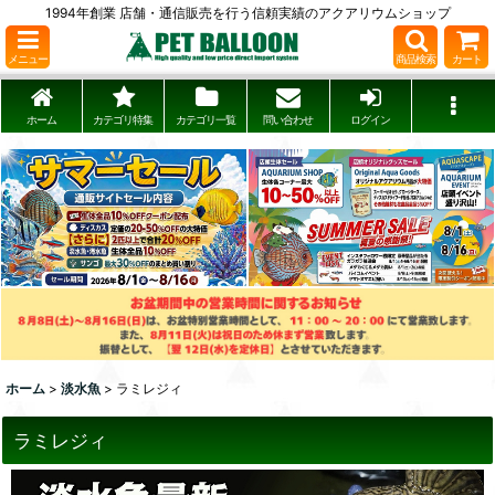
1994年創業 店舗・通信販売を行う信頼実績のアクアリウムショップ
メニュー
商品検索
カート
ホーム
カテゴリ特集
カテゴリ一覧
問い合わせ
ログイン
ホーム
>
淡水魚
>
ラミレジィ
ラミレジィ