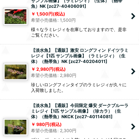
サンプル画像】（ラミレジィ）（生体）（熱帯
魚）NK
[
zc27-40406091
]
1,500
円
(税込)
希望小売価格
:
1,500
円
様々なラミレジィを在庫しておりますので、是非
ご覧ください。
【淡水魚】【通販】激安 ロングフィン ドイツラミ
レジィ【1匹 サンプル画像】（ラミレジィ）（生
体）（熱帯魚）NK
[
zc27-40204011
]
2,980
円
(税込)
希望小売価格
:
2,980
円
珍しいロングフィンタイプのラミレジィが久々に
入荷致しました。
【淡水魚】【通販】今回限定 爆安 ダークブルーラ
ミレジィ【1匹 サンプル画像】（珍カラ）（生
体）（熱帯魚）NKCK
[
zc27-40114081
]
980
円
(税込)
希望小売価格
:
2,300
円