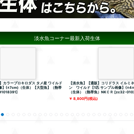
淡水魚コーナー最新入荷生体
】カラープロキロダス タメ産 ワイルド
【淡水魚】【通販】コリドラス イルミネ
像】(±7cm)（生体）【大型魚】（熱帯
ン ワイルド【1匹 サンプル画像】(±4ｍ
91018391
]
（生体）（熱帯魚）NKＣＲ
[
zc32-010
8,800
円
(税込)