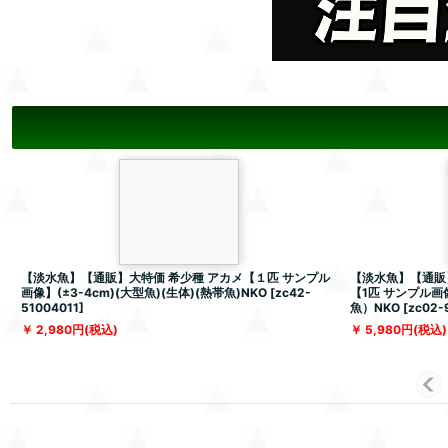
【淡水魚】【通販】大特価 希少種 アカメ【１匹 サンプル
【淡水魚】【通販
画像】(±3-4cm)(大型魚)(生体)(熱帯魚)NKO
[
zc42-
【1匹 サンプル画
51004011
]
魚）NKO
[
zc02-
2,980
円
(税込)
5,980
円
(税込)