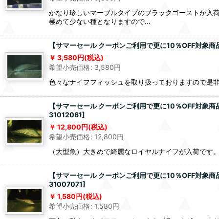
かなり珍しいマーブルタイプのブラックゴーストが入
極めて少ない種となりますので…
【サマーセール クーポンご利用で更に10％OFF対象商品
3,580
円
(税込)
希望小売価格
:
3,580
円
色々なナイフフィッシュを取り扱っておりますので是
【サマーセール クーポンご利用で更に10％OFF対象商
31012061
]
12,800
円
(税込)
希望小売価格
:
12,800
円
（大型魚）大きめで綺麗なロイヤルナイフが入荷です
【サマーセール クーポンご利用で更に10％OFF対象商
31007071
]
1,580
円
(税込)
希望小売価格
:
1,580
円