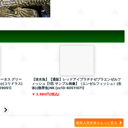
ータス グリー
【淡水魚】【通販】レッドアイプラチナゼブラエンゼルフ
)(コリドラス)
ィッシュ【1匹 サンプル画像】（エンゼルフィッシュ）(生
(
29051
]
体)(熱帯魚)NK
[
zc10-60511071
]
3,980
円
(税込)
最新入荷生体をもっと見る