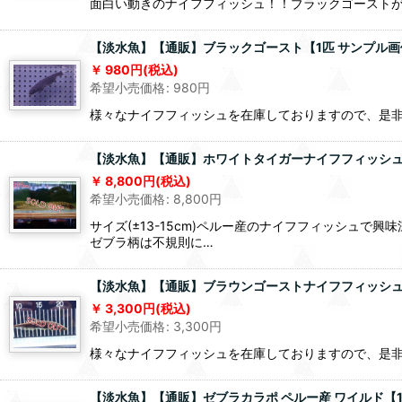
面白い動きのナイフフィッシュ！！ブラックゴースト
【淡水魚】【通販】ブラックゴースト【1匹 サンプル
980
円
(税込)
希望小売価格
:
980
円
様々なナイフフィッシュを在庫しておりますので、是
【淡水魚】【通販】ホワイトタイガーナイフフィッシュ(Bra
8,800
円
(税込)
希望小売価格
:
8,800
円
サイズ(±13-15cm)ペルー産のナイフフィッシュ
ゼブラ柄は不規則に…
【淡水魚】【通販】ブラウンゴーストナイフフィッシュ【1匹
3,300
円
(税込)
希望小売価格
:
3,300
円
様々なナイフフィッシュを在庫しておりますので、是
【淡水魚】【通販】ゼブラカラポ ペルー産 ワイルド【1匹 