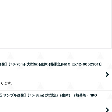
±6-7cm)(大型魚)(生体)(熱帯魚)NKＯ
[
zc12-60523011
]
なります。
サンプル画像】(±5-8cm)(大型魚)（生体）（熱帯魚）NKO