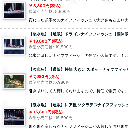
8,800
円
(税込)
希望小売価格
:
8,800
円
変わった派手めのナイフフィッシュで大きさもあまり
【淡水魚】【通販】ドラゴンナイフフィッシュ【個体販売】(
19,800
円
(税込)
希望小売価格
:
19,800
円
非常に珍しいナイフフィッシュの仲間が入荷です。１
【淡水魚】【通販】特価 大きい スポットナイフフィッシュ(
7,980
円
(税込)
希望小売価格
:
7,980
円
引き取りにて入荷しておりますので、特価で販売です
【淡水魚】【通販】レア種 ソクラテスナイフフィッシュ【1匹
15,800
円
(税込)
希望小売価格
:
15,800
円
またまた変わったナイフフィッシュが入荷しておりま