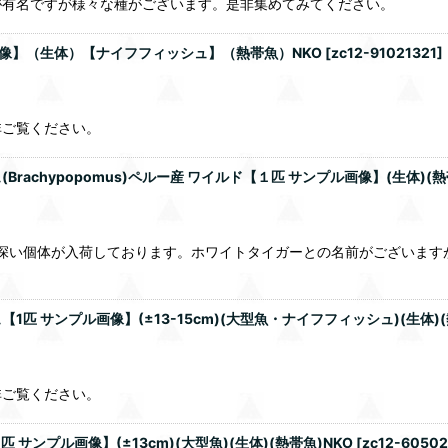
が有名ですが様々な種がございます。是非集めてみてください。
画像】（生体）【ナイフフィッシュ】（熱帯魚）NKO
[
zc12-91021321
]
非ご覧ください。
chypopomus)ペルー産 ワイルド【１匹 サンプル画像】(生体)(熱
で興味深い個体が入荷しております。ホワイトタイガーとの名前がござい
 サンプル画像】(±13-15cm)(大型魚・ナイフフィッシュ)(生体)(
非ご覧ください。
サンプル画像】(±13cm)(大型魚)(生体)(熱帯魚)NKO
[
zc12-6050