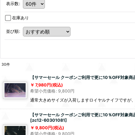
表示数
:
在庫あり
並び順
:
30
件
【サマーセール クーポンご利用で更に10％OFF対象商品
7,980
円
(税込)
希望小売価格
:
9,800
円
通常大きめサイズが入荷しますロイヤルナイフですが
【サマーセール クーポンご利用で更に10％OFF対象商品
[
zc12-60301081
]
9,800
円
(税込)
希望小売価格
:
9,800
円