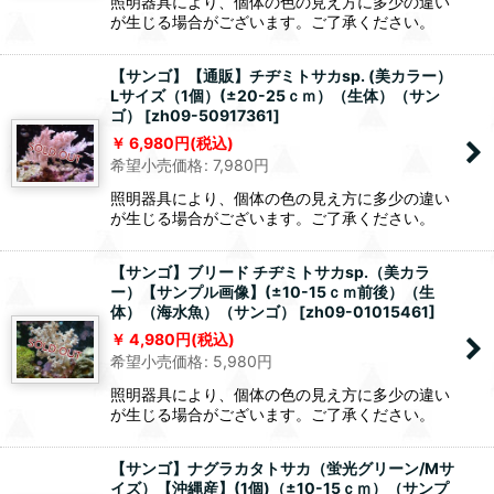
照明器具により、個体の色の見え方に多少の違い
が生じる場合がございます。ご了承ください。
【サンゴ】【通販】チヂミトサカsp. (美カラー）
Lサイズ（1個）(±20-25ｃｍ）（生体）（サン
ゴ）
[
zh09-50917361
]
6,980
円
(税込)
希望小売価格
:
7,980
円
照明器具により、個体の色の見え方に多少の違い
が生じる場合がございます。ご了承ください。
【サンゴ】ブリード チヂミトサカsp.（美カラ
ー）【サンプル画像】(±10-15ｃｍ前後）（生
体）（海水魚）（サンゴ）
[
zh09-01015461
]
4,980
円
(税込)
希望小売価格
:
5,980
円
照明器具により、個体の色の見え方に多少の違い
が生じる場合がございます。ご了承ください。
【サンゴ】ナグラカタトサカ（蛍光グリーン/Mサ
イズ）【沖縄産】(1個)（±10-15ｃｍ）（サンプ