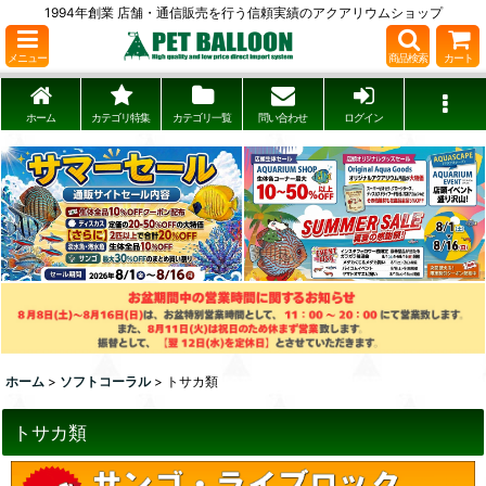
1994年創業 店舗・通信販売を行う信頼実績のアクアリウムショップ
メニュー
商品検索
カート
ホーム
カテゴリ特集
カテゴリ一覧
問い合わせ
ログイン
ホーム
>
ソフトコーラル
>
トサカ類
トサカ類