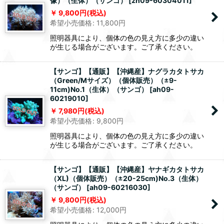
像）（生体）（サンゴ）
[
zh09-60304011
]
9,800
円
(税込)
希望小売価格
:
11,800
円
照明器具により、個体の色の見え方に多少の違い
が生じる場合がございます。ご了承ください。
【サンゴ】【通販】【沖縄産】ナグラカタトサカ
（Green/Mサイズ）（個体販売）（±9-
11cm)No.1（生体）（サンゴ）
[
ah09-
60219010
]
7,980
円
(税込)
希望小売価格
:
9,800
円
照明器具により、個体の色の見え方に多少の違い
が生じる場合がございます。ご了承ください。
【サンゴ】【通販】【沖縄産】ヤナギカタトサカ
（XL)（個体販売）（±20-25cm)No.3（生体）
（サンゴ）
[
ah09-60216030
]
9,800
円
(税込)
希望小売価格
:
12,000
円