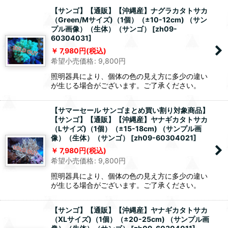
【サンゴ】【通販】【沖縄産】ナグラカタトサカ
（Green/Mサイズ)（1個）（±10-12cm) （サン
プル画像）（生体）（サンゴ）
[
zh09-
60304031
]
7,980
円
(税込)
希望小売価格
:
9,800
円
照明器具により、個体の色の見え方に多少の違い
が生じる場合がございます。ご了承ください。
【サマーセール サンゴまとめ買い割り対象商品】
【サンゴ】【通販】【沖縄産】ヤナギカタトサカ
（Lサイズ)（1個）（±15-18cm) （サンプル画
像）（生体）（サンゴ）
[
zh09-60304021
]
7,980
円
(税込)
希望小売価格
:
9,800
円
照明器具により、個体の色の見え方に多少の違い
が生じる場合がございます。ご了承ください。
【サンゴ】【通販】【沖縄産】ヤナギカタトサカ
（XLサイズ)（1個）（±20-25cm) （サンプル画