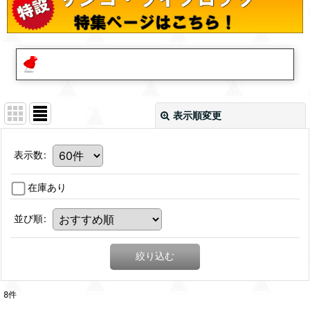
表示順変更
表示数
:
在庫あり
並び順
:
絞り込む
8
件