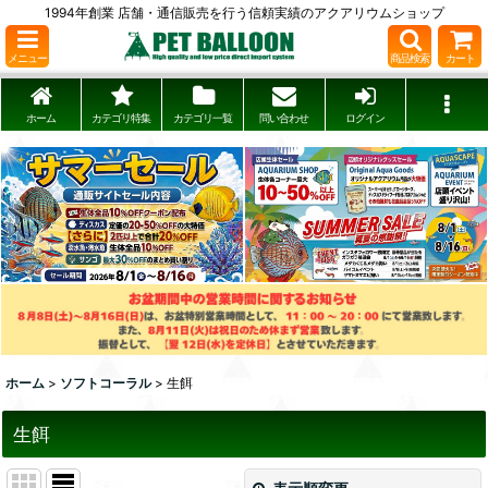
1994年創業 店舗・通信販売を行う信頼実績のアクアリウムショップ
メニュー
商品検索
カート
ホーム
カテゴリ特集
カテゴリ一覧
問い合わせ
ログイン
ホーム
>
ソフトコーラル
>
生餌
生餌