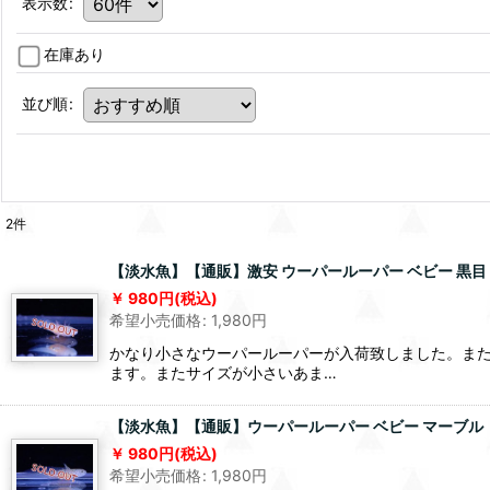
表示数
:
在庫あり
並び順
:
2
件
【淡水魚】【通販】激安 ウーパールーパー ベビー 黒目 リ
980
円
(税込)
希望小売価格
:
1,980
円
かなり小さなウーパールーパーが入荷致しました。ま
ます。またサイズが小さいあま…
【淡水魚】【通販】ウーパールーパー ベビー マーブル【１
980
円
(税込)
希望小売価格
:
1,980
円