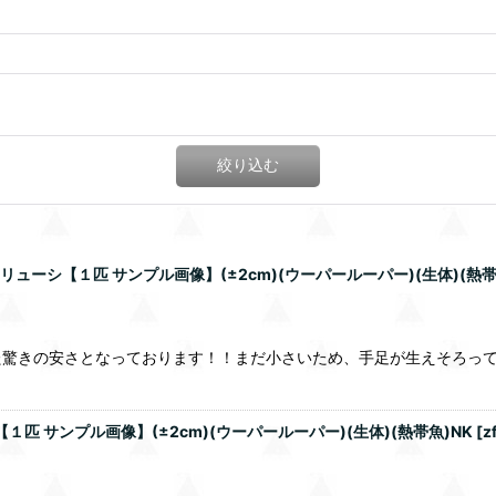
絞り込む
ューシ【１匹 サンプル画像】(±2cm)(ウーパールーパー)(生体)(熱帯
た驚きの安さとなっております！！まだ小さいため、手足が生えそろっ
匹 サンプル画像】(±2cm)(ウーパールーパー)(生体)(熱帯魚)NK
[
z