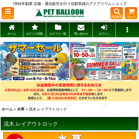
1994年創業 店舗・通信販売を行う信頼実績のアクアリウムショップ
メニュー
商品検索
カート
ホーム
カテゴリ特集
カテゴリ一覧
問い合わせ
ログイン
ホーム
>
水草
>
流木.レイアウトロック
流木.レイアウトロック