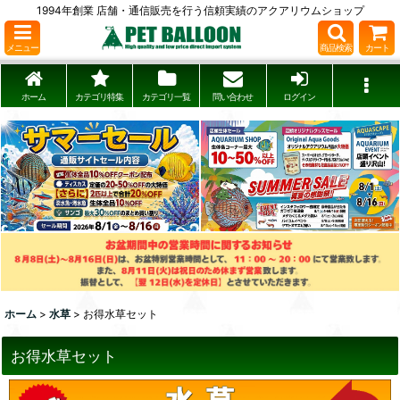
1994年創業 店舗・通信販売を行う信頼実績のアクアリウムショップ
メニュー
商品検索
カート
ホーム
カテゴリ特集
カテゴリ一覧
問い合わせ
ログイン
ホーム
>
水草
>
お得水草セット
お得水草セット