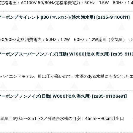
：AC100V 50/60Hz定格消費電力：50Hz：1.5W 60Hz：1.4W
ンプ サイレント β30 (マルカン)(淡水 海水用)
[
zs35-91106f11
]
60Hz定格消費電力：50Hz：1.2W 60Hz：1.2W流量（空気量）：50H
ンプ スーパーノンノイズ(日動) W1000(淡水 海水用)
[
zs35-911
ハイエンドモデル。吐出圧が高いので、水深のある水槽にも安定したエア
ンプ ノンノイズ(日動) W600(淡水 海水用)
[
zs35-91106e91
]
量：約0.5〜2.5Ｌ×2／分適合水槽の目安：45cm〜90cm吐出