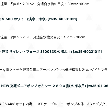
約0.5〜2.0L×2／分適合水槽の目安：30cm〜60cm
-500 ホワイト(淡水、海水)
[
zs35-60501031
]
：約0.5〜2.5L／分適合水槽の目安：45cm〜90cm
音 サイレントフォース 3500S(淡水 海水用)
[
zs35-50221011
]
ーを両立させた観賞魚用エアーポンプ2つの低振構造1. 2つのダイヤ
EW 充電式エアポンプ オキシー ２８００(淡水 海水用)
[
zs35-9110
814 063488セット内容： USBケーブル、エアポンプ本体、ACアダプ