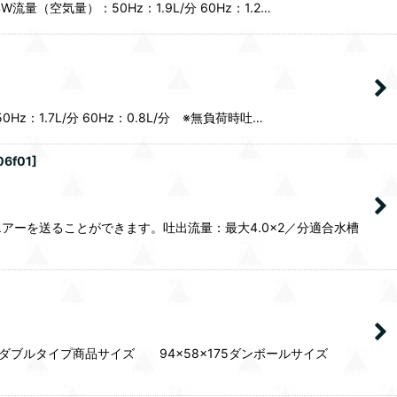
流量（空気量）：50Hz：1.9L/分 60Hz：1.2…
z：1.7L/分 60Hz：0.8L/分 ※無負荷時吐…
06f01
]
ーを送ることができます。吐出流量：最大4.0×2／分適合水槽
口 ダブルタイプ商品サイズ 94×58×175ダンボールサイズ