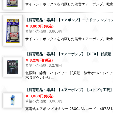
サイレントボックスを内蔵した消音エアーポンプ。吐出流量：
【飼育用品・器具】【エアポンプ】ニチドウ ノンノイズ S
3,600
円
(税込)
希望小売価格
:
3,600
円
サイレントボックスを内蔵した消音エアーポンプ。吐出流量
【飼育用品・器具】【エアーポンプ】【GEX】 低振動・静
3,278
円
(税込)
希望小売価格
:
3,278
円
低振動・静音・ハイパワー! 低振動・静音かつハイパワ
70%ダウン! ※従…
【飼育用品・器具】【エアーポンプ】【コトブキ工芸】 N
3,080
円
(税込)
希望小売価格
:
3,080
円
充電式エアポンプ オキシー 2800JANコード：4972