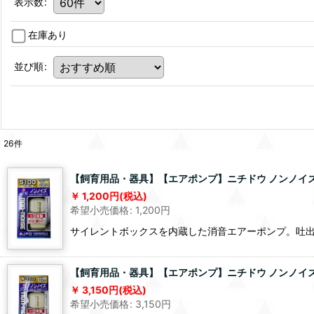
表示数
:
在庫あり
並び順
:
26
件
【飼育用品・器具】【エアポンプ】ニチドウ ノンノイズ S
1,200
円
(税込)
希望小売価格
:
1,200
円
サイレントボックスを内蔵した消音エアーポンプ。吐出流量
【飼育用品・器具】【エアポンプ】ニチドウ ノンノイズ 
3,150
円
(税込)
希望小売価格
:
3,150
円