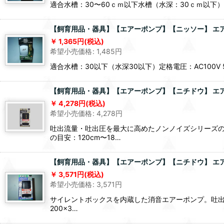
適合水槽：30〜60ｃｍ以下水槽（水深：30ｃｍ以下）定格電圧
【飼育用品・器具】【エアーポンプ】【ニッソー】 エアーポ
1,365
円
(税込)
希望小売価格
:
1,485
円
適合水槽：30以下（水深30以下）定格電圧：AC100V 50/
【飼育用品・器具】【エアーポンプ】【ニチドウ】 エアーポ
4,278
円
(税込)
希望小売価格
:
4,278
円
吐出流量・吐出圧を最大に高めたノンノイズシリーズの
の目安：120cm〜18…
【飼育用品・器具】【エアーポンプ】【ニチドウ】 エアーポ
3,571
円
(税込)
希望小売価格
:
3,571
円
サイレントボックスを内蔵した消音エアーポンプ。吐出流
200×3…