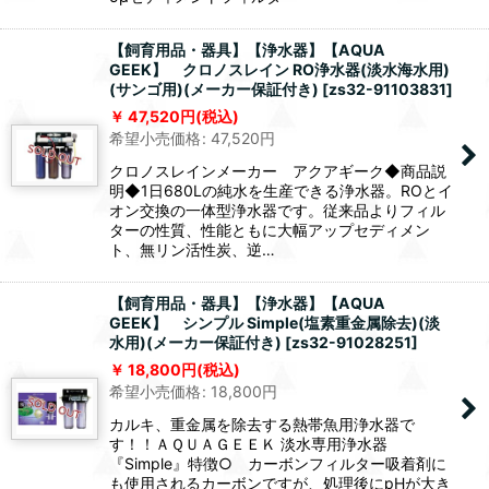
【飼育用品・器具】【浄水器】【AQUA
GEEK】 クロノスレイン RO浄水器(淡水海水用)
(サンゴ用)(メーカー保証付き)
[
zs32-91103831
]
47,520
円
(税込)
希望小売価格
:
47,520
円
クロノスレインメーカー アクアギーク◆商品説
明◆1日680Lの純水を生産できる浄水器。ROとイ
オン交換の一体型浄水器です。従来品よりフィル
ターの性質、性能ともに大幅アップセディメン
ト、無リン活性炭、逆…
【飼育用品・器具】【浄水器】【AQUA
GEEK】 シンプル Simple(塩素重金属除去)(淡
水用)(メーカー保証付き)
[
zs32-91028251
]
18,800
円
(税込)
希望小売価格
:
18,800
円
カルキ、重金属を除去する熱帯魚用浄水器で
す！！ＡＱＵＡＧＥＥＫ 淡水専用浄水器
『Simple』特徴○ カーボンフィルター吸着剤に
も使用されるカーボンですが、処理後にpHが大き