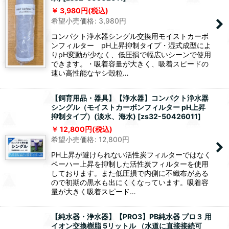
3,980
円
(税込)
希望小売価格
:
3,980
円
コンパクト浄水器シングル交換用モイストカーボ
ンフィルター pH上昇抑制タイプ・湿式成型によ
りpH変動が少なく、低圧損で幅広いシーンで使用
できます。・吸着容量が大きく、吸着スピードの
速い高性能なヤシ殻粒…
【飼育用品・器具】【浄水器】コンパクト浄水器
シングル（モイストカーボンフィルター pH上昇
抑制タイプ）(淡水、海水)
[
zs32-50426011
]
12,800
円
(税込)
希望小売価格
:
12,800
円
PH上昇が避けられない活性炭フィルターではなく
ペーハー上昇を抑制した活性炭フィルターを使用
しております。また低圧損で内側に不織布がある
ので初期の黒水も出にくくなっています。吸着容
量が大きく吸着スピード…
【純水器・浄水器】【PRO3】PB純水器 プロ３ 用
イオン交換樹脂 5リットル （水道に直接接続可