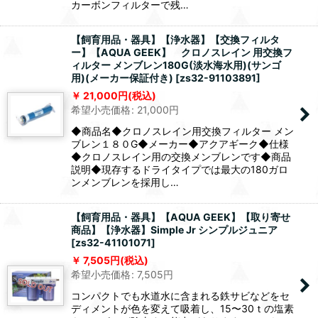
カーボンフィルターで残…
【飼育用品・器具】【浄水器】【交換フィルタ
ー】【AQUA GEEK】 クロノスレイン 用交換フ
ィルター メンブレン180G(淡水海水用)(サンゴ
用)(メーカー保証付き)
[
zs32-91103891
]
21,000
円
(税込)
希望小売価格
:
21,000
円
◆商品名◆クロノスレイン用交換フィルター メン
ブレン１８０G◆メーカー◆アクアギーク◆仕様
◆クロノスレイン用の交換メンブレンです◆商品
説明◆現存するドライタイプでは最大の180ガロ
ンメンブレンを採用し…
【飼育用品・器具】【AQUA GEEK】【取り寄せ
商品】【浄水器】Simple Jr シンプルジュニア
[
zs32-41101071
]
7,505
円
(税込)
希望小売価格
:
7,505
円
コンパクトでも水道水に含まれる鉄サビなどをセ
ディメントが色を変えて吸着し、15〜30ｔの塩素