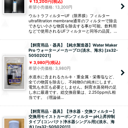
13,200
円
(税込)
希望小売価格
:
13,200
円
ウルトラフィルターUF（限界膜）フィルター
ultrafiltration membrane通常のフィルターで除去
できない小さな物質を除去する事が可能。飲料用
などで使用されるUFフィルターと同等の品質。…
【飼育用品・器具】【純水製造器】Water Maker
Pro ウォーターメーカープロ(淡水、海水)
[
zs32-
50502021
]
3,980
円
(税込)
希望小売価格
:
3,980
円
水道水に含まれるカルキ・重金属・栄養塩など、
全ての物質を除去し、不純物0の純水にします。
電気も水圧も必要としません。飼育水蒸発時の足
し水に最適です。総交換容量は、2.250ppm/L相
当です。（理論値…
【飼育用品・器具】【浄水器・交換フィルター】
交換用モイストカーボンフィルター pH上昇抑制
タイプ (コンパクト浄水器シングル用)(淡水、海
水)
[
zs32-50502011
]