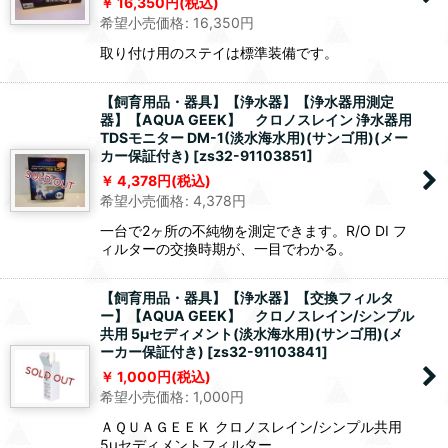
16,350
円
(税込)
希望小売価格
:
16,350
円
取り付け用のステイは標準装備です。
【飼育用品・器具】【浄水器】【浄水器用測定
器】【AQUA GEEK】 クロノスレイン 浄水器用
TDSモニター DM-1(淡水海水用)(サンゴ用)(メー
カー保証付き)
[
zs32-91103851
]
4,378
円
(税込)
希望小売価格
:
4,378
円
一台で2ヶ所の不純物を測定できます。R/O DI フ
ィルターの交換時期が、一目でわかる。
【飼育用品・器具】【浄水器】【交換フィルタ
ー】【AQUA GEEK】 クロノスレイン/シンプル
共用 5μセディメント(淡水海水用)(サンゴ用)(メ
ーカー保証付き)
[
zs32-91103841
]
1,000
円
(税込)
希望小売価格
:
1,000
円
ＡＱＵＡＧＥＥＫ クロノスレイン/シンプル共用
5μセディメントフィルター