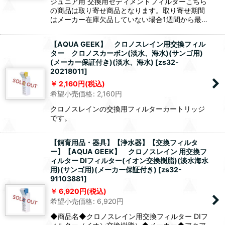
ジュニア用 交換用セディメントフィルターこちら
の商品は取り寄せ商品となります。取り寄せ期間
はメーカー在庫欠品していない場合1週間から最…
【AQUA GEEK】 クロノスレイン用交換フィル
ター クロノスカーボン(淡水、海水)(サンゴ用)
(メーカー保証付き)(淡水、海水)
[
zs32-
20218011
]
2,160
円
(税込)
希望小売価格
:
2,160
円
クロノスレインの交換用フィルターカートリッジ
です。
【飼育用品・器具】【浄水器】【交換フィルタ
ー】【AQUA GEEK】 クロノスレイン 用交換フ
ィルター DIフィルター(イオン交換樹脂)(淡水海水
用)(サンゴ用)(メーカー保証付き)
[
zs32-
91103881
]
6,920
円
(税込)
希望小売価格
:
6,920
円
◆商品名◆クロノスレイン用交換フィルター DIフ