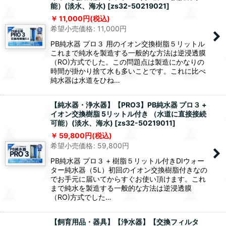
能）(淡水、海水)
[
zs32-50219021
]
11,000
円
(税込)
希望小売価格
:
11,000
円
PB純水器 プロ３ 用のイオン交換樹脂５リットル
これまで純水を製造する一般的な方法は逆浸透膜
（RO)方式でした。この問題点は製造にかなりの
時間が掛かり捨て水も多いことです。これに比べ
純水器は水道をひね…
【純水器・浄水器】【PRO3】PB純水器 プロ３ +
イオン交換樹脂 5リットル付き （水道に直接接続
可能）(淡水、海水)
[
zs32-50219011
]
59,800
円
(税込)
希望小売価格
:
59,800
円
PB純水器 プロ３ + 樹脂５リットル付きDIウォー
ター純水器（5L）初回のイオン交換樹脂付きなの
でお手元に届いてからすぐお使い頂けます。これ
まで純水を製造する一般的な方法は逆浸透膜
（RO)方式でした…
【飼育用品・器具】【浄水器】【交換フィルタ