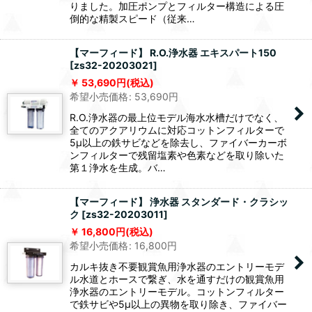
りました。加圧ポンプとフィルター構造による圧
倒的な精製スピード（従来…
【マーフィード】 R.O.浄水器 エキスパート150
[
zs32-20203021
]
53,690
円
(税込)
希望小売価格
:
53,690
円
R.O.浄水器の最上位モデル海水水槽だけでなく、
全てのアクアリウムに対応コットンフィルターで
5μ以上の鉄サビなどを除去し、ファイバーカーボ
ンフィルターで残留塩素や色素などを取り除いた
第１浄水を生成。バ…
【マーフィード】 浄水器 スタンダード・クラシッ
ク
[
zs32-20203011
]
16,800
円
(税込)
希望小売価格
:
16,800
円
カルキ抜き不要観賞魚用浄水器のエントリーモデ
ル水道とホースで繋ぎ、水を通すだけの観賞魚用
浄水器のエントリーモデル。コットンフィルター
で鉄サビや5μ以上の異物を取り除き、ファイバー