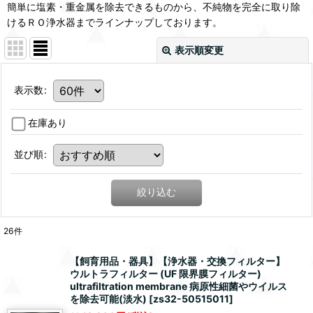
簡単に塩素・重金属を除去できるものから、不純物を完全に取り除
けるＲＯ浄水器までラインナップしております。
表示順変更
表示数
:
在庫あり
並び順
:
絞り込む
26
件
【飼育用品・器具】【浄水器・交換フィルター】
ウルトラフィルター (UF 限界膜フィルター)
ultrafiltration membrane 病原性細菌やウイルス
を除去可能(淡水)
[
zs32-50515011
]