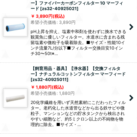
ー】ファイバーカーボンフィルター 10 マーフィ
ード
[
zs32-40925021
]
3,890
円
(税込)
希望小売価格
:
3,890
円
pH上昇を抑え、塩素中和剤を使わずに換水できる
観賞魚に優しいフィルター。水道水に含まれる残
留塩素や微粒子を吸着除去。■サイズ・性能10イ
ンチ流量7L/分以下■フィルター交換目安10イン
チ30〜50t※…
【飼育用品・器具】【浄水器】【交換フィルタ
ー】ナチュラルコットンフィルター マーフィード
[
zs32-40925011
]
1,880
円
(税込)
希望小売価格
:
1,880
円
20化学繊維を用いず天然素材にこだわったフィル
ター。老朽化した水道管などから出る鉄サビや微
粒子、マンションなどの貯水タンクから検出され
やすい細胞など、約5ミクロン以上の不純物を物
理的に除去。■サイズ・…