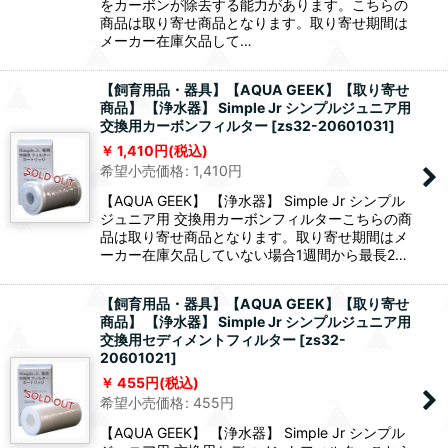
をカーボンが除去する能力があります。こちらの
商品は取り寄せ商品となります。取り寄せ期間は
メーカー在庫欠品して…
【飼育用品・器具】【AQUA GEEK】【取り寄せ
商品】 【浄水器】 Simple Jr シンプルジュニア用
交換用カーボンフィルター
[
zs32-20601031
]
1,410
円
(税込)
希望小売価格
:
1,410
円
【AQUA GEEK】 【浄水器】 Simple Jr シンプル
ジュニア用 交換用カーボンフィルターこちらの商
品は取り寄せ商品となります。取り寄せ期間はメ
ーカー在庫欠品していない場合1週間から最長2…
【飼育用品・器具】【AQUA GEEK】【取り寄せ
商品】 【浄水器】 Simple Jr シンプルジュニア用
交換用セディメントフィルター
[
zs32-
20601021
]
455
円
(税込)
希望小売価格
:
455
円
【AQUA GEEK】 【浄水器】 Simple Jr シンプル