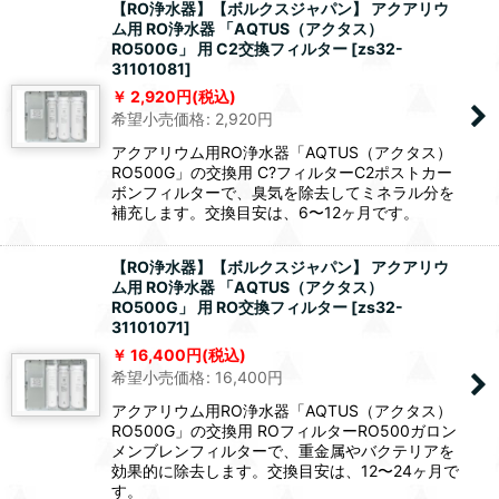
【RO浄水器】【ボルクスジャパン】 アクアリウ
ム用 RO浄水器 「AQTUS（アクタス）
RO500G」 用 C2交換フィルター
[
zs32-
31101081
]
2,920
円
(税込)
希望小売価格
:
2,920
円
アクアリウム用RO浄水器「AQTUS（アクタス）
RO500G」の交換用 C?フィルターC2ポストカー
ボンフィルターで、臭気を除去してミネラル分を
補充します。交換目安は、6〜12ヶ月です。
【RO浄水器】【ボルクスジャパン】 アクアリウ
ム用 RO浄水器 「AQTUS（アクタス）
RO500G」 用 RO交換フィルター
[
zs32-
31101071
]
16,400
円
(税込)
希望小売価格
:
16,400
円
アクアリウム用RO浄水器「AQTUS（アクタス）
RO500G」の交換用 ROフィルターRO500ガロン
メンブレンフィルターで、重金属やバクテリアを
効果的に除去します。交換目安は、12〜24ヶ月で
す。