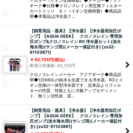
ィルター（イオン交換樹脂）◆メーカー◆アクア
ギーク◆仕様◆クロノスレイン用交換フィルター
カートリッジ ＤＩ（イオン交換樹脂）◆商品説
明◆本製品は浄水器ク…
【飼育用品・器具】【浄水器】【浄水器用加圧ポ
ンプ】【AQUA GEEK】 クロノスレイン 専用加
圧ポンプ&クロノスレイン RO 浄水器セット(淡水
海水用)(サンゴ用)(メーカー保証付き)
[
zs32-
91103871
]
62,725
円
(税込)
希望小売価格
:
62,725
円
クロノスレインメーカー アクアギーク◆商品説
明◆1日680Lの純水を生産できる浄水器。ROとイ
オン交換の一体型浄水器です。従来品よりフィル
ターの性質、性能ともに大幅アップセディメン
ト、無リン活性炭、逆…
【飼育用品・器具】【浄水器】【浄水器用加圧ポ
ンプ】【AQUA GEEK】 クロノスレイン 専用加
圧ポンプ(淡水海水用)(サンゴ用)(メーカー保証付
き)
[
zs32-91103861
]