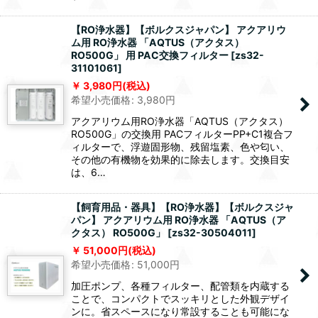
【RO浄水器】【ボルクスジャパン】 アクアリウ
ム用 RO浄水器 「AQTUS（アクタス）
RO500G」 用 PAC交換フィルター
[
zs32-
31101061
]
3,980
円
(税込)
希望小売価格
:
3,980
円
アクアリウム用RO浄水器「AQTUS（アクタス）
RO500G」の交換用 PACフィルターPP+C1複合フ
ィルターで、浮遊固形物、残留塩素、色や匂い、
その他の有機物を効果的に除去します。交換目安
は、6…
【飼育用品・器具】【RO浄水器】【ボルクスジャ
パン】 アクアリウム用 RO浄水器 「AQTUS（ア
クタス） RO500G」
[
zs32-30504011
]
51,000
円
(税込)
希望小売価格
:
51,000
円
加圧ポンプ、各種フィルター、配管類を内蔵する
ことで、コンパクトでスッキリとした外観デザイ
ンに。省スペースになり常設することも可能にな