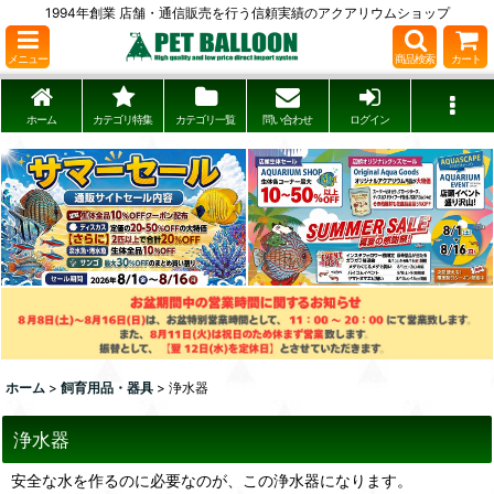
1994年創業 店舗・通信販売を行う信頼実績のアクアリウムショップ
メニュー
商品検索
カート
ホーム
カテゴリ特集
カテゴリ一覧
問い合わせ
ログイン
ホーム
>
飼育用品・器具
>
浄水器
浄水器
安全な水を作るのに必要なのが、この浄水器になります。