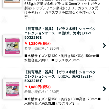
685g水容量 約1.6Lガラス厚 3mmフィットガラス
製法(トップシリコン製法)により、ガラスフタ受
けを使わず、ガラスフタを隙間なくをぴったり
密…
【飼育用品・器具】【ガラス水槽】ショーベタ
コレクションケース M(淡水、海水)
[
zs21-
50322161
]
1,280
円
(税込)
希望小売価格
:
1,280
円
■水槽サイズ／幅130 ×奥行き80×高さ150mm■
水槽容量／約1.3L■ガラス厚／3mm
【飼育用品・器具】【ガラス水槽】ショーベタ
コレクションケース L(淡水、海水)
[
zs21-
50322151
]
1,980
円
(税込)
希望小売価格
:
1,980
円
■水槽サイズ／幅158 ×奥行き130×高さ170mm■
水槽容量／約3.0L■ガラス厚／3mm