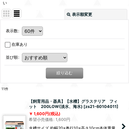
い
表示順変更
表示数
:
在庫あり
並び順
:
絞り込む
11
件
【飼育用品・器具】【水槽】グラステリア フィ
ット 200LOW(淡水、海水)
[
zs21-60104011
]
1,600
円
(税込)
希望小売価格
:
1,600
円
水槽サイズ 約幅20×奥行10×高さ10cm本体重量