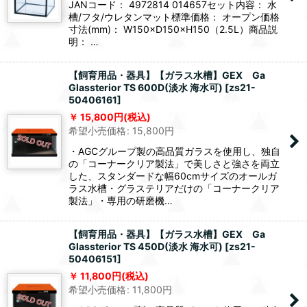
JANコード： 4972814 014657セット内容： 水
槽/フタ/ウレタンマット標準価格： オープン価格
寸法(mm)： W150×D150×H150（2.5L）商品説
明： …
【飼育用品・器具】【ガラス水槽】GEX Ga
Glassterior TS 600D(淡水 海水可)
[
zs21-
50406161
]
15,800
円
(税込)
希望小売価格
:
15,800
円
・AGCグループ製の高品質ガラスを使用し、独自
の「コーナークリア製法」で美しさと強さを両立
した、スタンダードな幅60cmサイズのオールガ
ラス水槽・グラステリアだけの「コーナークリア
製法」・専用の研磨機…
【飼育用品・器具】【ガラス水槽】GEX Ga
Glassterior TS 450D(淡水 海水可)
[
zs21-
50406151
]
11,800
円
(税込)
希望小売価格
:
11,800
円