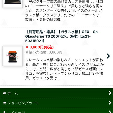
・AGCグループ製の高品質ガラスを使用し、独自
の「コーナークリア製法」で美しさと強さを両立
した、スタンダードな幅45cmサイズのオールガ
ラス水槽・グラステリアだけの「コーナークリア
製法」・専用の研磨機…
【飼育用品・器具】【ガラス水槽】GEX Ga
Glassterior TS 200(淡水、海水)
[
zs21-
50315021
]
3,600
円
(税込)
希望小売価格
:
3,600
円
フレームレス水槽の楽しみ方、シルエットが変わ
る。高さ・奥行にこだわった新サイズ スリムだか
らこそ、空間に広がる美しさ上部ガラス断面にシ
リコンを塗布したトップシシリコン加工(TS)を採
用。ガラスフタ受け…
ホーム
ショッピングカート
マイページ