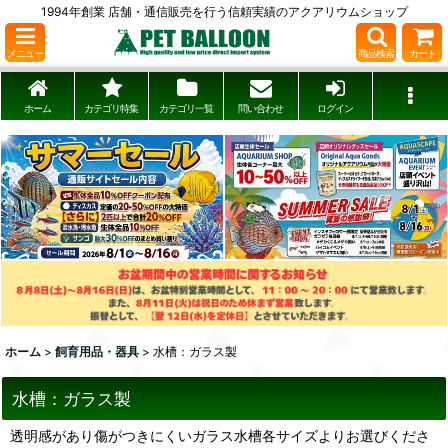
1994年創業 店舗・通信販売を行う信頼実績のアクアリウムショップ
メニュー
商品検索
カート
ホーム
カテゴリ特集
カテゴリ一覧
問い合わせ
ログイン
ホーム
>
飼育用品・器具
>
水槽：ガラス製
水槽：ガラス製
透明感があり傷がつきにくいガラス水槽各サイズよりお選びくださ