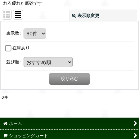
れる優れた底砂です
表示順変更
表示数
:
在庫あり
並び順
:
絞り込む
0
件
ホーム
ショッピングカート