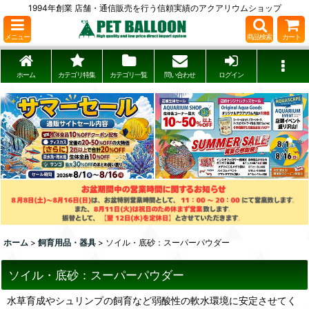
1994年創業 店舗・通信販売を行う信頼実績のアクアリウムショップ
メニュー
商品検索
カート
ホーム
カテゴリ特集
カテゴリ一覧
問い合わせ
ログイン
ホーム
>
飼育用品・器具
>
ソイル・底砂：スーパーパウダー
ソイル・底砂：スーパーパウダー
水草育成やシュリンプの飼育など弱酸性の軟水環境に安定させてく