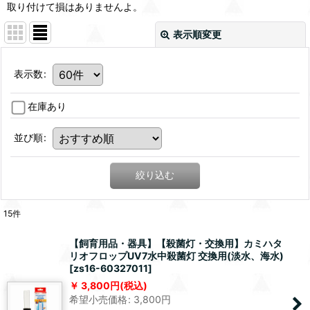
取り付けて損はありませんよ。
表示順変更
表示数
:
在庫あり
並び順
:
絞り込む
15
件
【飼育用品・器具】【殺菌灯・交換用】カミハタ
リオフロップUV7水中殺菌灯 交換用(淡水、海水)
[
zs16-60327011
]
3,800
円
(税込)
希望小売価格
:
3,800
円