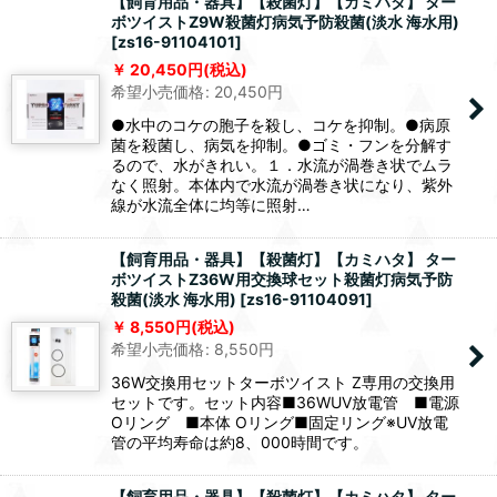
【飼育用品・器具】【殺菌灯】【カミハタ】 ター
ボツイストZ9W殺菌灯病気予防殺菌(淡水 海水用)
[
zs16-91104101
]
20,450
円
(税込)
希望小売価格
:
20,450
円
●水中のコケの胞子を殺し、コケを抑制。●病原
菌を殺菌し、病気を抑制。●ゴミ・フンを分解す
るので、水がきれい。１．水流が渦巻き状でムラ
なく照射。本体内で水流が渦巻き状になり、紫外
線が水流全体に均等に照射…
【飼育用品・器具】【殺菌灯】【カミハタ】 ター
ボツイストZ36W用交換球セット殺菌灯病気予防
殺菌(淡水 海水用)
[
zs16-91104091
]
8,550
円
(税込)
希望小売価格
:
8,550
円
36W交換用セットターボツイスト Z専用の交換用
セットです。セット内容■36WUV放電管 ■電源
Oリング ■本体 Oリング■固定リング※UV放電
管の平均寿命は約8、000時間です。
【飼育用品・器具】【殺菌灯】【カミハタ】 ター