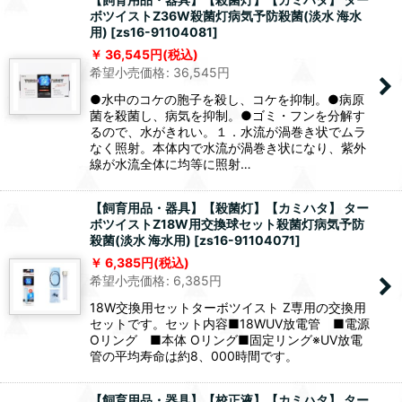
ボツイストZ36W殺菌灯病気予防殺菌(淡水 海水
用)
[
zs16-91104081
]
36,545
円
(税込)
希望小売価格
:
36,545
円
●水中のコケの胞子を殺し、コケを抑制。●病原
菌を殺菌し、病気を抑制。●ゴミ・フンを分解す
るので、水がきれい。１．水流が渦巻き状でムラ
なく照射。本体内で水流が渦巻き状になり、紫外
線が水流全体に均等に照射…
【飼育用品・器具】【殺菌灯】【カミハタ】 ター
ボツイストZ18W用交換球セット殺菌灯病気予防
殺菌(淡水 海水用)
[
zs16-91104071
]
6,385
円
(税込)
希望小売価格
:
6,385
円
18W交換用セットターボツイスト Z専用の交換用
セットです。セット内容■18WUV放電管 ■電源
Oリング ■本体 Oリング■固定リング※UV放電
管の平均寿命は約8、000時間です。
【飼育用品・器具】【校正液】【カミハタ】 ター