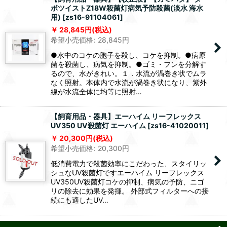
ボツイストZ18W殺菌灯病気予防殺菌(淡水 海水
用)
[
zs16-91104061
]
28,845
円
(税込)
希望小売価格
:
28,845
円
●水中のコケの胞子を殺し、コケを抑制。●病原
菌を殺菌し、病気を抑制。●ゴミ・フンを分解す
るので、水がきれい。１．水流が渦巻き状でムラ
なく照射。本体内で水流が渦巻き状になり、紫外
線が水流全体に均等に照射…
【飼育用品・器具】エーハイム リーフレックス
UV350 UV殺菌灯 エーハイム
[
zs16-41020011
]
20,300
円
(税込)
希望小売価格
:
20,300
円
低消費電力で殺菌効率にこだわった、スタイリッ
シュなUV殺菌灯ですエーハイム リーフレックス
UV350UV殺菌灯コケの抑制、病気の予防、ニゴ
リの除去に効果を発揮。 外部式フィルターへの接
続にも適したUV…