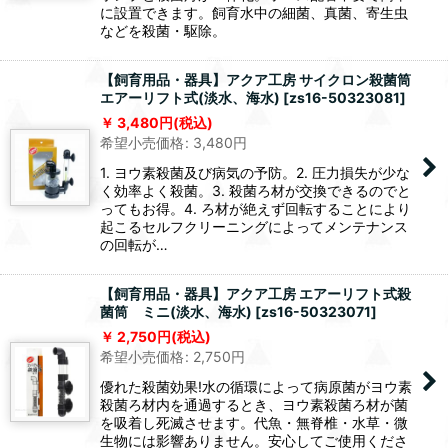
に設置できます。飼育水中の細菌、真菌、寄生虫
などを殺菌・駆除。
【飼育用品・器具】アクア工房 サイクロン殺菌筒
エアーリフト式(淡水、海水)
[
zs16-50323081
]
3,480
円
(税込)
希望小売価格
:
3,480
円
1. ヨウ素殺菌及び病気の予防。2. 圧力損失が少な
く効率よく殺菌。3. 殺菌ろ材が交換できるのでと
ってもお得。4. ろ材が絶えず回転することにより
起こるセルフクリーニングによってメンテナンス
の回転が…
【飼育用品・器具】アクア工房 エアーリフト式殺
菌筒 ミニ(淡水、海水)
[
zs16-50323071
]
2,750
円
(税込)
希望小売価格
:
2,750
円
優れた殺菌効果!水の循環によって病原菌がヨウ素
殺菌ろ材内を通過するとき、ヨウ素殺菌ろ材が菌
を吸着し死滅させます。代魚・無脊椎・水草・微
生物には影響ありません。安心してご使用くださ