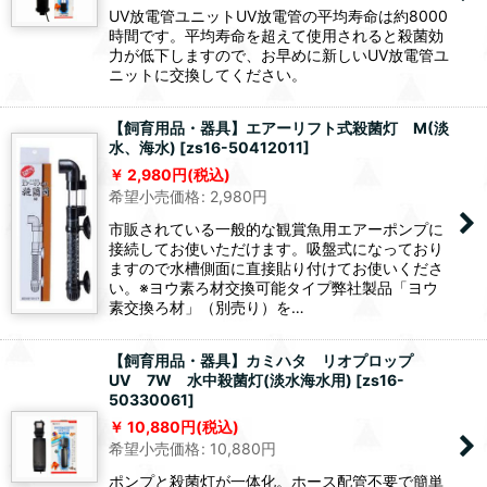
UV放電管ユニットUV放電管の平均寿命は約8000
時間です。平均寿命を超えて使用されると殺菌効
力が低下しますので、お早めに新しいUV放電管ユ
ニットに交換してください。
【飼育用品・器具】エアーリフト式殺菌灯 M(淡
水、海水)
[
zs16-50412011
]
2,980
円
(税込)
希望小売価格
:
2,980
円
市販されている一般的な観賞魚用エアーポンプに
接続してお使いただけます。吸盤式になっており
ますので水槽側面に直接貼り付けてお使いくださ
い。※ヨウ素ろ材交換可能タイプ弊社製品「ヨウ
素交換ろ材」（別売り）を…
【飼育用品・器具】カミハタ リオプロップ
UV 7W 水中殺菌灯(淡水海水用)
[
zs16-
50330061
]
10,880
円
(税込)
希望小売価格
:
10,880
円
ポンプと殺菌灯が一体化。ホース配管不要で簡単