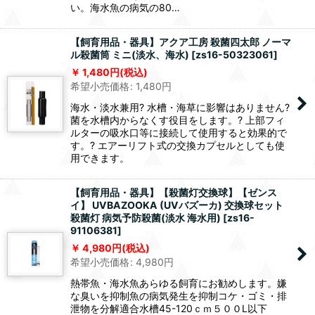
い。海水魚の病気の80…
【飼育用品・器具】アクア工房 殺菌四太郎 ノーマ
ル殺菌筒 ミニ(淡水、海水)
[
zs16-50323061
]
1,480
円
(税込)
希望小売価格
:
1,480
円
海水・淡水兼用? 水槽・海草に影響はありません?
菌を水槽内からなくす役目をします。? 上部フィ
ルターの吸水口等に接続して使用すると効果的で
す。? エアーリフト式の交換カプセルとしても使
用できます。
【飼育用品・器具】【殺菌灯交換球】【ゼンス
イ】 UVBAZOOKA (UVバズーカ) 交換球セット
殺菌灯 病気予防殺菌(淡水 海水用)
[
zs16-
91106381
]
4,980
円
(税込)
希望小売価格
:
4,980
円
熱帯魚・海水魚あらゆる飼育にお勧めします。嫌
な臭いを抑制魚の病気発生を抑制コケ・ゴミ・排
泄物を分解適合水槽45-120ｃｍ５００L以下