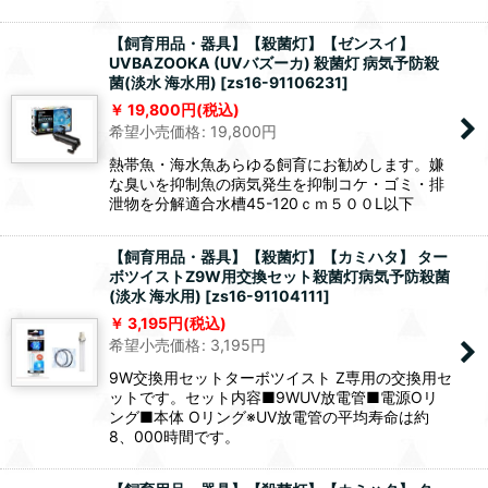
【飼育用品・器具】【殺菌灯】【ゼンスイ】
UVBAZOOKA (UVバズーカ) 殺菌灯 病気予防殺
菌(淡水 海水用)
[
zs16-91106231
]
19,800
円
(税込)
希望小売価格
:
19,800
円
熱帯魚・海水魚あらゆる飼育にお勧めします。嫌
な臭いを抑制魚の病気発生を抑制コケ・ゴミ・排
泄物を分解適合水槽45-120ｃｍ５００L以下
【飼育用品・器具】【殺菌灯】【カミハタ】 ター
ボツイストZ9W用交換セット殺菌灯病気予防殺菌
(淡水 海水用)
[
zs16-91104111
]
3,195
円
(税込)
希望小売価格
:
3,195
円
9W交換用セットターボツイスト Z専用の交換用セ
ットです。セット内容■9WUV放電管■電源Oリ
ング■本体 Oリング※UV放電管の平均寿命は約
8、000時間です。