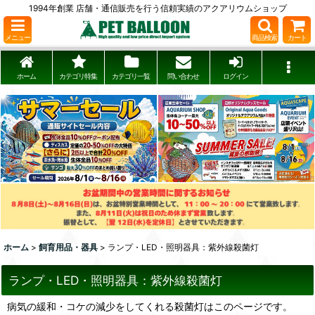
1994年創業 店舗・通信販売を行う信頼実績のアクアリウムショップ
メニュー
商品検索
カート
ホーム
カテゴリ特集
カテゴリ一覧
問い合わせ
ログイン
ホーム
>
飼育用品・器具
>
ランプ・LED・照明器具：紫外線殺菌灯
ランプ・LED・照明器具：紫外線殺菌灯
病気の緩和・コケの減少をしてくれる殺菌灯はこのページです。