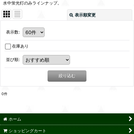
水中蛍光灯のみラインナップ。
表示順変更
表示数
:
在庫あり
並び順
:
絞り込む
0
件
ホーム
ショッピングカート