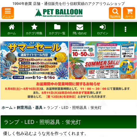
1994年創業 店舗・通信販売を行う信頼実績のアクアリウムショップ
メニュー
商品検索
カート
ホーム
カテゴリ特集
カテゴリ一覧
問い合わせ
ログイン
ホーム
>
飼育用品・器具
>
ランプ・LED・照明器具：蛍光灯
ランプ・LED・照明器具：蛍光灯
優しく包み込むような光を作ってくれます。