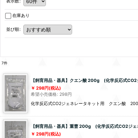
表示数
:
在庫あり
並び順
:
7
件
【飼育用品・器具】クエン酸 200g (化学反応式CO
298
円
(税込)
希望小売価格
:
298
円
化学反応式CO2ジェネレータキット用 クエン酸 200
【飼育用品・器具】重曹 200g (化学反応式CO2ジェ
298
円
(税込)