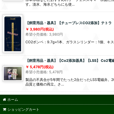
す。淡水、海水どちらにも使…
【飼育用品・器具】【チューブレスCO2添加】テトラ 
3,980
円
(税込)
希望小売価格
:
3,980
円
CO2ボンベ：9.7g×1本、ガラスシリンダー：1個、
【飼育用品・器具】【Co2添加器具】【LSS】 Co2電磁弁
5,478
円
(税込)
希望小売価格
:
5,478
円
製品の不具合が5年間でたった2台だったLSS電磁弁
品質と価格の両立。さ…
ホーム
ショッピングカート