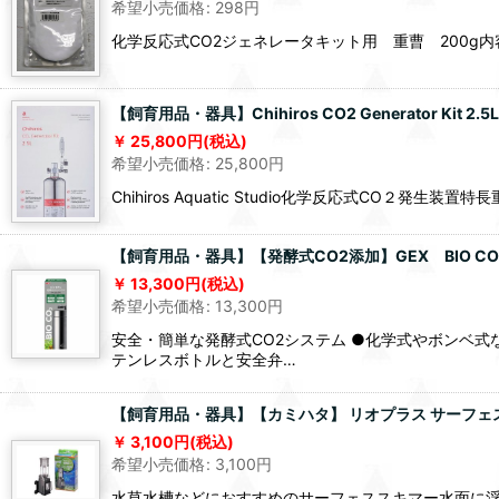
希望小売価格
:
298
円
化学反応式CO2ジェネレータキット用 重曹 200g内
【飼育用品・器具】Chihiros CO2 Generator Kit 
25,800
円
(税込)
希望小売価格
:
25,800
円
Chihiros Aquatic Studio化学反応式CO２
【飼育用品・器具】【発酵式CO2添加】GEX BIO CO
13,300
円
(税込)
希望小売価格
:
13,300
円
安全・簡単な発酵式CO2システム ●化学式やボンベ
テンレスボトルと安全弁…
【飼育用品・器具】【カミハタ】 リオプラス サーフェ
3,100
円
(税込)
希望小売価格
:
3,100
円
水草水槽などにおすすめのサーフェススキマー水面に浮