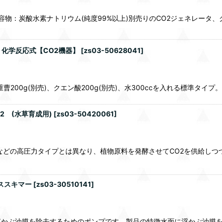
容物：炭酸水素ナトリウム(純度99%以上)別売りのCO2ジェネレータ、
2.5L 化学反応式【CO2機器】
[
zs03-50628041
]
発生装置特長重曹200g(別売)、クエン酸200g(別売)、水300ccを入れる
2 (水草育成用)
[
zs03-50420061
]
式などの高圧力タイプとは異なり、植物原料を発酵させてCO2を供給し
ススキマー
[
zs03-30510141
]
かぶ油膜を除去するためのポンプです。製品の特徴水面に浮かぶ油膜を