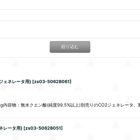
絞り込む
2ジェネレータ用)
[
zs03-50628061
]
g内容物：無水クエン酸(純度99.5%以上)別売りのCO2ジェネレータ、
ネレータ用)
[
zs03-50628051
]