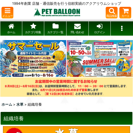
1994年創業 店舗・通信販売を行う信頼実績のアクアリウムショップ
メニュー
商品検索
カート
ホーム
カテゴリ特集
カテゴリ一覧
問い合わせ
ログイン
ホーム
>
水草
>
組織培養
組織培養