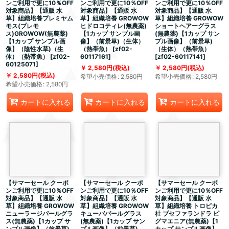
ンご利用で更に10％OFF
ンご利用で更に10％OFF
ンご利用で更に10％OFF
対象商品】【通販 水
対象商品】【通販 水
対象商品】【通販 水
草】組織培養プレミヤム
草】組織培養 GROWOW
草】組織培養 GROWOW
モス(プレモ
ヒドロコティレ(無農薬)
ショートヘアーグラス
ス)GROWOW(無農薬)
【1カップ サンプル画
(無農薬)【1カップ サン
【1カップ サンプル画
像】（前景草)（生体）
プル画像】（前景草)
像】（陰性水草)（生
（熱帯魚）
[
zf02-
（生体）（熱帯魚）
体）（熱帯魚）
[
zf02-
60117161
]
[
zf02-60117141
]
60125071
]
2,580
円
(税込)
2,580
円
(税込)
2,580
円
(税込)
希望小売価格
:
2,580
円
希望小売価格
:
2,580
円
希望小売価格
:
2,580
円
カートに入れる
カートに入れる
カートに入れる
【サマーセール クーポ
【サマーセール クーポ
【サマーセール クーポ
ンご利用で更に10％OFF
ンご利用で更に10％OFF
ンご利用で更に10％OFF
対象商品】【通販 水
対象商品】【通販 水
対象商品】【通販 水
草】組織培養 GROWOW
草】組織培養 GROWOW
草】組織培養 トロピカ
ニューラージパールグラ
キューバパールグラス
社 ブセファランドラ ピ
ス(無農薬)【1カップ サ
(無農薬)【1カップ サン
グマエニア(無農薬)【1
ンプル画像】（前景草)
プル画像】（前景草)
カップ サンプル画像】