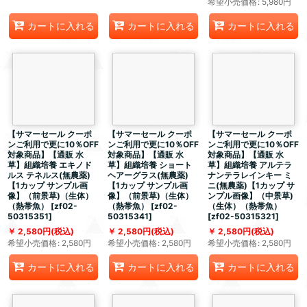
希望小売価格
:
5,980
円
カートに入れる
カートに入れる
カートに入れる
【サマーセール クーポ
【サマーセール クーポ
【サマーセール クーポ
ンご利用で更に10％OFF
ンご利用で更に10％OFF
ンご利用で更に10％OFF
対象商品】【通販 水
対象商品】【通販 水
対象商品】【通販 水
草】組織培養 エキノド
草】組織培養 ショート
草】組織培養 アルテラ
ルス テネルス(無農薬)
ヘアーグラス(無農薬)
ナンテラレインキー ミ
【1カップ サンプル画
【1カップ サンプル画
ニ(無農薬)【1カップ サ
像】（前景草)（生体）
像】（前景草)（生体）
ンプル画像】（中景草)
（熱帯魚）
[
zf02-
（熱帯魚）
[
zf02-
（生体）（熱帯魚）
50315351
]
50315341
]
[
zf02-50315321
]
2,580
円
(税込)
2,580
円
(税込)
2,580
円
(税込)
希望小売価格
:
2,580
円
希望小売価格
:
2,580
円
希望小売価格
:
2,580
円
カートに入れる
カートに入れる
カートに入れる