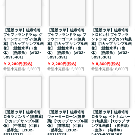
【通販 水草】組織培養
【通販 水草】組織培養
【通販 水草】組織培養
ブセファランドラ sp グ
ブセファランドラ sp ブ
トロピカ社 ブセファラ
リーンウェーヴィ(無農
ラウニーゴースト(無農
ンドラ sp クダガン(無農
薬)【1カップ サンプル画
薬)【1カップ サンプル画
薬)【1カップ サンプル画
像】（陰性水草)（生
像】（陰性水草)（生
像】（陰性水草)（生
体）（熱帯魚）
[
zf02-
体）（熱帯魚）
[
zf02-
体）（熱帯魚）
[
zf02-
50315401
]
50315391
]
50315361
]
2,280
円
(税込)
2,280
円
(税込)
8,800
円
(税込)
希望小売価格
:
2,280
円
希望小売価格
:
2,280
円
希望小売価格
:
8,800
円
【通販 水草】組織培養
【通販 水草】組織培養
【通販 水草】組織培養
ロタラ ボンサイ(無農薬)
ウォーターローン(無農
ロタラ sp ベトナムハー
【1カップ サンプル画
薬)【1カップ サンプル画
ラ(無農薬)【1カップ サ
像】（中景草)（生体）
像】（前景草)（生体）
ンプル画像】（後景草)
（熱帯魚）
[
zf02-
（熱帯魚）
[
zf02-
（生体）（熱帯魚）
50315331
]
50315311
]
[
zf02-50315291
]