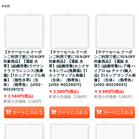
44
件
【サマーセール クーポ
【サマーセール クーポ
【サマーセール クーポ
ンご利用で更に10％OFF
ンご利用で更に10％OFF
ンご利用で更に10％OFF
対象商品】【通販 水
対象商品】【通販 水
対象商品】【通販 水
草】(組織培養)ラゲナン
草】(組織培養)ホシクサ
草】(組織培養)レア種 ハ
ドラ ケラレンシス(無農
キネレウム(無農薬)【1
イグロ sp チャイ(輸入
薬)【1カップ サンプル画
カップ サンプル画像】
品)【1カップ サンプル画
像】（陰性水草)（生
（生体）（熱帯魚）
像】（生体）（熱帯魚）
体）（熱帯魚）
[
zf02-
[
zf02-60226071
]
[
zf02-60226031
]
60226121
]
2,580
円
(税込)
5,980
円
(税込)
2,580
円
(税込)
希望小売価格
:
2,580
円
希望小売価格
:
5,980
円
希望小売価格
:
2,580
円
カートに入れる
カートに入れる
カートに入れる