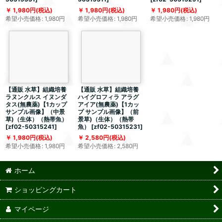
1,980
円
(税込)
1,980
円
(税込)
1,980
円
(税込)
希望小売価格
:
1,980
円
希望小売価格
:
1,980
円
希望小売価格
:
1,980
円
【通販 水草】組織培養
【通販 水草】組織培養
ラヌンクルス イヌンダ
ハイグロフィラ アラグ
タス(無農薬)【1カップ
アイア(無農薬)【1カッ
サンプル画像】（中景
プ サンプル画像】（前
草)（生体）（熱帯魚）
景草)（生体）（熱帯
[
zf02-50315241
]
魚）
[
zf02-50315231
]
1,980
円
(税込)
2,580
円
(税込)
希望小売価格
:
1,980
円
希望小売価格
:
2,580
円
ホーム
ショッピングカート
マイページ