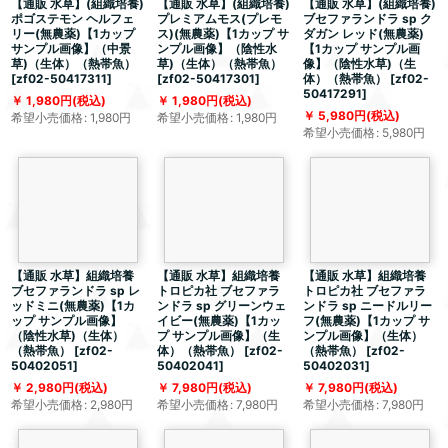
【通販 水草】(組織培養)
【通販 水草】(組織培養)
【通販 水草】(組織培養)
ポゴステモン ヘルフェ
プレミアムモス(プレモ
ブセファランドラ sp ク
リー(無農薬)【1カップ
ス)(無農薬)【1カップ サ
ダガン レッド(無農薬)
サンプル画像】（中景
ンプル画像】（陰性水
【1カップ サンプル画
草)（生体）（熱帯魚）
草)（生体）（熱帯魚）
像】（陰性水草)（生
[
zf02-50417311
]
[
zf02-50417301
]
体）（熱帯魚）
[
zf02-
50417291
]
1,980
円
(税込)
1,980
円
(税込)
5,980
円
(税込)
希望小売価格
:
1,980
円
希望小売価格
:
1,980
円
希望小売価格
:
5,980
円
【通販 水草】組織培養
【通販 水草】組織培養
【通販 水草】組織培養
ブセファランドラ sp レ
トロピカ社 ブセファラ
トロピカ社 ブセファラ
ッドミニ(無農薬)【1カ
ンドラ sp グリーンウェ
ンドラ sp ニードルリー
ップ サンプル画像】
イビー(無農薬)【1カッ
フ(無農薬)【1カップ サ
（陰性水草)（生体）
プ サンプル画像】（生
ンプル画像】（生体）
（熱帯魚）
[
zf02-
体）（熱帯魚）
[
zf02-
（熱帯魚）
[
zf02-
50402051
]
50402041
]
50402031
]
2,980
円
(税込)
7,980
円
(税込)
7,980
円
(税込)
希望小売価格
:
2,980
円
希望小売価格
:
7,980
円
希望小売価格
:
7,980
円