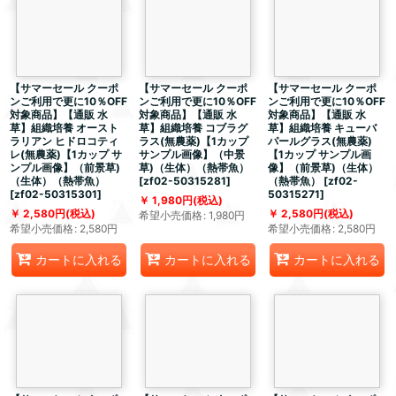
【サマーセール クーポ
【サマーセール クーポ
【サマーセール クーポ
ンご利用で更に10％OFF
ンご利用で更に10％OFF
ンご利用で更に10％OFF
対象商品】【通販 水
対象商品】【通販 水
対象商品】【通販 水
草】組織培養 オースト
草】組織培養 コブラグ
草】組織培養 キューバ
ラリアン ヒドロコティ
ラス(無農薬)【1カップ
パールグラス(無農薬)
レ(無農薬)【1カップ サ
サンプル画像】（中景
【1カップ サンプル画
ンプル画像】（前景草)
草)（生体）（熱帯魚）
像】（前景草)（生体）
（生体）（熱帯魚）
[
zf02-50315281
]
（熱帯魚）
[
zf02-
[
zf02-50315301
]
50315271
]
1,980
円
(税込)
2,580
円
(税込)
2,580
円
(税込)
希望小売価格
:
1,980
円
希望小売価格
:
2,580
円
希望小売価格
:
2,580
円
カートに入れる
カートに入れる
カートに入れる