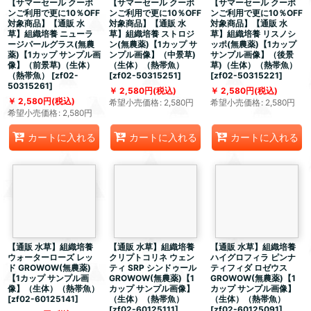
【サマーセール クーポ
【サマーセール クーポ
【サマーセール クーポ
ンご利用で更に10％OFF
ンご利用で更に10％OFF
ンご利用で更に10％OFF
対象商品】【通販 水
対象商品】【通販 水
対象商品】【通販 水
草】組織培養 ニューラ
草】組織培養 ストロジ
草】組織培養 リスノシ
ージパールグラス(無農
ン(無農薬)【1カップ サ
ッポ(無農薬)【1カップ
薬)【1カップ サンプル画
ンプル画像】（中景草)
サンプル画像】（後景
像】（前景草)（生体）
（生体）（熱帯魚）
草)（生体）（熱帯魚）
（熱帯魚）
[
zf02-
[
zf02-50315251
]
[
zf02-50315221
]
50315261
]
2,580
円
(税込)
2,580
円
(税込)
2,580
円
(税込)
希望小売価格
:
2,580
円
希望小売価格
:
2,580
円
希望小売価格
:
2,580
円
カートに入れる
カートに入れる
カートに入れる
【通販 水草】組織培養
【通販 水草】組織培養
【通販 水草】組織培養
ウォーターローズ レッ
クリプトコリネ ウェン
ハイグロフィラ ピンナ
ド GROWOW(無農薬)
ティ SRP シンドゥール
ティフィダ ロゼウス
【1カップ サンプル画
GROWOW(無農薬)【1
GROWOW(無農薬)【1
像】（生体）（熱帯魚）
カップ サンプル画像】
カップ サンプル画像】
[
zf02-60125141
]
（生体）（熱帯魚）
（生体）（熱帯魚）
[
zf02-60125111
]
[
zf02-60125091
]