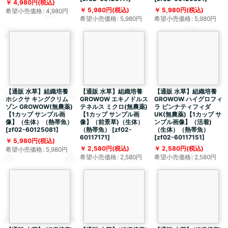
4,980
円
(税込)
5,980
円
(税込)
5,980
円
(税込)
希望小売価格
:
4,980
円
希望小売価格
:
5,980
円
希望小売価格
:
5,980
円
【通販 水草】組織培養
【通販 水草】組織培養
【通販 水草】組織培養
ホシクサ キングクリム
GROWOW エキノドルス
GROWOW ハイグロフィ
ゾン GROWOW(無農薬)
テネルス ミクロ(無農薬)
ラ ピンナティフィダ
【1カップ サンプル画
【1カップ サンプル画
UK(無農薬)【1カップ サ
像】（生体）（熱帯魚）
像】（前景草)（生体）
ンプル画像】（活着)
[
zf02-60125081
]
（熱帯魚）
[
zf02-
（生体）（熱帯魚）
60117171
]
[
zf02-60117151
]
5,980
円
(税込)
2,580
円
(税込)
2,580
円
(税込)
希望小売価格
:
5,980
円
希望小売価格
:
2,580
円
希望小売価格
:
2,580
円