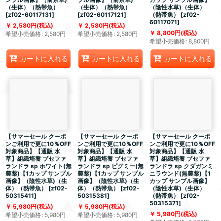
（生体）（熱帯魚）
（生体）（熱帯魚）
（陰性水草)（生体）
[
zf02-60117131
]
[
zf02-60117121
]
（熱帯魚）
[
zf02-
60117071
]
2,580
円
(税込)
2,580
円
(税込)
8,800
円
(税込)
希望小売価格
:
2,580
円
希望小売価格
:
2,580
円
希望小売価格
:
8,800
円
カートに入れる
カートに入れる
カートに入れる
【サマーセール クーポ
【サマーセール クーポ
【サマーセール クーポ
ンご利用で更に10％OFF
ンご利用で更に10％OFF
ンご利用で更に10％OFF
対象商品】【通販 水
対象商品】【通販 水
対象商品】【通販 水
草】組織培養 ブセファ
草】組織培養 ブセファ
草】組織培養 ブセファ
ランドラ sp ホワイト(無
ランドラ sp ピグミー(無
ランドラ sp クダガンミ
農薬)【1カップ サンプル
農薬)【1カップ サンプル
ニラウンド(無農薬)【1
画像】（陰性水草)（生
画像】（陰性水草)（生
カップ サンプル画像】
体）（熱帯魚）
[
zf02-
体）（熱帯魚）
[
zf02-
（陰性水草)（生体）
50315411
]
50315381
]
（熱帯魚）
[
zf02-
50315371
]
5,980
円
(税込)
5,980
円
(税込)
5,980
円
(税込)
希望小売価格
:
5,980
円
希望小売価格
:
5,980
円