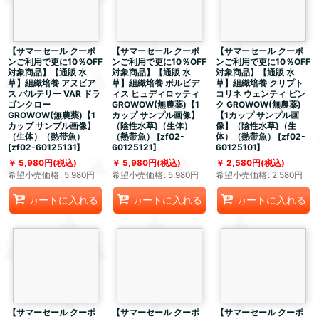
【サマーセール クーポ
【サマーセール クーポ
【サマーセール クーポ
ンご利用で更に10％OFF
ンご利用で更に10％OFF
ンご利用で更に10％OFF
対象商品】【通販 水
対象商品】【通販 水
対象商品】【通販 水
草】組織培養 アヌビア
草】組織培養 ボルビデ
草】組織培養 クリプト
ス バルテリー VAR ドラ
ィス ヒュディロッティ
コリネ ウェンティ ピン
ゴンクロー
GROWOW(無農薬)【1
ク GROWOW(無農薬)
GROWOW(無農薬)【1
カップ サンプル画像】
【1カップ サンプル画
カップ サンプル画像】
（陰性水草)（生体）
像】（陰性水草)（生
（生体）（熱帯魚）
（熱帯魚）
[
zf02-
体）（熱帯魚）
[
zf02-
[
zf02-60125131
]
60125121
]
60125101
]
5,980
円
(税込)
5,980
円
(税込)
2,580
円
(税込)
希望小売価格
:
5,980
円
希望小売価格
:
5,980
円
希望小売価格
:
2,580
円
カートに入れる
カートに入れる
カートに入れる
【サマーセール クーポ
【サマーセール クーポ
【サマーセール クーポ