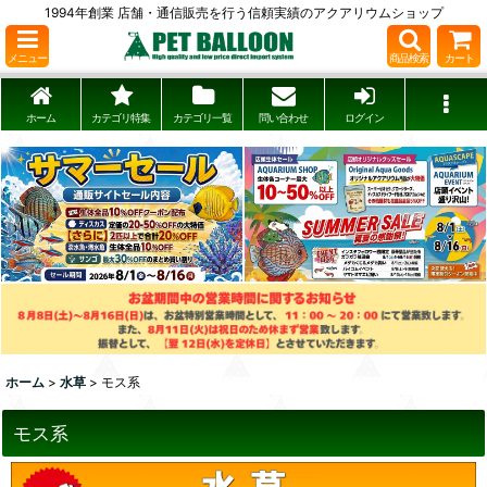
1994年創業 店舗・通信販売を行う信頼実績のアクアリウムショップ
メニュー
商品検索
カート
ホーム
カテゴリ特集
カテゴリ一覧
問い合わせ
ログイン
ホーム
>
水草
>
モス系
モス系