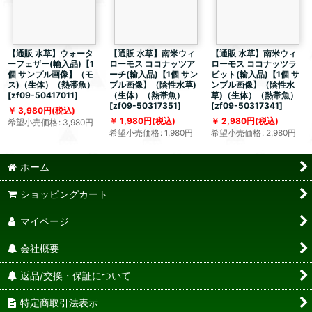
【通販 水草】ウォータ
【通販 水草】南米ウィ
【通販 水草】南米ウィ
ーフェザー(輸入品)【1
ローモス ココナッツア
ローモス ココナッツラ
個 サンプル画像】（モ
ーチ(輸入品)【1個 サン
ビット(輸入品)【1個 サ
ス)（生体）（熱帯魚）
プル画像】（陰性水草)
ンプル画像】（陰性水
[
zf09-50417011
]
（生体）（熱帯魚）
草)（生体）（熱帯魚）
[
zf09-50317351
]
[
zf09-50317341
]
3,980
円
(税込)
1,980
円
(税込)
2,980
円
(税込)
希望小売価格
:
3,980
円
希望小売価格
:
1,980
円
希望小売価格
:
2,980
円
ホーム
ショッピングカート
マイページ
会社概要
返品/交換・保証について
特定商取引法表示