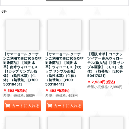
6
件
【サマーセール クーポ
【サマーセール クーポ
【通販 水草】ココナッ
ンご利用で更に10％OFF
ンご利用で更に10％OFF
ツベアー 南米ウィロー
対象商品】【通販 水
対象商品】【通販 水
モス(輸入品)【1個 サン
草】南米ウィローモス
草】ウィローモス【1カ
プル画像】（モス)（生
【1カップ サンプル画
ップ サンプル画像】
体）（熱帯魚）
[
zf09-
像】（陰性水草)（生
（陰性水草)（生体）
50417021
]
体）（熱帯魚）
[
zf09-
（熱帯魚）
[
zf09-
2,980
円
(税込)
50316451
]
50316441
]
希望小売価格
:
2,980
円
598
円
(税込)
498
円
(税込)
希望小売価格
:
598
円
希望小売価格
:
498
円
カートに入れる
カートに入れる