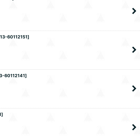
f13-60112151
]
13-60112141
]
1
]