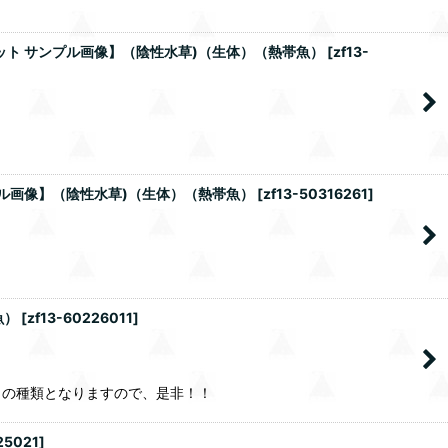
ポット サンプル画像】（陰性水草)（生体）（熱帯魚）
[
zf13-
ンプル画像】（陰性水草)（生体）（熱帯魚）
[
zf13-50316261
]
魚）
[
zf13-60226011
]
さの種類となりますので、是非！！
25021
]