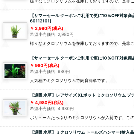
様々なミクロソリウムを在庫しておりますので、是非
【サマーセール クーポンご利用で更に10％OFF対象商
60112101
]
2,980
円
(税込)
希望小売価格
:
2,980
円
様々なミクロソリウムを在庫しておりますので、是非
【サマーセール クーポンご利用で更に10％OFF対象商
980
円
(税込)
希望小売価格
:
980
円
人気種のミクロソリウムで飼育簡単です。
【通販 水草】レアサイズ XLポット ミクロソリウム 
4,980
円
(税込)
希望小売価格
:
4,980
円
ボリュームたっぷりのミクロソリウムが入荷です。こ
【通販 水草】ミクロソリウム トールズハンマー(輸入品