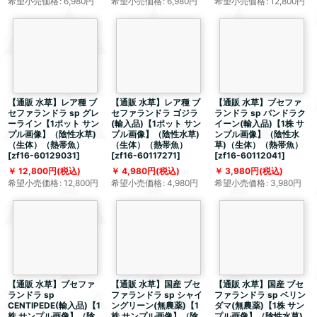
希望小売価格
:
6,980
円
希望小売価格
:
6,980
円
希望小売価格
:
12,800
円
【通販 水草】レア種 ブ
【通販 水草】レア種 ブ
【通販 水草】ブセファ
セファランドラ sp グレ
セファランドラ ゴジラ
ランドラ sp パンドラク
ーライン【1ポット サン
(輸入品)【1ポット サン
イーン(輸入品)【1株 サ
プル画像】（陰性水草)
プル画像】（陰性水草)
ンプル画像】（陰性水
（生体）（熱帯魚）
（生体）（熱帯魚）
草)（生体）（熱帯魚）
[
zf16-60129031
]
[
zf16-60117271
]
[
zf16-60112041
]
12,800
円
(税込)
4,980
円
(税込)
3,980
円
(税込)
希望小売価格
:
12,800
円
希望小売価格
:
4,980
円
希望小売価格
:
3,980
円
【通販 水草】ブセファ
【通販 水草】国産 ブセ
【通販 水草】国産 ブセ
ランドラ sp
ファランドラ sp シャイ
ファランドラ sp ベリン
CENTIPEDE(輸入品)【1
ングリーン(無農薬)【1
ダマ(無農薬)【1株 サン
株 サンプル画像】（陰
株 サンプル画像】（陰
プル画像】（陰性水草)