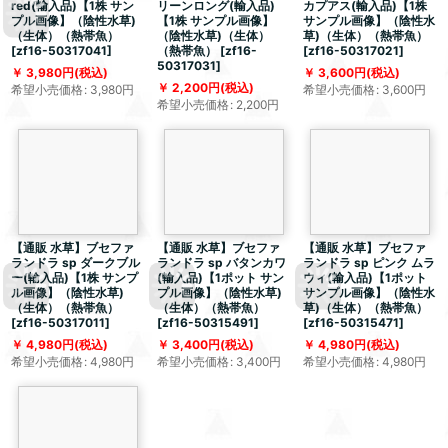
red(輸入品)【1株 サン
リーンロング(輸入品)
カプアス(輸入品)【1株
プル画像】（陰性水草)
【1株 サンプル画像】
サンプル画像】（陰性水
（生体）（熱帯魚）
（陰性水草)（生体）
草)（生体）（熱帯魚）
[
zf16-50317041
]
（熱帯魚）
[
zf16-
[
zf16-50317021
]
50317031
]
3,980
円
(税込)
3,600
円
(税込)
2,200
円
(税込)
希望小売価格
:
3,980
円
希望小売価格
:
3,600
円
希望小売価格
:
2,200
円
【通販 水草】ブセファ
【通販 水草】ブセファ
【通販 水草】ブセファ
ランドラ sp ダークブル
ランドラ sp バタンカワ
ランドラ sp ピンク ムラ
ー(輸入品)【1株 サンプ
(輸入品)【1ポット サン
ウィ(輸入品)【1ポット
ル画像】（陰性水草)
プル画像】（陰性水草)
サンプル画像】（陰性水
（生体）（熱帯魚）
（生体）（熱帯魚）
草)（生体）（熱帯魚）
[
zf16-50317011
]
[
zf16-50315491
]
[
zf16-50315471
]
4,980
円
(税込)
3,400
円
(税込)
4,980
円
(税込)
希望小売価格
:
4,980
円
希望小売価格
:
3,400
円
希望小売価格
:
4,980
円