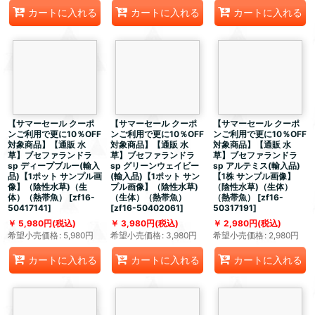
カートに入れる
カートに入れる
カートに入れる
【サマーセール クーポ
【サマーセール クーポ
【サマーセール クーポ
ンご利用で更に10％OFF
ンご利用で更に10％OFF
ンご利用で更に10％OFF
対象商品】【通販 水
対象商品】【通販 水
対象商品】【通販 水
草】ブセファランドラ
草】ブセファランドラ
草】ブセファランドラ
sp ディープブルー(輸入
sp グリーンウェイビー
sp アルテミス(輸入品)
品)【1ポット サンプル画
(輸入品)【1ポット サン
【1株 サンプル画像】
像】（陰性水草)（生
プル画像】（陰性水草)
（陰性水草)（生体）
体）（熱帯魚）
[
zf16-
（生体）（熱帯魚）
（熱帯魚）
[
zf16-
50417141
]
[
zf16-50402061
]
50317191
]
5,980
円
(税込)
3,980
円
(税込)
2,980
円
(税込)
希望小売価格
:
5,980
円
希望小売価格
:
3,980
円
希望小売価格
:
2,980
円
カートに入れる
カートに入れる
カートに入れる