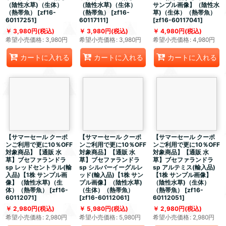
（陰性水草)（生体）
（陰性水草)（生体）
サンプル画像】（陰性水
（熱帯魚）
[
zf16-
（熱帯魚）
[
zf16-
草)（生体）（熱帯魚）
60117251
]
60117111
]
[
zf16-60117041
]
3,980
円
(税込)
3,980
円
(税込)
4,980
円
(税込)
希望小売価格
:
3,980
円
希望小売価格
:
3,980
円
希望小売価格
:
4,980
円
カートに入れる
カートに入れる
カートに入れる
【サマーセール クーポ
【サマーセール クーポ
【サマーセール クーポ
ンご利用で更に10％OFF
ンご利用で更に10％OFF
ンご利用で更に10％OFF
対象商品】【通販 水
対象商品】【通販 水
対象商品】【通販 水
草】ブセファランドラ
草】ブセファランドラ
草】ブセファランドラ
sp レッドセントラル(輸
sp シルバーイーグルレ
sp アルテミス(輸入品)
入品)【1株 サンプル画
ッド(輸入品)【1株 サン
【1株 サンプル画像】
像】（陰性水草)（生
プル画像】（陰性水草)
（陰性水草)（生体）
体）（熱帯魚）
[
zf16-
（生体）（熱帯魚）
（熱帯魚）
[
zf16-
60112071
]
[
zf16-60112061
]
60112051
]
2,980
円
(税込)
5,980
円
(税込)
2,980
円
(税込)
希望小売価格
:
2,980
円
希望小売価格
:
5,980
円
希望小売価格
:
2,980
円