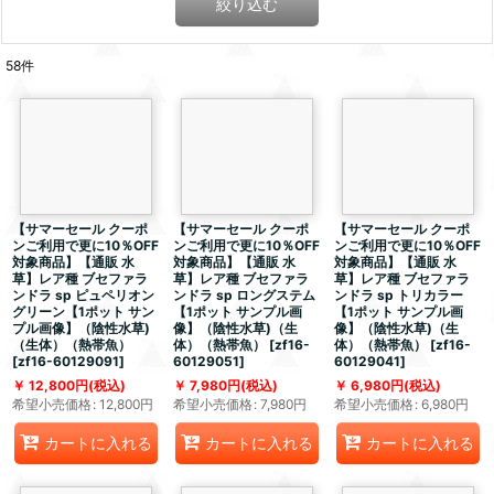
絞り込む
58
件
【サマーセール クーポ
【サマーセール クーポ
【サマーセール クーポ
ンご利用で更に10％OFF
ンご利用で更に10％OFF
ンご利用で更に10％OFF
対象商品】【通販 水
対象商品】【通販 水
対象商品】【通販 水
草】レア種 ブセファラ
草】レア種 ブセファラ
草】レア種 ブセファラ
ンドラ sp ピュペリオン
ンドラ sp ロングステム
ンドラ sp トリカラー
グリーン【1ポット サン
【1ポット サンプル画
【1ポット サンプル画
プル画像】（陰性水草)
像】（陰性水草)（生
像】（陰性水草)（生
（生体）（熱帯魚）
体）（熱帯魚）
[
zf16-
体）（熱帯魚）
[
zf16-
[
zf16-60129091
]
60129051
]
60129041
]
12,800
円
(税込)
7,980
円
(税込)
6,980
円
(税込)
希望小売価格
:
12,800
円
希望小売価格
:
7,980
円
希望小売価格
:
6,980
円
カートに入れる
カートに入れる
カートに入れる