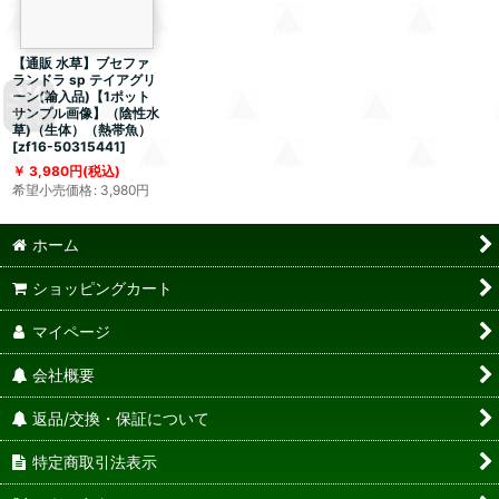
【通販 水草】ブセファ
ランドラ sp テイアグリ
ーン(輸入品)【1ポット
サンプル画像】（陰性水
草)（生体）（熱帯魚）
[
zf16-50315441
]
3,980
円
(税込)
希望小売価格
:
3,980
円
ホーム
ショッピングカート
マイページ
会社概要
返品/交換・保証について
特定商取引法表示