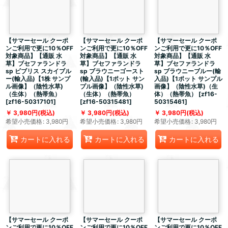
【サマーセール クーポ
【サマーセール クーポ
【サマーセール クーポ
ンご利用で更に10％OFF
ンご利用で更に10％OFF
ンご利用で更に10％OFF
対象商品】【通販 水
対象商品】【通販 水
対象商品】【通販 水
草】ブセファランドラ
草】ブセファランドラ
草】ブセファランドラ
sp ビブリス スカイブル
sp ブラウニーゴースト
sp ブラウニーブルー(輸
ー(輸入品)【1株 サンプ
(輸入品)【1ポット サン
入品)【1ポット サンプル
ル画像】（陰性水草)
プル画像】（陰性水草)
画像】（陰性水草)（生
（生体）（熱帯魚）
（生体）（熱帯魚）
体）（熱帯魚）
[
zf16-
[
zf16-50317101
]
[
zf16-50315481
]
50315461
]
3,980
円
(税込)
3,980
円
(税込)
3,980
円
(税込)
希望小売価格
:
3,980
円
希望小売価格
:
3,980
円
希望小売価格
:
3,980
円
カートに入れる
カートに入れる
カートに入れる
【サマーセール クーポ
【サマーセール クーポ
【サマーセール クーポ
ンご利用で更に10％OFF
ンご利用で更に10％OFF
ンご利用で更に10％OFF