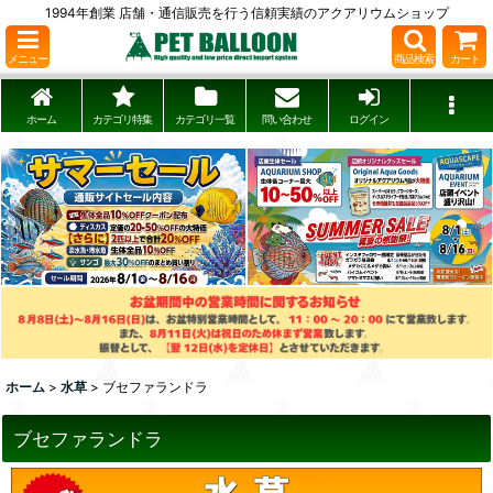
1994年創業 店舗・通信販売を行う信頼実績のアクアリウムショップ
メニュー
商品検索
カート
ホーム
カテゴリ特集
カテゴリ一覧
問い合わせ
ログイン
ホーム
>
水草
>
ブセファランドラ
ブセファランドラ