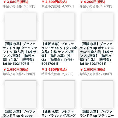
3,580
円
(税込)
4,500
円
(税込)
4,200
円
(税込)
希望小売価格
:
3,580
円
希望小売価格
:
4,500
円
希望小売価格
:
4,200
円
【通販 水草】ブセファ
【通販 水草】ブセファ
【通販 水草】ブセファ
ランドラ sp ダークファ
ランドラ sp タイタン(輸
ランドラ sp ボヤンミニ
ントム(輸入品)【1株 サ
入品)【1株 サンプル画
ナロー(輸入品)【1株 サ
ンプル画像】（陰性水
像】（陰性水草)（生
ンプル画像】（陰性水
草)（生体）（熱帯魚）
体）（熱帯魚）
[
zf16-
草)（生体）（熱帯魚）
[
zf16-50317071
]
50317061
]
[
zf16-50317051
]
2,680
円
(税込)
2,680
円
(税込)
2,680
円
(税込)
希望小売価格
:
2,680
円
希望小売価格
:
2,680
円
希望小売価格
:
2,680
円
【通販 水草】ブセファ
【通販 水草】ブセファ
【通販 水草】ブセファ
ランドラ sp Grappy
ランドラ sp クダガング
ランドラ sp ブラウニー