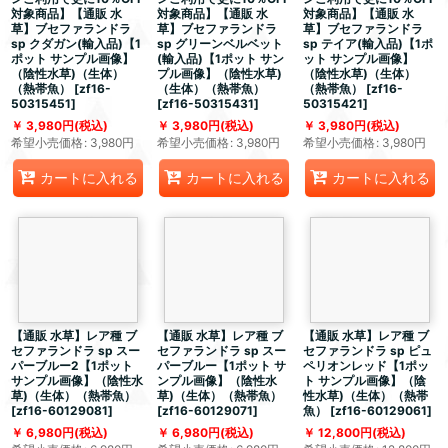
対象商品】【通販 水
対象商品】【通販 水
対象商品】【通販 水
草】ブセファランドラ
草】ブセファランドラ
草】ブセファランドラ
sp クダガン(輸入品)【1
sp グリーンベルベット
sp テイア(輸入品)【1ポ
ポット サンプル画像】
(輸入品)【1ポット サン
ット サンプル画像】
（陰性水草)（生体）
プル画像】（陰性水草)
（陰性水草)（生体）
（熱帯魚）
[
zf16-
（生体）（熱帯魚）
（熱帯魚）
[
zf16-
50315451
]
[
zf16-50315431
]
50315421
]
3,980
円
(税込)
3,980
円
(税込)
3,980
円
(税込)
希望小売価格
:
3,980
円
希望小売価格
:
3,980
円
希望小売価格
:
3,980
円
カートに入れる
カートに入れる
カートに入れる
【通販 水草】レア種 ブ
【通販 水草】レア種 ブ
【通販 水草】レア種 ブ
セファランドラ sp スー
セファランドラ sp スー
セファランドラ sp ピュ
パーブルー2【1ポット
パーブルー【1ポット サ
ペリオンレッド【1ポッ
サンプル画像】（陰性水
ンプル画像】（陰性水
ト サンプル画像】（陰
草)（生体）（熱帯魚）
草)（生体）（熱帯魚）
性水草)（生体）（熱帯
[
zf16-60129081
]
[
zf16-60129071
]
魚）
[
zf16-60129061
]
6,980
円
(税込)
6,980
円
(税込)
12,800
円
(税込)