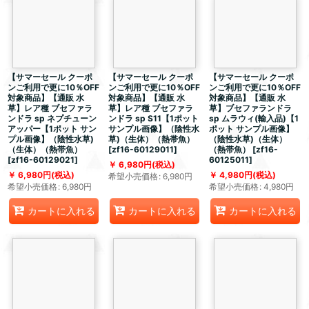
【サマーセール クーポ
【サマーセール クーポ
【サマーセール クーポ
ンご利用で更に10％OFF
ンご利用で更に10％OFF
ンご利用で更に10％OFF
対象商品】【通販 水
対象商品】【通販 水
対象商品】【通販 水
草】レア種 ブセファラ
草】レア種 ブセファラ
草】ブセファランドラ
ンドラ sp ネプチューン
ンドラ sp S11【1ポット
sp ムラウィ(輸入品)【1
アッパー【1ポット サン
サンプル画像】（陰性水
ポット サンプル画像】
プル画像】（陰性水草)
草)（生体）（熱帯魚）
（陰性水草)（生体）
（生体）（熱帯魚）
[
zf16-60129011
]
（熱帯魚）
[
zf16-
[
zf16-60129021
]
60125011
]
6,980
円
(税込)
6,980
円
(税込)
4,980
円
(税込)
希望小売価格
:
6,980
円
希望小売価格
:
6,980
円
希望小売価格
:
4,980
円
カートに入れる
カートに入れる
カートに入れる