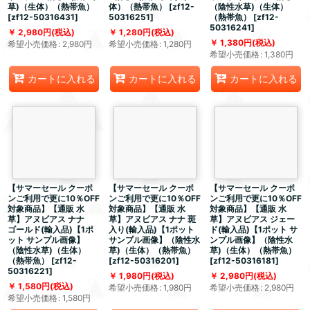
草)（生体）（熱帯魚）
体）（熱帯魚）
[
zf12-
（陰性水草)（生体）
[
zf12-50316431
]
50316251
]
（熱帯魚）
[
zf12-
50316241
]
2,980
円
(税込)
1,280
円
(税込)
1,380
円
(税込)
希望小売価格
:
2,980
円
希望小売価格
:
1,280
円
希望小売価格
:
1,380
円
カートに入れる
カートに入れる
カートに入れる
【サマーセール クーポ
【サマーセール クーポ
【サマーセール クーポ
ンご利用で更に10％OFF
ンご利用で更に10％OFF
ンご利用で更に10％OFF
対象商品】【通販 水
対象商品】【通販 水
対象商品】【通販 水
草】アヌビアス ナナ
草】アヌビアス ナナ 斑
草】アヌビアス ジェー
ゴールド(輸入品)【1ポ
入り(輸入品)【1ポット
ド(輸入品)【1ポット サ
ット サンプル画像】
サンプル画像】（陰性水
ンプル画像】（陰性水
（陰性水草)（生体）
草)（生体）（熱帯魚）
草)（生体）（熱帯魚）
（熱帯魚）
[
zf12-
[
zf12-50316201
]
[
zf12-50316181
]
50316221
]
1,980
円
(税込)
2,980
円
(税込)
1,580
円
(税込)
希望小売価格
:
1,980
円
希望小売価格
:
2,980
円
希望小売価格
:
1,580
円