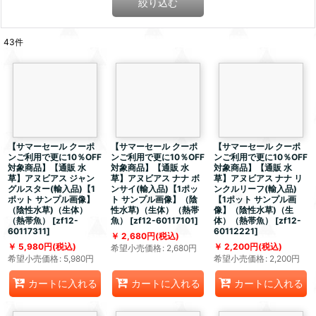
絞り込む
43
件
【サマーセール クーポ
【サマーセール クーポ
【サマーセール クーポ
ンご利用で更に10％OFF
ンご利用で更に10％OFF
ンご利用で更に10％OFF
対象商品】【通販 水
対象商品】【通販 水
対象商品】【通販 水
草】アヌビアス ジャン
草】アヌビアス ナナ ボ
草】アヌビアス ナナ リ
グルスター(輸入品)【1
ンサイ(輸入品)【1ポッ
ンクルリーフ(輸入品)
ポット サンプル画像】
ト サンプル画像】（陰
【1ポット サンプル画
（陰性水草)（生体）
性水草)（生体）（熱帯
像】（陰性水草)（生
（熱帯魚）
[
zf12-
魚）
[
zf12-60117101
]
体）（熱帯魚）
[
zf12-
60117311
]
60112221
]
2,680
円
(税込)
5,980
円
(税込)
2,200
円
(税込)
希望小売価格
:
2,680
円
希望小売価格
:
5,980
円
希望小売価格
:
2,200
円
カートに入れる
カートに入れる
カートに入れる