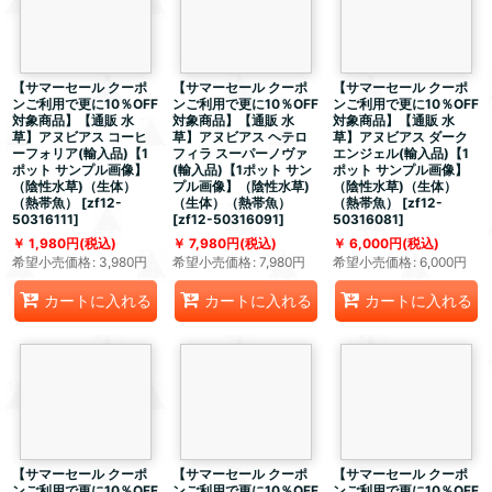
【サマーセール クーポ
【サマーセール クーポ
【サマーセール クーポ
ンご利用で更に10％OFF
ンご利用で更に10％OFF
ンご利用で更に10％OFF
対象商品】【通販 水
対象商品】【通販 水
対象商品】【通販 水
草】アヌビアス コーヒ
草】アヌビアス ヘテロ
草】アヌビアス ダーク
ーフォリア(輸入品)【1
フィラ スーパーノヴァ
エンジェル(輸入品)【1
ポット サンプル画像】
(輸入品)【1ポット サン
ポット サンプル画像】
（陰性水草)（生体）
プル画像】（陰性水草)
（陰性水草)（生体）
（熱帯魚）
[
zf12-
（生体）（熱帯魚）
（熱帯魚）
[
zf12-
50316111
]
[
zf12-50316091
]
50316081
]
1,980
円
(税込)
7,980
円
(税込)
6,000
円
(税込)
希望小売価格
:
3,980
円
希望小売価格
:
7,980
円
希望小売価格
:
6,000
円
カートに入れる
カートに入れる
カートに入れる
【サマーセール クーポ
【サマーセール クーポ
【サマーセール クーポ
ンご利用で更に10％OFF
ンご利用で更に10％OFF
ンご利用で更に10％OFF