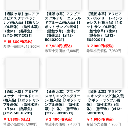
【通販 水草】激レア ア
【通販 水草】アヌビア
【通販 水草】アヌビア
ヌビアス ナナ ペッチー
ス バルテリー エメラル
ス バルテリー レインフ
ナノ(輸入品)【1株 サン
ドブルーム(輸入品)【1
ォレスト(輸入品)【1ポ
プル画像】（陰性水草)
ポット サンプル画像】
ット サンプル画像】
（生体）（熱帯魚）
（陰性水草)（生体）
（陰性水草)（生体）
[
zf12-60112021
]
（熱帯魚）
[
zf12-
（熱帯魚）
[
zf12-
50402021
]
50402011
]
15,800
円
(税込)
7,980
円
(税込)
7,980
円
(税込)
希望小売価格
:
15,800
円
希望小売価格
:
7,980
円
希望小売価格
:
7,980
円
【通販 水草】アヌビア
【通販 水草】アヌビア
【通販 水草】アヌビア
ス ナナ ゴールドミニ
ス オリエンタルグリー
ス キングコング(輸入品)
(輸入品)【1ポット サン
ン(輸入品)【1ポット サ
【1ポット サンプル画
プル画像】（陰性水草)
ンプル画像】（陰性水
像】（陰性水草)（生
（生体）（熱帯魚）
草)（生体）（熱帯魚）
体）（熱帯魚）
[
zf12-
[
zf12-50316231
]
[
zf12-50316211
]
50316191
]
1,980
円
(税込)
2,480
円
(税込)
1,980
円
(税込)
希望小売価格
:
1,980
円
希望小売価格
:
2,480
円
希望小売価格
:
1,980
円