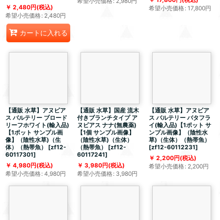
希望小売価格
:
2,980
円
2,480
円
(税込)
希望小売価格
:
17,800
円
希望小売価格
:
2,480
円
カートに入れる
【通販 水草】アヌビア
【通販 水草】国産 流木
【通販 水草】アヌビア
ス バルテリー ブロード
付きブランチタイプ ア
ス バルテリー バタフラ
リーフホワイト(輸入品)
ヌビアス ナナ(無農薬)
イ(輸入品)【1ポット サ
【1ポット サンプル画
【1個 サンプル画像】
ンプル画像】（陰性水
像】（陰性水草)（生
（陰性水草)（生体）
草)（生体）（熱帯魚）
体）（熱帯魚）
[
zf12-
（熱帯魚）
[
zf12-
[
zf12-60112231
]
60117301
]
60117241
]
2,200
円
(税込)
4,980
円
(税込)
3,980
円
(税込)
希望小売価格
:
2,200
円
希望小売価格
:
4,980
円
希望小売価格
:
3,980
円