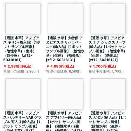
【通販 水草】アヌビア
【通販 水草】大特価 ア
【通販 水草】アヌビア
ス キリン(輸入品)【1ポ
ヌビアス チリハラペー
ス ナナ シックスリーフ
ット サンプル画像】
ニョ(輸入品)【1ポット
(輸入品)【1ポット サン
（陰性水草)（生体）
サンプル画像】（陰性水
プル画像】（陰性水草)
（熱帯魚）
[
zf12-
草)（生体）（熱帯魚）
（生体）（熱帯魚）
50316161
]
[
zf12-50316131
]
[
zf12-50316121
]
2,980
円
(税込)
4,980
円
(税込)
1,700
円
(税込)
希望小売価格
:
2,980
円
希望小売価格
:
8,500
円
希望小売価格
:
1,700
円
【通販 水草】アヌビア
【通販 水草】アヌビア
【通販 水草】アヌビア
ス バルテリー VAR グラ
ス アフゼリー(輸入品)
ス ガボン(輸入品)【1ポ
ブル 斑入り(輸入品)【1
【1ポット サンプル画
ット サンプル画像】
ポット サンプル画像】
像】（陰性水草)（生
（陰性水草)（生体）
（陰性水草)（生体）
体）（熱帯魚）
[
zf12-
（熱帯魚）
[
zf12-