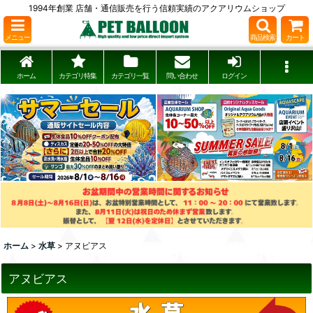
1994年創業 店舗・通信販売を行う信頼実績のアクアリウムショップ
メニュー
商品検索
カート
ホーム
カテゴリ特集
カテゴリ一覧
問い合わせ
ログイン
ホーム
>
水草
>
アヌビアス
アヌビアス