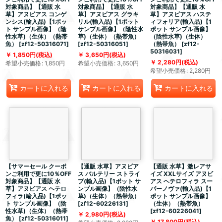
対象商品】【通販 水
対象商品】【通販 水
対象商品】【通販 水
草】アヌビアス コンゲ
草】アヌビアス グラキ
草】アヌビアス ハステ
ンシス(輸入品)【1ポッ
リル(輸入品)【1ポット
ィフォリア(輸入品)【1
ト サンプル画像】（陰
サンプル画像】（陰性水
ポット サンプル画像】
性水草)（生体）（熱帯
草)（生体）（熱帯魚）
（陰性水草)（生体）
魚）
[
zf12-50316071
]
[
zf12-50316051
]
（熱帯魚）
[
zf12-
50316031
]
1,850
円
(税込)
3,650
円
(税込)
2,280
円
(税込)
希望小売価格
:
1,850
円
希望小売価格
:
3,650
円
希望小売価格
:
2,280
円
カートに入れる
カートに入れる
カートに入れる
【サマーセール クーポ
【通販 水草】アヌビア
【通販 水草】激レアサ
ンご利用で更に10％OFF
ス バルテリー ストライ
イズ XXLサイズ アヌビ
対象商品】【通販 水
プ(輸入品)【1ポット サ
アス ヘテロフィラ スー
草】アヌビアス ヘテロ
ンプル画像】（陰性水
パーノヴァ(輸入品)【1
フィラ(輸入品)【1ポッ
草)（生体）（熱帯魚）
ポット サンプル画像】
ト サンプル画像】（陰
[
zf12-60226131
]
（生体）（熱帯魚）
性水草)（生体）（熱帯
[
zf12-60226041
]
2,980
円
(税込)
魚）
[
zf12-50316011
]
17,800
円
(税込)