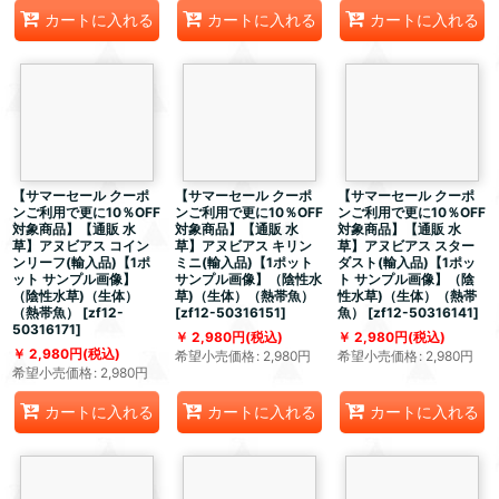
カートに入れる
カートに入れる
カートに入れる
【サマーセール クーポ
【サマーセール クーポ
【サマーセール クーポ
ンご利用で更に10％OFF
ンご利用で更に10％OFF
ンご利用で更に10％OFF
対象商品】【通販 水
対象商品】【通販 水
対象商品】【通販 水
草】アヌビアス コイン
草】アヌビアス キリン
草】アヌビアス スター
ンリーフ(輸入品)【1ポ
ミニ(輸入品)【1ポット
ダスト(輸入品)【1ポッ
ット サンプル画像】
サンプル画像】（陰性水
ト サンプル画像】（陰
（陰性水草)（生体）
草)（生体）（熱帯魚）
性水草)（生体）（熱帯
（熱帯魚）
[
zf12-
[
zf12-50316151
]
魚）
[
zf12-50316141
]
50316171
]
2,980
円
(税込)
2,980
円
(税込)
2,980
円
(税込)
希望小売価格
:
2,980
円
希望小売価格
:
2,980
円
希望小売価格
:
2,980
円
カートに入れる
カートに入れる
カートに入れる