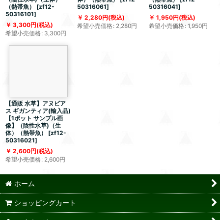
（熱帯魚）
[
zf12-
50316061
]
50316041
]
50316101
]
2,280
円
(税込)
1,950
円
(税込)
3,300
円
(税込)
希望小売価格
:
2,280
円
希望小売価格
:
1,950
円
希望小売価格
:
3,300
円
【通販 水草】アヌビア
ス ギガンティア(輸入品)
【1ポット サンプル画
像】（陰性水草)（生
体）（熱帯魚）
[
zf12-
50316021
]
2,600
円
(税込)
希望小売価格
:
2,600
円
ホーム
ショッピングカート