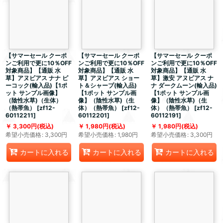
【サマーセール クーポ
【サマーセール クーポ
【サマーセール クーポ
ンご利用で更に10％OFF
ンご利用で更に10％OFF
ンご利用で更に10％OFF
対象商品】【通販 水
対象商品】【通販 水
対象商品】【通販 水
草】アヌビアス ナナ ピ
草】アヌビアス ショー
草】激安 アヌビアス ナ
ーコック(輸入品)【1ポ
ト＆シャープ(輸入品)
ナ ダークムーン(輸入品)
ット サンプル画像】
【1ポット サンプル画
【1ポット サンプル画
（陰性水草)（生体）
像】（陰性水草)（生
像】（陰性水草)（生
（熱帯魚）
[
zf12-
体）（熱帯魚）
[
zf12-
体）（熱帯魚）
[
zf12-
60112211
]
60112201
]
60112191
]
3,300
円
(税込)
1,980
円
(税込)
1,980
円
(税込)
希望小売価格
:
3,300
円
希望小売価格
:
1,980
円
希望小売価格
:
3,300
円
カートに入れる
カートに入れる
カートに入れる