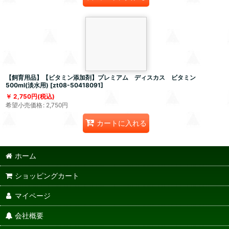
【飼育用品】【ビタミン添加剤】プレミアム ディスカス ビタミン
500ml(淡水用)
[
zt08-50418091
]
2,750
円
(税込)
希望小売価格
:
2,750
円
カートに入れる
ホーム
ショッピングカート
マイページ
会社概要