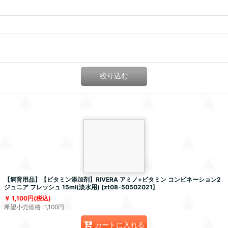
絞り込む
【飼育用品】【ビタミン添加剤】RIVERA アミノ+ビタミン コンビネーション2
ジュニア フレッシュ 15ml(淡水用)
[
zt08-50502021
]
1,100
円
(税込)
希望小売価格
:
1,100
円
カートに入れる