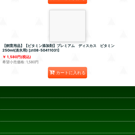
【飼育用品】【ビタミン添加剤】プレミアム ディスカス ビタミン
250ml(淡水用)
[
zt08-50411031
]
1,580
円
(税込)
希望小売価格
:
1,580
円
カートに入れる