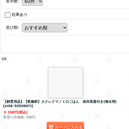
表示数
:
在庫あり
並び順
:
5
件
【飼育用品】【乾燥餌】カクレクマノミのごはん 保存容器付き(海水用)
[
zt08-50506011
]
298
円
(税込)
希望小売価格
:
298
円
カートに入れる