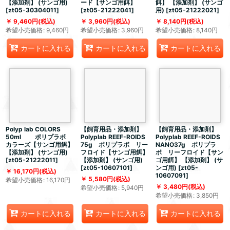
【添加剤】 (サンゴ用)
ード【サンゴ用餌】
餌】 【添加剤】 (サンゴ
[
zt05-30304011
]
[
zt05-21222041
]
用)
[
zt05-21222021
]
9,460
円
(税込)
3,960
円
(税込)
8,140
円
(税込)
希望小売価格
:
9,460
円
希望小売価格
:
3,960
円
希望小売価格
:
8,140
円
カートに入れる
カートに入れる
カートに入れる
Polyp lab COLORS
【飼育用品・添加剤】
【飼育用品・添加剤】
50ml ポリプラボ
Polyplab REEF-ROIDS
Polyplab REEF-ROIDS
カラーズ【サンゴ用餌】
75g ポリプラボ リー
NANO37g ポリプラ
【添加剤】 (サンゴ用)
フロイド【サンゴ用餌】
ボ リーフロイド【サン
[
zt05-21222011
]
【添加剤】 (サンゴ用)
ゴ用餌】 【添加剤】 (サ
[
zt05-10607101
]
ンゴ用)
[
zt05-
16,170
円
(税込)
10607091
]
5,580
円
(税込)
希望小売価格
:
16,170
円
3,480
円
(税込)
希望小売価格
:
5,940
円
希望小売価格
:
3,850
円
カートに入れる
カートに入れる
カートに入れる