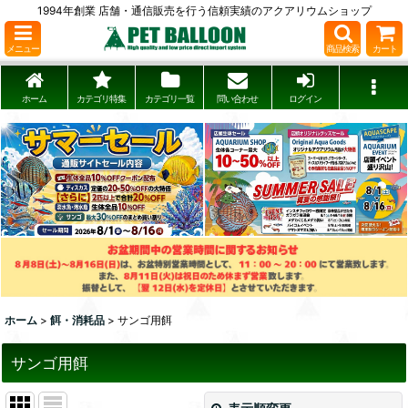
1994年創業 店舗・通信販売を行う信頼実績のアクアリウムショップ
メニュー
商品検索
カート
ホーム
カテゴリ特集
カテゴリ一覧
問い合わせ
ログイン
ホーム
>
餌・消耗品
>
サンゴ用餌
サンゴ用餌