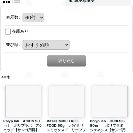
表示順変更
表示数
:
在庫あり
並び順
:
絞り込む
40
件
Polyp lab ACIDS 50
Vitalis MIXED REEF
Polyp lab GENESIS
ｍｌ ポリプラボ アシ
FOOD 50g バイタリ
50ｍｌ ポリプラボ
ェッド【サンゴ用餌】
スミックスド リーフフ
ジェネシス【サンゴ用