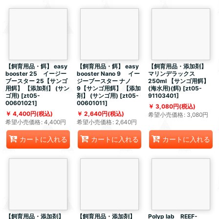
【飼育用品・餌】 easy
【飼育用品・餌】 easy
【飼育用品・添加剤】
booster 25 イージー
booster Nano 9 イー
マリンデラックス
ブースター 25【サンゴ
ジーブースター ナノ
250ml 【サンゴ用餌】
用餌】 【添加剤】 (サン
9【サンゴ用餌】 【添加
(海水用)(餌)
[
zt05-
ゴ用)
[
zt05-
剤】 (サンゴ用)
[
zt05-
91103401
]
00601021
]
00601011
]
3,080
円
(税込)
4,400
円
(税込)
2,640
円
(税込)
希望小売価格
:
3,080
円
希望小売価格
:
4,400
円
希望小売価格
:
2,640
円
カートに入れる
カートに入れる
カートに入れる
【飼育用品・添加剤】
【飼育用品・添加剤】
Polyp lab REEF-