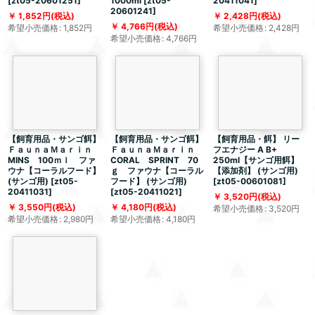
[
zt05-20601251
]
1000ml
[
zt05-
20411041
]
20601241
]
1,852
円
(税込)
2,428
円
(税込)
4,766
円
(税込)
希望小売価格
:
1,852
円
希望小売価格
:
2,428
円
希望小売価格
:
4,766
円
【飼育用品・サンゴ餌】
【飼育用品・サンゴ餌】
【飼育用品・餌】 リー
ＦａｕｎａＭａｒｉｎ
ＦａｕｎａＭａｒｉｎ
フエナジー A B+
MINS 100ｍｌ ファ
CORAL SPRINT 70
250ml【サンゴ用餌】
ウナ【コーラルフード】
ｇ ファウナ【コーラル
【添加剤】 (サンゴ用)
(サンゴ用)
[
zt05-
フード】 (サンゴ用)
[
zt05-00601081
]
20411031
]
[
zt05-20411021
]
3,520
円
(税込)
3,550
円
(税込)
4,180
円
(税込)
希望小売価格
:
3,520
円
希望小売価格
:
2,980
円
希望小売価格
:
4,180
円