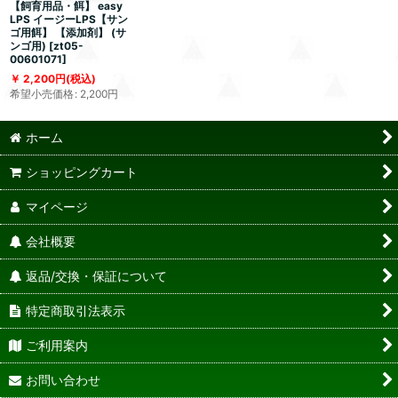
【飼育用品・餌】 easy
LPS イージーLPS【サン
ゴ用餌】 【添加剤】 (サ
ンゴ用)
[
zt05-
00601071
]
2,200
円
(税込)
希望小売価格
:
2,200
円
ホーム
ショッピングカート
マイページ
会社概要
返品/交換・保証について
特定商取引法表示
ご利用案内
お問い合わせ