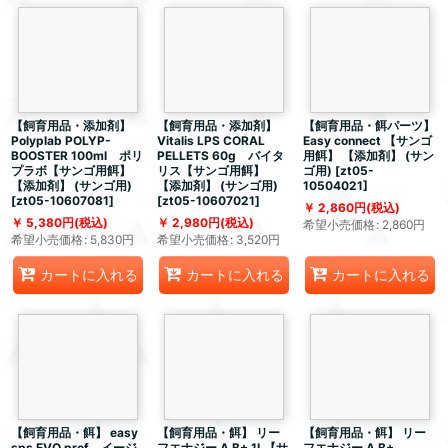
【飼育用品・添加剤】
【飼育用品・添加剤】
【飼育用品・餌パーツ】
Polyplab POLYP-
Vitalis LPS CORAL
Easy connect 【サンゴ
BOOSTER 100ml ポリ
PELLETS 60g バイタ
用餌】 【添加剤】 (サン
プラボ【サンゴ用餌】
リス【サンゴ用餌】
ゴ用)
[
zt05-
【添加剤】 (サンゴ用)
【添加剤】 (サンゴ用)
10504021
]
[
zt05-10607081
]
[
zt05-10607021
]
2,860
円
(税込)
5,380
円
(税込)
2,980
円
(税込)
希望小売価格
:
2,860
円
希望小売価格
:
5,830
円
希望小売価格
:
3,520
円
カートに入れる
カートに入れる
カートに入れる
【飼育用品・餌】 easy
【飼育用品・餌】 リー
【飼育用品・餌】 リー
sps EVO prof イージ
フエナジー A B+ 1L【サ
フエナジー A B+