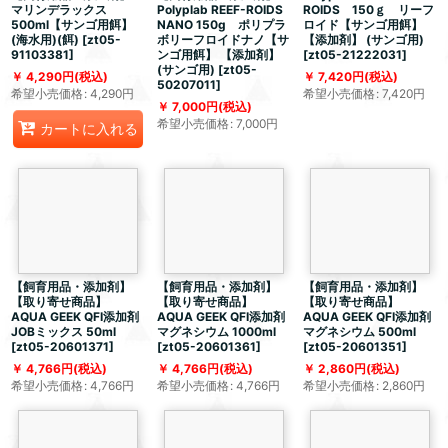
マリンデラックス
Polyplab REEF-ROIDS
ROIDS 150ｇ リーフ
500ml【サンゴ用餌】
NANO 150g ポリプラ
ロイド【サンゴ用餌】
(海水用)(餌)
[
zt05-
ボリーフロイドナノ【サ
【添加剤】 (サンゴ用)
91103381
]
ンゴ用餌】 【添加剤】
[
zt05-21222031
]
(サンゴ用)
[
zt05-
4,290
円
(税込)
7,420
円
(税込)
50207011
]
希望小売価格
:
4,290
円
希望小売価格
:
7,420
円
7,000
円
(税込)
希望小売価格
:
7,000
円
カートに入れる
【飼育用品・添加剤】
【飼育用品・添加剤】
【飼育用品・添加剤】
【取り寄せ商品】
【取り寄せ商品】
【取り寄せ商品】
AQUA GEEK QFI添加剤
AQUA GEEK QFI添加剤
AQUA GEEK QFI添加剤
JOBミックス 50ml
マグネシウム 1000ml
マグネシウム 500ml
[
zt05-20601371
]
[
zt05-20601361
]
[
zt05-20601351
]
4,766
円
(税込)
4,766
円
(税込)
2,860
円
(税込)
希望小売価格
:
4,766
円
希望小売価格
:
4,766
円
希望小売価格
:
2,860
円