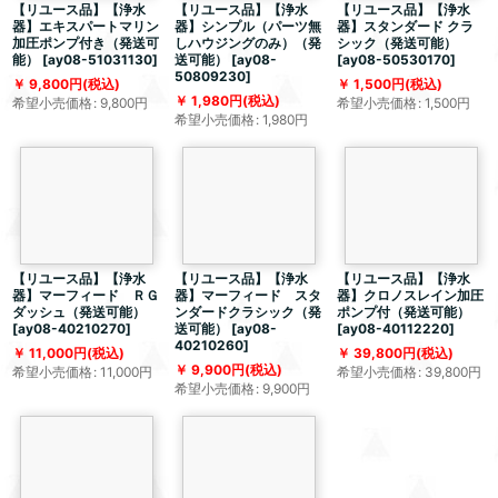
【リユース品】【浄水
【リユース品】【浄水
【リユース品】【浄水
器】エキスパートマリン
器】シンプル（パーツ無
器】スタンダード クラ
加圧ポンプ付き（発送可
しハウジングのみ）（発
シック（発送可能）
能）
[
ay08-51031130
]
送可能）
[
ay08-
[
ay08-50530170
]
50809230
]
9,800
円
(税込)
1,500
円
(税込)
1,980
円
(税込)
希望小売価格
:
9,800
円
希望小売価格
:
1,500
円
希望小売価格
:
1,980
円
【リユース品】【浄水
【リユース品】【浄水
【リユース品】【浄水
器】マーフィード ＲＧ
器】マーフィード スタ
器】クロノスレイン加圧
ダッシュ（発送可能）
ンダードクラシック（発
ポンプ付（発送可能）
[
ay08-40210270
]
送可能）
[
ay08-
[
ay08-40112220
]
40210260
]
11,000
円
(税込)
39,800
円
(税込)
9,900
円
(税込)
希望小売価格
:
11,000
円
希望小売価格
:
39,800
円
希望小売価格
:
9,900
円