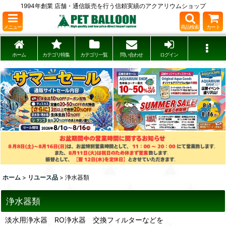
1994年創業 店舗・通信販売を行う信頼実績のアクアリウムショップ
メニュー
商品検索
カート
ホーム
カテゴリ特集
カテゴリ一覧
問い合わせ
ログイン
ホーム
>
リユース品
>
浄水器類
浄水器類
淡水用浄水器 RO浄水器 交換フィルターなどを