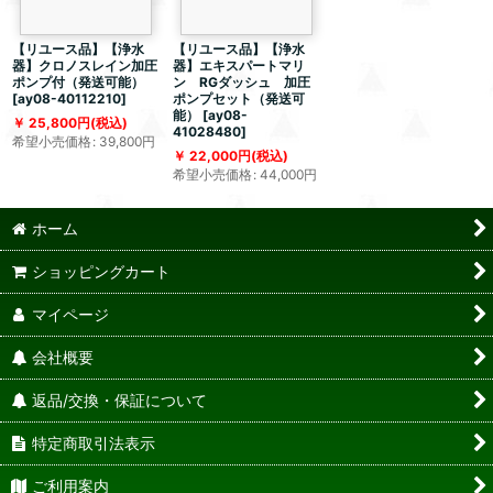
【リユース品】【浄水
【リユース品】【浄水
器】クロノスレイン加圧
器】エキスパートマリ
ポンプ付（発送可能）
ン RGダッシュ 加圧
[
ay08-40112210
]
ポンプセット（発送可
能）
[
ay08-
25,800
円
(税込)
41028480
]
希望小売価格
:
39,800
円
22,000
円
(税込)
希望小売価格
:
44,000
円
ホーム
ショッピングカート
マイページ
会社概要
返品/交換・保証について
特定商取引法表示
ご利用案内