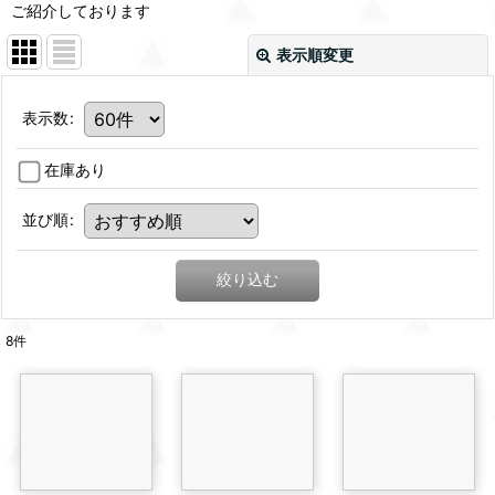
ご紹介しております
表示順変更
表示数
:
在庫あり
並び順
:
絞り込む
8
件