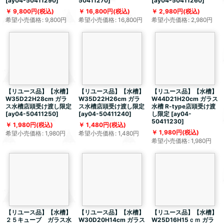
[
ay04-50411290
]
50411270
]
[
ay04-50411260
]
9,800
円
(税込)
16,800
円
(税込)
2,980
円
(税込)
希望小売価格
:
9,800
円
希望小売価格
:
16,800
円
希望小売価格
:
2,980
円
【リユース品】【水槽】
【リユース品】【水槽】
【リユース品】【水槽】
W35D22H28cm ガラ
W35D22H26cm ガラ
W44D21H20cm ガラス
ス水槽店頭受け渡し限定
ス水槽店頭受け渡し限定
水槽 R-type店頭受け渡
[
ay04-50411250
]
[
ay04-50411240
]
し限定
[
ay04-
50411230
]
1,980
円
(税込)
1,480
円
(税込)
1,980
円
(税込)
希望小売価格
:
1,980
円
希望小売価格
:
1,480
円
希望小売価格
:
1,980
円
【リユース品】【水槽】
【リユース品】【水槽】
【リユース品】【水槽】
２５キューブ ガラス水
W30D20H14cm ガラス
W25D16H15ｃｍ ガラ