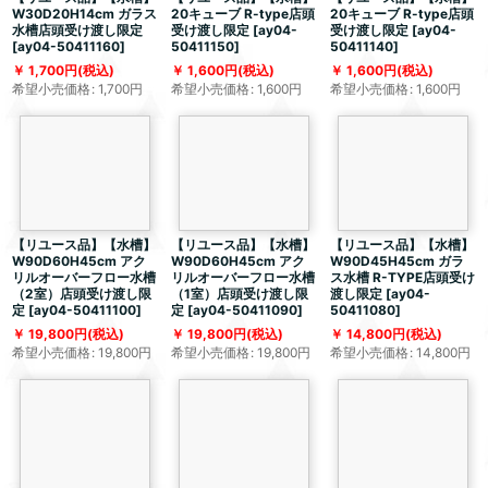
W30D20H14cm ガラス
20キューブ R-type店頭
20キューブ R-type店頭
水槽店頭受け渡し限定
受け渡し限定
[
ay04-
受け渡し限定
[
ay04-
[
ay04-50411160
]
50411150
]
50411140
]
1,700
円
(税込)
1,600
円
(税込)
1,600
円
(税込)
希望小売価格
:
1,700
円
希望小売価格
:
1,600
円
希望小売価格
:
1,600
円
【リユース品】【水槽】
【リユース品】【水槽】
【リユース品】【水槽】
W90D60H45cm アク
W90D60H45cm アク
W90D45H45cm ガラ
リルオーバーフロー水槽
リルオーバーフロー水槽
ス水槽 R-TYPE店頭受け
（2室）店頭受け渡し限
（1室）店頭受け渡し限
渡し限定
[
ay04-
定
[
ay04-50411100
]
定
[
ay04-50411090
]
50411080
]
19,800
円
(税込)
19,800
円
(税込)
14,800
円
(税込)
希望小売価格
:
19,800
円
希望小売価格
:
19,800
円
希望小売価格
:
14,800
円