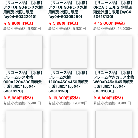
【リユース品】【水槽】
【リユース品】【水槽】
【リユース品】【水槽】
アクリル 90センチ水槽
アクリル 90センチ水槽
ORCA シェル２ 水槽店
店頭受け渡し限定
店頭受け渡し限定
頭受け渡し限定
[
ay04-
[
ay04-50822010
]
[
ay04-50809250
]
50613180
]
9,800
円
(税込)
5,980
円
(税込)
15,000
円
(税込)
希望小売価格
:
9,800
円
希望小売価格
:
5,980
円
希望小売価格
:
15,000
円
【リユース品】【水槽】
【リユース品】【水槽】
【リユース品】【水槽】
フレームレス水槽
フレーム水槽
フレーム付きガラス水槽
900×220×300店頭受
1200×450×450店頭受
W60×D45×H45店頭受
け渡し限定
[
ay04-
け渡し限定
[
ay04-
け渡し限定
[
ay04-
50613170
]
50613150
]
50531080
]
5,980
円
(税込)
19,800
円
(税込)
8,800
円
(税込)
希望小売価格
:
5,980
円
希望小売価格
:
19,800
円
希望小売価格
:
8,800
円