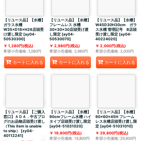
【リユース品】【水槽】
【リユース品】【水槽】
【リユース品】【水槽】
ガラス水槽
フレームレス 水槽
W45D30H30cm ガラ
W35×D18×H26店頭受
30×30×30店頭受け渡
ス水槽 管理記号 B店頭
け渡し限定
[
ay04-
し限定
[
ay04-
受け渡し限定
[
ay04-
50530300
]
50530070
]
40224020
]
1,280
円
(税込)
2,980
円
(税込)
2,000
円
(税込)
希望小売価格
:
1,280
円
希望小売価格
:
2,980
円
希望小売価格
:
2,000
円
カートに入れる
カートに入れる
カートに入れる
【リユース品】【ご購入
【リユース品】【水槽】
【リユース品】【水槽】
窓口】ＡＤＡ．中古ブロ
90cmフレーム水槽 ハイ
90×60×45H フレーム
グのお品物店頭受け渡し
タイプ店頭受け渡し限定
レス水槽店頭受け渡し限
（This item is unable
[
ay04-51031020
]
定
[
ay04-51031010
]
to ship）
[
zy04-
19,800
円
(税込)
29,800
円
(税込)
40112241
]
希望小売価格
:
19,800
円
希望小売価格
:
29,800
円