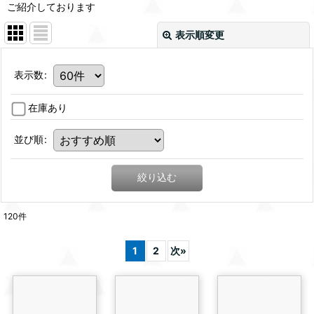
ご紹介しております
表示順変更
表示数
:
在庫あり
並び順
:
絞り込む
120
件
1
2
次
»