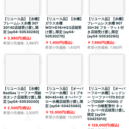
【リユース品】【水槽】
【リユース品】【水槽】
【リユース品】【水槽】
フレームレス水槽 30?
ガラス水槽
フレームレス水槽 90?
30?40店頭受け渡し限
W31×D16×H23店頭受
30×36 フタ・マット付
定
[
ay04-50530280
]
け渡し限定
[
ay04-
き店頭受け渡し限定
50530270
]
[
ay04-50530260
]
3,980
円
(税込)
1,400
円
(税込)
7,980
円
(税込)
希望小売価格
:
3,980
円
希望小売価格
:
1,400
円
希望小売価格
:
7,980
円
【リユース品】【水槽】
【リユース品】【オーバ
【リユース品】【オーバ
RedSea リーファー用給
ーフロー水槽】コトブキ
ーフロー水槽】レッドシ
水タンク店頭受け渡し限
90×45×45 オーバーフ
ー リーファー170 DCポ
定
[
ay04-50530200
]
ロー水槽店頭受け渡し限
ンプ(DEEP-10000) ク
定
[
ay04-50425080
]
ーラー分岐配管付 ネッ
2,500
円
(税込)
トカバー付店頭受け渡し
15,000
円
(税込)
希望小売価格
:
2,500
円
限定
[
ay04-
希望小売価格
:
15,000
円
50425010
]
128,000
円
(税込)