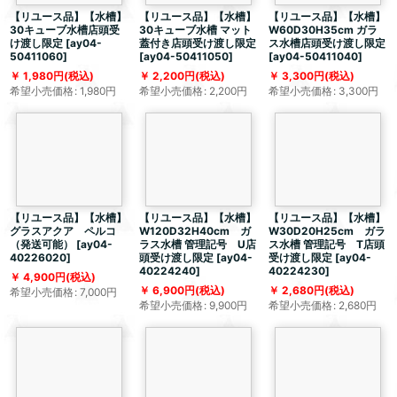
【リユース品】【水槽】
【リユース品】【水槽】
【リユース品】【水槽】
30キューブ水槽店頭受
30キューブ水槽 マット
W60D30H35cm ガラ
け渡し限定
[
ay04-
蓋付き店頭受け渡し限定
ス水槽店頭受け渡し限定
50411060
]
[
ay04-50411050
]
[
ay04-50411040
]
1,980
円
(税込)
2,200
円
(税込)
3,300
円
(税込)
希望小売価格
:
1,980
円
希望小売価格
:
2,200
円
希望小売価格
:
3,300
円
【リユース品】【水槽】
【リユース品】【水槽】
【リユース品】【水槽】
グラスアクア ペルコ
W120D32H40cm ガ
W30D20H25cm ガラ
（発送可能）
[
ay04-
ラス水槽 管理記号 U店
ス水槽 管理記号 T店頭
40226020
]
頭受け渡し限定
[
ay04-
受け渡し限定
[
ay04-
40224240
]
40224230
]
4,900
円
(税込)
6,900
円
(税込)
2,680
円
(税込)
希望小売価格
:
7,000
円
希望小売価格
:
9,900
円
希望小売価格
:
2,680
円