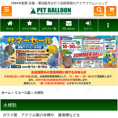
1994年創業 店舗・通信販売を行う信頼実績のアクアリウムショップ
メニュー
商品検索
カート
ホーム
カテゴリ特集
カテゴリ一覧
問い合わせ
ログイン
ホーム
>
リユース品
>
水槽類
水槽類
ガラス製 アクリル製の水槽や 濾過槽などを