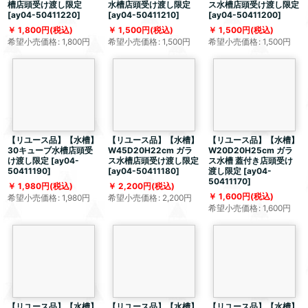
槽店頭受け渡し限定
水槽店頭受け渡し限定
ス水槽店頭受け渡し限定
[
ay04-50411220
]
[
ay04-50411210
]
[
ay04-50411200
]
1,800
円
(税込)
1,500
円
(税込)
1,500
円
(税込)
希望小売価格
:
1,800
円
希望小売価格
:
1,500
円
希望小売価格
:
1,500
円
【リユース品】【水槽】
【リユース品】【水槽】
【リユース品】【水槽】
30キューブ水槽店頭受
W45D20H22cm ガラ
W20D20H25cm ガラ
け渡し限定
[
ay04-
ス水槽店頭受け渡し限定
ス水槽 蓋付き店頭受け
50411190
]
[
ay04-50411180
]
渡し限定
[
ay04-
50411170
]
1,980
円
(税込)
2,200
円
(税込)
1,600
円
(税込)
希望小売価格
:
1,980
円
希望小売価格
:
2,200
円
希望小売価格
:
1,600
円
【リユース品】【水槽】
【リユース品】【水槽】
【リユース品】【水槽】