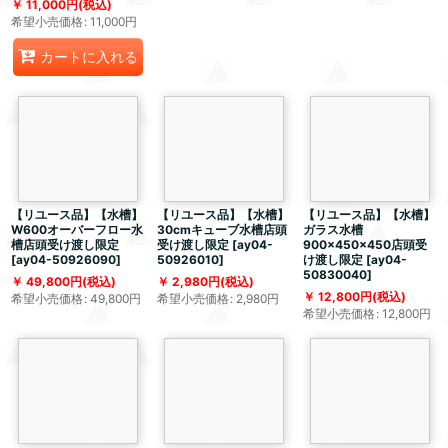
11,000
円
(税込)
希望小売価格
:
11,000
円
カートに入れる
【リユース品】【水槽】
【リユース品】【水槽】
【リユース品】【水槽】
W600オーバーフロー水
30cmキューブ水槽店頭
ガラス水槽
槽店頭受け渡し限定
受け渡し限定
[
ay04-
900×450×450店頭受
[
ay04-50926090
]
50926010
]
け渡し限定
[
ay04-
50830040
]
49,800
円
(税込)
2,980
円
(税込)
12,800
円
(税込)
希望小売価格
:
49,800
円
希望小売価格
:
2,980
円
希望小売価格
:
12,800
円